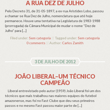
A RUA DEZ DE JULHO
Pelo Decreto 31, de 31-05-1897, a ex-rua Aristides Lobo, passou
a chamar-se Rua Dez de Julho, nomenclatura que até hoje
permanece. Houve uma tentativa na Legislatura de 1983-1988
(prorrogada) da Câmara Municipal de mudar o nome “Dez de
Julho” para […]
Filed under:
Sem categoria
||
Tagged under:
Sem categoria
0 comments
||
Author:
Carlos Zamith
3 DE JULHO DE 2012
JOÃO LIBERAL–UM TÉCNICO
CAMPEÃO
Liberal entrevistado pelo autor (1959) João Liberal foi um dos
técnicos que mais trabalhou nas maiores equipes do futebol
amazonense, mas foi no Fast Clube que deu seus primeiros
passos e no mesmo Fast passou maior parte de […]