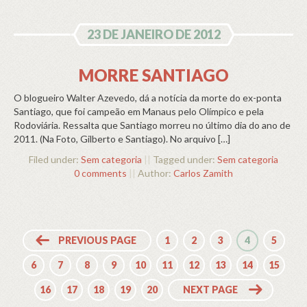
23 DE JANEIRO DE 2012
MORRE SANTIAGO
O blogueiro Walter Azevedo, dá a notícia da morte do ex-ponta
Santiago, que foi campeão em Manaus pelo Olímpico e pela
Rodoviária. Ressalta que Santiago morreu no último dia do ano de
2011. (Na Foto, Gilberto e Santiago). No arquivo […]
Filed under:
Sem categoria
||
Tagged under:
Sem categoria
0 comments
||
Author:
Carlos Zamith
PREVIOUS PAGE
1
2
3
4
5
6
7
8
9
10
11
12
13
14
15
16
17
18
19
20
NEXT PAGE