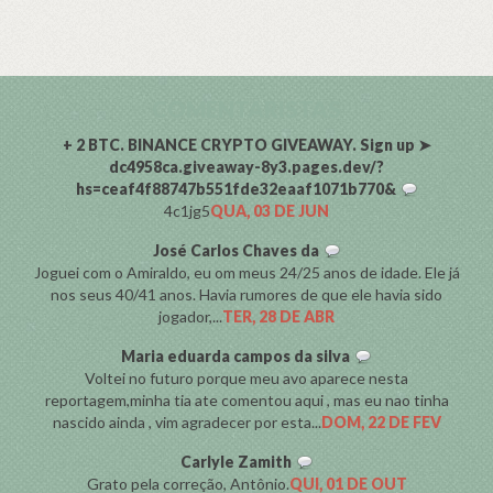
COMENTARISTAS
+ 2 BTC. BINANCE CRYPTO GIVEAWAY. Sign up ➤
dc4958ca.giveaway-8y3.pages.dev/?
hs=ceaf4f88747b551fde32eaaf1071b770&
4c1jg5
QUA, 03 DE JUN
José Carlos Chaves da
Joguei com o Amiraldo, eu om meus 24/25 anos de idade. Ele já
nos seus 40/41 anos. Havia rumores de que ele havia sido
jogador,...
TER, 28 DE ABR
Maria eduarda campos da silva
Voltei no futuro porque meu avo aparece nesta
reportagem,minha tia ate comentou aqui , mas eu nao tinha
nascido ainda , vim agradecer por esta...
DOM, 22 DE FEV
Carlyle Zamith
Grato pela correção, Antônio.
QUI, 01 DE OUT