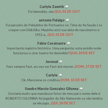
Carlyle Zamith
Foi demolido, sim.
QUI, 01 DE OUT
antonio Fidalgo
Fui parceiro do Pelezinho do Portuarios no Time do 4a Seção ( so
craque com Didi,Kiko. Mazinho etc) sua data de nascimento e
1951 e...
QUI, 01 DE OUT
Fábio Cavalcante
Importante registro histórico. Uma pergunta: este prédio onde
funcionou o cine-teatro foi demolido?
QUA, 30 DE SET
Juvenal
Fast sempre Fast, eu vou ser Fast até morrer...
DOM, 27 DE SET
Carlyle
Ok. Mencione os créditos.
DOM, 13 DE SET
Sandro Marcio Gonzalez Gilonna
Gostaria muito que mandasse fotos do meu pai o nome dele é
ROBERTO GILONNA foi jogador do São Raimundo so não lembro
se ele jogo...
QUI, 10 DE SET