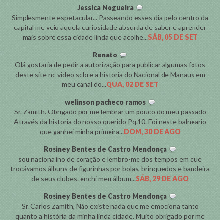
Jessica Nogueira
Simplesmente espetacular... Passeando esses dia pelo centro da
capital me veio aquela curiosidade absurda de saber e aprender
mais sobre essa cidade linda que acolhe...
SÁB, 05 DE SET
Renato
Olá gostaria de pedir a autorização para publicar algumas fotos
deste site no video sobre a historia do Nacional de Manaus em
meu canal do...
QUA, 02 DE SET
welinson pacheco ramos
Sr. Zamith. Obrigado por me lembrar um pouco do meu passado
Através da historia do nosso querido Pq.10. Foi neste balneario
que ganhei minha primeira...
DOM, 30 DE AGO
Rosiney Bentes de Castro Mendonça
sou nacionalino de coração e lembro-me dos tempos em que
trocávamos álbuns de figurinhas por bolas, brinquedos e bandeira
de seus clubes. enchi meu álbum...
SÁB, 29 DE AGO
Rosiney Bentes de Castro Mendonça
Sr. Carlos Zamith, Não existe nada que me emociona tanto
quanto a história da minha linda cidade. Muito obrigado por me