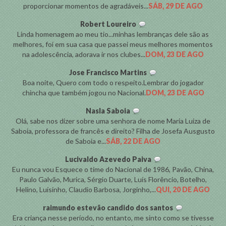
proporcionar momentos de agradáveis...
SÁB, 29 DE AGO
Robert Loureiro
Linda homenagem ao meu tio...minhas lembranças dele são as
melhores, foi em sua casa que passei meus melhores momentos
na adolescência, adorava ir nos clubes...
DOM, 23 DE AGO
Jose Francisco Martins
Boa noite, Quero com todo o respeito.Lembrar do jogador
chincha que também jogou no Nacional.
DOM, 23 DE AGO
Nasla Saboia
Olá, sabe nos dizer sobre uma senhora de nome Maria Luiza de
Saboia, professora de francês e direito? Filha de Josefa Ausgusto
de Saboia e...
SÁB, 22 DE AGO
Lucivaldo Azevedo Paiva
Eu nunca vou Esquece o time do Nacional de 1986, Pavão, China,
Paulo Galvão, Murica, Sérgio Duarte, Luís Florêncio, Botelho,
Helino, Luísinho, Claudio Barbosa, Jorginho,...
QUI, 20 DE AGO
raimundo estevão candido dos santos
Era criança nesse período, no entanto, me sinto como se tivesse