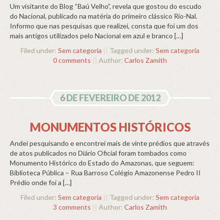
Um visitante do Blog “Baú Velho”, revela que gostou do escudo
do Nacional, publicado na matéria do primeiro clássico Rio-Nal.
Informo que nas pesquisas que realizei, consta que foi um dos
mais antigos utilizados pelo Nacional em azul e branco […]
Filed under:
Sem categoria
||
Tagged under:
Sem categoria
0 comments
||
Author:
Carlos Zamith
6 DE FEVEREIRO DE 2012
MONUMENTOS HISTÓRICOS
Andei pesquisando e encontrei mais de vinte prédios que através
de atos publicados no Diário Oficial foram tombados como
Monumento Histórico do Estado do Amazonas, que seguem:
Biblioteca Pública – Rua Barroso Colégio Amazonense Pedro II
Prédio onde foi a […]
Filed under:
Sem categoria
||
Tagged under:
Sem categoria
3 comments
||
Author:
Carlos Zamith