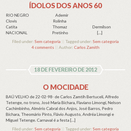
ÍDOLOS DOS ANOS 60
RIO NEGRO Ademir
Clovis Rolinha
Catita Thomaz Dermilson
NACIONAL Pretinho […]
Filed under:
Sem categoria
||
Tagged under:
Sem categoria
4 comments
||
Author:
Carlos Zamith
18 DE FEVEREIRO DE 2012
O MOCIDADE
BAÚ VELHO de 22-02-98- de Carlos Zamtih Bertuceli, Alfredo
Tetenge, no trono, José Maria Bichara, Flaviano Limongi, Nelson
Cachimbinho, Almério Cabral dos Anjos, José Barros, Pedro
Bichara, Theomário Pinto, Flávio Augusto, Andréa Limongi e
Miguel Tetenge. Carnaval é a festa […]
Filed under:
Sem categoria
||
Tagged under:
Sem categoria