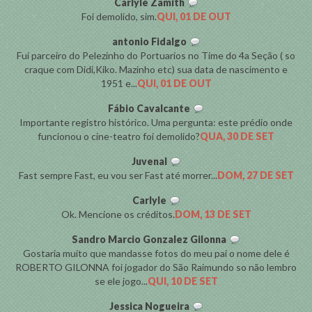
Carlyle Zamith
Foi demolido, sim.
QUI, 01 DE OUT
antonio Fidalgo
Fui parceiro do Pelezinho do Portuarios no Time do 4a Seção ( so
craque com Didi,Kiko. Mazinho etc) sua data de nascimento e
1951 e...
QUI, 01 DE OUT
Fábio Cavalcante
Importante registro histórico. Uma pergunta: este prédio onde
funcionou o cine-teatro foi demolido?
QUA, 30 DE SET
Juvenal
Fast sempre Fast, eu vou ser Fast até morrer...
DOM, 27 DE SET
Carlyle
Ok. Mencione os créditos.
DOM, 13 DE SET
Sandro Marcio Gonzalez Gilonna
Gostaria muito que mandasse fotos do meu pai o nome dele é
ROBERTO GILONNA foi jogador do São Raimundo so não lembro
se ele jogo...
QUI, 10 DE SET
Jessica Nogueira