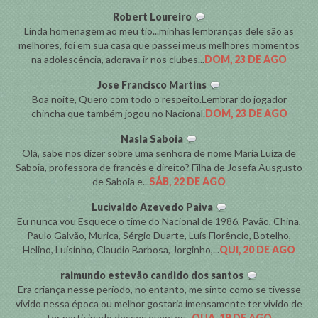
Robert Loureiro
Linda homenagem ao meu tio...minhas lembranças dele são as
melhores, foi em sua casa que passei meus melhores momentos
na adolescência, adorava ir nos clubes...
DOM, 23 DE AGO
Jose Francisco Martins
Boa noite, Quero com todo o respeito.Lembrar do jogador
chincha que também jogou no Nacional.
DOM, 23 DE AGO
Nasla Saboia
Olá, sabe nos dizer sobre uma senhora de nome Maria Luiza de
Saboia, professora de francês e direito? Filha de Josefa Ausgusto
de Saboia e...
SÁB, 22 DE AGO
Lucivaldo Azevedo Paiva
Eu nunca vou Esquece o time do Nacional de 1986, Pavão, China,
Paulo Galvão, Murica, Sérgio Duarte, Luís Florêncio, Botelho,
Helino, Luísinho, Claudio Barbosa, Jorginho,...
QUI, 20 DE AGO
raimundo estevão candido dos santos
Era criança nesse período, no entanto, me sinto como se tivesse
vivido nessa época ou melhor gostaria imensamente ter vivido de
ter participado desses eventos...
QUA, 19 DE AGO