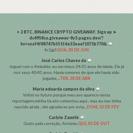
COMENTARISTAS
+ 2 BTC. BINANCE CRYPTO GIVEAWAY. Sign up ➤
dc4958ca.giveaway-8y3.pages.dev/?
hs=ceaf4f88747b551fde32eaaf1071b770&
4c1jg5
QUA, 03 DE JUN
José Carlos Chaves da
Joguei com o Amiraldo, eu om meus 24/25 anos de idade. Ele já
nos seus 40/41 anos. Havia rumores de que ele havia sido
jogador,...
TER, 28 DE ABR
Maria eduarda campos da silva
Voltei no futuro porque meu avo aparece nesta
reportagem,minha tia ate comentou aqui , mas eu nao tinha
nascido ainda , vim agradecer por esta...
DOM, 22 DE FEV
Carlyle Zamith
Grato pela correção, Antônio.
QUI, 01 DE OUT