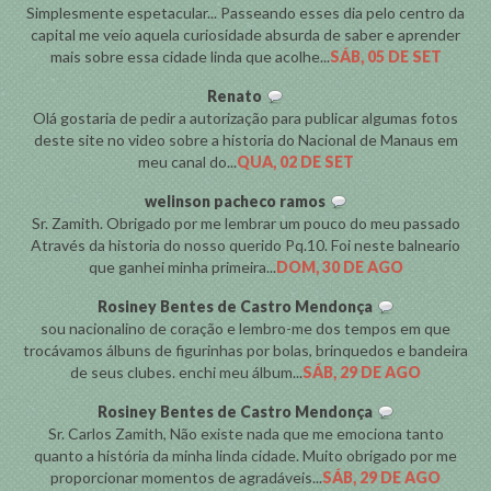
Simplesmente espetacular... Passeando esses dia pelo centro da
capital me veio aquela curiosidade absurda de saber e aprender
mais sobre essa cidade linda que acolhe...
SÁB, 05 DE SET
Renato
Olá gostaria de pedir a autorização para publicar algumas fotos
deste site no video sobre a historia do Nacional de Manaus em
meu canal do...
QUA, 02 DE SET
welinson pacheco ramos
Sr. Zamith. Obrigado por me lembrar um pouco do meu passado
Através da historia do nosso querido Pq.10. Foi neste balneario
que ganhei minha primeira...
DOM, 30 DE AGO
Rosiney Bentes de Castro Mendonça
sou nacionalino de coração e lembro-me dos tempos em que
trocávamos álbuns de figurinhas por bolas, brinquedos e bandeira
de seus clubes. enchi meu álbum...
SÁB, 29 DE AGO
Rosiney Bentes de Castro Mendonça
Sr. Carlos Zamith, Não existe nada que me emociona tanto
quanto a história da minha linda cidade. Muito obrigado por me
proporcionar momentos de agradáveis...
SÁB, 29 DE AGO