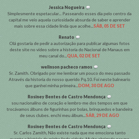
Jessica Nogueira
Simplesmente espetacular... Passeando esses dia pelo centro da
capital me veio aquela curiosidade absurda de saber e aprender
mais sobre essa cidade linda que acolhe...
SÁB, 05 DE SET
Renato
Olá gostaria de pedir a autorização para publicar algumas fotos
deste site no video sobre a historia do Nacional de Manaus em
meu canal do...
QUA, 02 DE SET
welinson pacheco ramos
Sr. Zamith. Obrigado por me lembrar um pouco do meu passado
Através da historia do nosso querido Pq.10. Foi neste balneario
que ganhei minha primeira...
DOM, 30 DE AGO
Rosiney Bentes de Castro Mendonça
sou nacionalino de coração e lembro-me dos tempos em que
trocávamos álbuns de figurinhas por bolas, brinquedos e bandeira
de seus clubes. enchi meu álbum...
SÁB, 29 DE AGO
Rosiney Bentes de Castro Mendonça
Sr. Carlos Zamith, Não existe nada que me emociona tanto
quanto a história da minha linda cidade. Muito obrigado por me