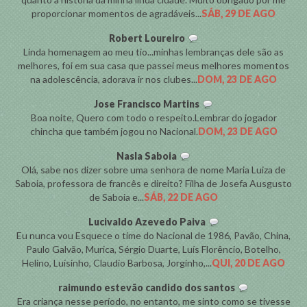
proporcionar momentos de agradáveis...
SÁB, 29 DE AGO
Robert Loureiro
Linda homenagem ao meu tio...minhas lembranças dele são as
melhores, foi em sua casa que passei meus melhores momentos
na adolescência, adorava ir nos clubes...
DOM, 23 DE AGO
Jose Francisco Martins
Boa noite, Quero com todo o respeito.Lembrar do jogador
chincha que também jogou no Nacional.
DOM, 23 DE AGO
Nasla Saboia
Olá, sabe nos dizer sobre uma senhora de nome Maria Luiza de
Saboia, professora de francês e direito? Filha de Josefa Ausgusto
de Saboia e...
SÁB, 22 DE AGO
Lucivaldo Azevedo Paiva
Eu nunca vou Esquece o time do Nacional de 1986, Pavão, China,
Paulo Galvão, Murica, Sérgio Duarte, Luís Florêncio, Botelho,
Helino, Luísinho, Claudio Barbosa, Jorginho,...
QUI, 20 DE AGO
raimundo estevão candido dos santos
Era criança nesse período, no entanto, me sinto como se tivesse