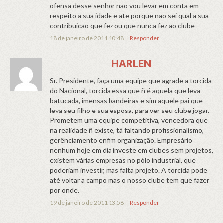
ofensa desse senhor nao vou levar em conta em
respeito a sua idade e ate porque nao sei qual a sua
contribuicao que fez ou que nunca fez ao clube
18 de janeiro de 2011 10:48
||
Responder
HARLEN
Sr. Presidente, faça uma equipe que agrade a torcida
do Nacional, torcida essa que ñ é aquela que leva
batucada, imensas bandeiras e sim aquele pai que
leva seu filho e sua esposa, para ver seu clube jogar.
Prometem uma equipe competitiva, vencedora que
na realidade ñ existe, tá faltando profissionalismo,
gerênciamento enfim organização. Empresário
nenhum hoje em dia investe em clubes sem projetos,
existem várias empresas no pólo industrial, que
poderiam investir, mas falta projeto. A torcida pode
até voltar a campo mas o nosso clube tem que fazer
por onde.
19 de janeiro de 2011 13:58
||
Responder