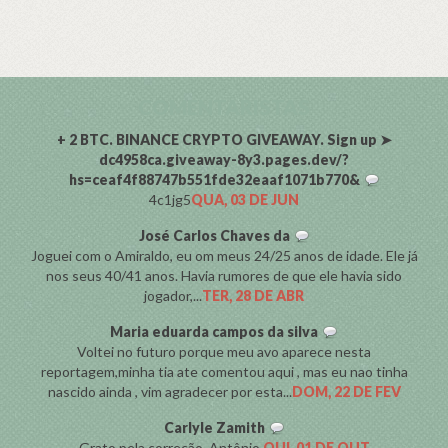
COMENTARISTAS
+ 2 BTC. BINANCE CRYPTO GIVEAWAY. Sign up ➤
dc4958ca.giveaway-8y3.pages.dev/?
hs=ceaf4f88747b551fde32eaaf1071b770&
4c1jg5
QUA, 03 DE JUN
José Carlos Chaves da
Joguei com o Amiraldo, eu om meus 24/25 anos de idade. Ele já
nos seus 40/41 anos. Havia rumores de que ele havia sido
jogador,...
TER, 28 DE ABR
Maria eduarda campos da silva
Voltei no futuro porque meu avo aparece nesta
reportagem,minha tia ate comentou aqui , mas eu nao tinha
nascido ainda , vim agradecer por esta...
DOM, 22 DE FEV
Carlyle Zamith
Grato pela correção, Antônio.
QUI, 01 DE OUT