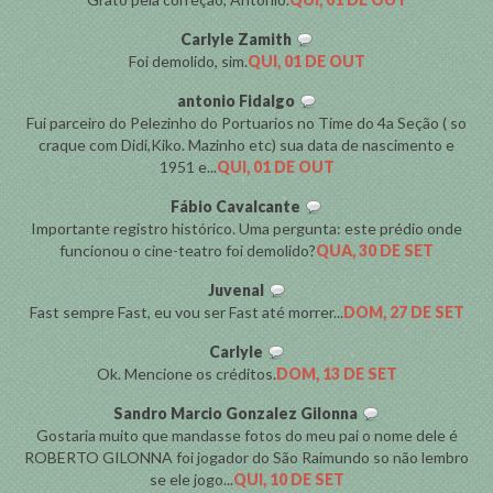
Carlyle Zamith
Foi demolido, sim.
QUI, 01 DE OUT
antonio Fidalgo
Fui parceiro do Pelezinho do Portuarios no Time do 4a Seção ( so
craque com Didi,Kiko. Mazinho etc) sua data de nascimento e
1951 e...
QUI, 01 DE OUT
Fábio Cavalcante
Importante registro histórico. Uma pergunta: este prédio onde
funcionou o cine-teatro foi demolido?
QUA, 30 DE SET
Juvenal
Fast sempre Fast, eu vou ser Fast até morrer...
DOM, 27 DE SET
Carlyle
Ok. Mencione os créditos.
DOM, 13 DE SET
Sandro Marcio Gonzalez Gilonna
Gostaria muito que mandasse fotos do meu pai o nome dele é
ROBERTO GILONNA foi jogador do São Raimundo so não lembro
se ele jogo...
QUI, 10 DE SET