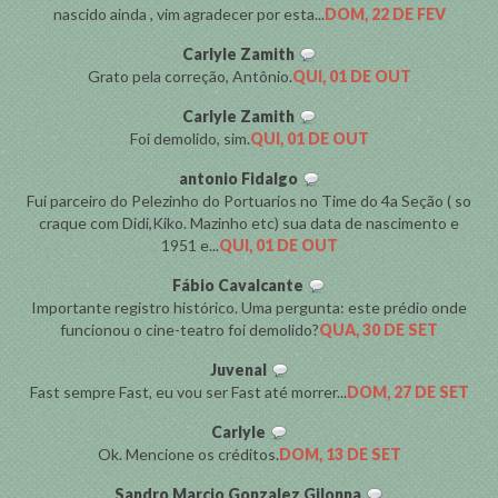
nascido ainda , vim agradecer por esta...
DOM, 22 DE FEV
Carlyle Zamith
Grato pela correção, Antônio.
QUI, 01 DE OUT
Carlyle Zamith
Foi demolido, sim.
QUI, 01 DE OUT
antonio Fidalgo
Fui parceiro do Pelezinho do Portuarios no Time do 4a Seção ( so
craque com Didi,Kiko. Mazinho etc) sua data de nascimento e
1951 e...
QUI, 01 DE OUT
Fábio Cavalcante
Importante registro histórico. Uma pergunta: este prédio onde
funcionou o cine-teatro foi demolido?
QUA, 30 DE SET
Juvenal
Fast sempre Fast, eu vou ser Fast até morrer...
DOM, 27 DE SET
Carlyle
Ok. Mencione os créditos.
DOM, 13 DE SET
Sandro Marcio Gonzalez Gilonna