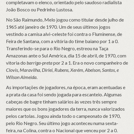
completavam o elenco, orientado pelo saudoso radialista
João Bosco ou Pedrinho Lustosa.
No São Raimundo, Melo jogou como titular desde julho de
1965 até janeiro de 1970. Um de seus últimos jogos
vestindo a camisa alvi-celeste foi contra o Fluminense, de
Feira de Santana, com a vitória do time baiano por 1 a 0.
Transferindo-se para o Rio Negro, estreou na Taça
Amazonas ante o Sul América, dia 15 de abril, de 1970, com
vitoria do
barriga-preta
por 2 a 1. Era o novo companheiro de
Clovis, Maravilha, Dirlei, Rubens, Xerém, Abelson, Santos, e
Wilson Almeida
.
As importações de jogadores, na época, eram acentuadas e
a prata da casa foi sendo jogada para escanteio. Algumas
cabeças de bagre tinham salários às vezes três sempre
maiores que os bons jogadores da terra, nunca valorizados
pelos cartolas. Jogou ainda todo o campeonato de 1970,
pelo Rio Negro. Seu último jogo aconteceu numa sexta-
feira, na Colina, contra o Nacional que venceu por 2 a 0.