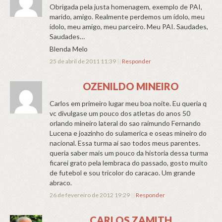
Obrigada pela justa homenagem, exemplo de PAI,
marido, amigo. Realmente perdemos um ídolo, meu
ídolo, meu amigo, meu parceiro. Meu PAI. Saudades,
Saudades…
Blenda Melo
25 de abril de 2011 11:39
||
Responder
OZENILDO MINEIRO
Carlos em primeiro lugar meu boa noite. Eu queria q
vc divulgase um pouco dos atletas do anos 50
orlando mineiro lateral do sao raimundo Fernando
Lucena e joazinho do sulamerica e oseas mineiro do
nacional. Essa turma ai sao todos meus parentes.
queria saber mais um pouco da historia dessa turma
ficarei grato pela lembraca do passado, gosto muito
de futebol e sou tricolor do caracao. Um grande
abraco.
26 de fevereiro de 2012 19:29
||
Responder
CARLOS ZAMITH