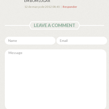
EM BOM LUGAR
12 de março de 2012 08:45
||
Responder
LEAVE A COMMENT