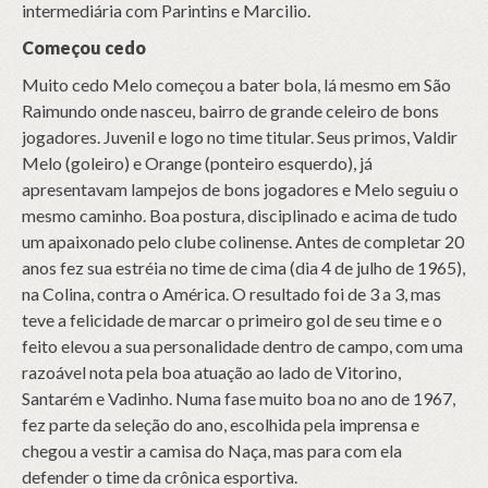
intermediária com Parintins e Marcilio.
Começou cedo
Muito cedo Melo começou a bater bola, lá mesmo em São
Raimundo onde nasceu, bairro de grande celeiro de bons
jogadores. Juvenil e logo no time titular. Seus primos, Valdir
Melo (goleiro) e Orange (ponteiro esquerdo), já
apresentavam lampejos de bons jogadores e Melo seguiu o
mesmo caminho. Boa postura, disciplinado e acima de tudo
um apaixonado pelo clube colinense. Antes de completar 20
anos fez sua estréia no time de cima (dia 4 de julho de 1965),
na Colina, contra o América. O resultado foi de 3 a 3, mas
teve a felicidade de marcar o primeiro gol de seu time e o
feito elevou a sua personalidade dentro de campo, com uma
razoável nota pela boa atuação ao lado de Vitorino,
Santarém e Vadinho. Numa fase muito boa no ano de 1967,
fez parte da seleção do ano, escolhida pela imprensa e
chegou a vestir a camisa do Naça, mas para com ela
defender o time da crônica esportiva.