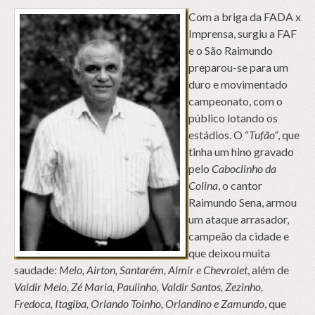
Com a briga da FADA x
Imprensa, surgiu a FAF
e o São Raimundo
preparou-se para um
duro e movimentado
campeonato, com o
público lotando os
estádios. O “
Tufão”
, que
tinha um hino gravado
pelo
Caboclinho da
Colina
, o cantor
Raimundo Sena, armou
um ataque arrasador,
campeão da cidade e
que deixou muita
saudade:
Melo, Airton, Santarém, Almir e Chevrolet
, além de
Valdir Melo, Zé Maria, Paulinho, Valdir Santos, Zezinho,
Fredoca, Itagiba, Orlando Toinho, Orlandino e Zamundo
, que