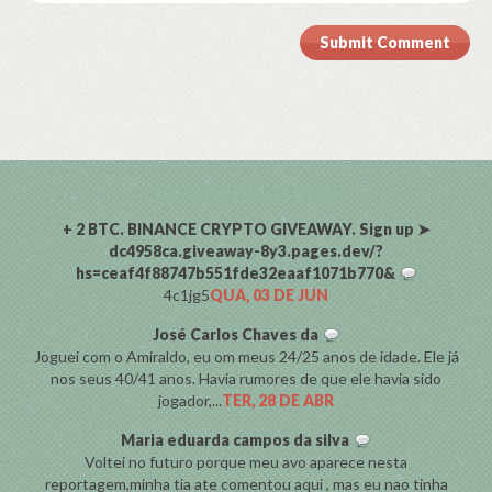
Submit Comment
COMENTARISTAS
+ 2 BTC. BINANCE CRYPTO GIVEAWAY. Sign up ➤
dc4958ca.giveaway-8y3.pages.dev/?
hs=ceaf4f88747b551fde32eaaf1071b770&
4c1jg5
QUA, 03 DE JUN
José Carlos Chaves da
Joguei com o Amiraldo, eu om meus 24/25 anos de idade. Ele já
nos seus 40/41 anos. Havia rumores de que ele havia sido
jogador,...
TER, 28 DE ABR
Maria eduarda campos da silva
Voltei no futuro porque meu avo aparece nesta
reportagem,minha tia ate comentou aqui , mas eu nao tinha