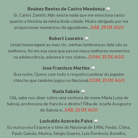
Rosiney Bentes de Castro Mendonça
Sr. Carlos Zamith, Não existe nada que me emociona tanto
quanto a história da minha linda cidade. Muito obrigado por me
proporcionar momentos de agradáveis...
SÁB, 29 DE AGO
Robert Loureiro
Linda homenagem ao meu tio...minhas lembranças dele são as
melhores, foi em sua casa que passei meus melhores momentos
na adolescência, adorava ir nos clubes...
DOM, 23 DE AGO
Jose Francisco Martins
Boa noite, Quero com todo o respeito.Lembrar do jogador
chincha que também jogou no Nacional.
DOM, 23 DE AGO
Nasla Saboia
Olá, sabe nos dizer sobre uma senhora de nome Maria Luiza de
Saboia, professora de francês e direito? Filha de Josefa Ausgusto
de Saboia e...
SÁB, 22 DE AGO
Lucivaldo Azevedo Paiva
Eu nunca vou Esquece o time do Nacional de 1986, Pavão, China,
Paulo Galvão, Murica, Sérgio Duarte, Luís Florêncio, Botelho,