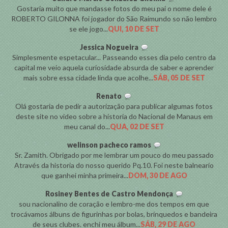
Gostaria muito que mandasse fotos do meu pai o nome dele é
ROBERTO GILONNA foi jogador do São Raimundo so não lembro
se ele jogo...
QUI, 10 DE SET
Jessica Nogueira
Simplesmente espetacular... Passeando esses dia pelo centro da
capital me veio aquela curiosidade absurda de saber e aprender
mais sobre essa cidade linda que acolhe...
SÁB, 05 DE SET
Renato
Olá gostaria de pedir a autorização para publicar algumas fotos
deste site no video sobre a historia do Nacional de Manaus em
meu canal do...
QUA, 02 DE SET
welinson pacheco ramos
Sr. Zamith. Obrigado por me lembrar um pouco do meu passado
Através da historia do nosso querido Pq.10. Foi neste balneario
que ganhei minha primeira...
DOM, 30 DE AGO
Rosiney Bentes de Castro Mendonça
sou nacionalino de coração e lembro-me dos tempos em que
trocávamos álbuns de figurinhas por bolas, brinquedos e bandeira
de seus clubes. enchi meu álbum...
SÁB, 29 DE AGO