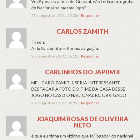
Você postou a foto do Guaraní, não teria a fotografia
do Nacional no mesmo jogo?
27 de agosto de 2011 15:38
||
Responder
CARLOS ZAMITH
Tirson:
A do Nacional perdi numa alagação.
27 de agosto de 2011 16:12
||
Responder
CARLINHOS DO JAPIIM II
MEU CARO ZAMITH, SERIA INTERESSANTE
DESTACAR A FOTO DO TIME DA CASA DESSE
JOGO NO CASO O NACIONAL F.C OBRIGADO
29 de agosto de 2011 09:29
||
Responder
JOAQUIM ROSAS DE OLIVEIRA
NETO
é que eu tinha um vizinho que foi jogador do nacional