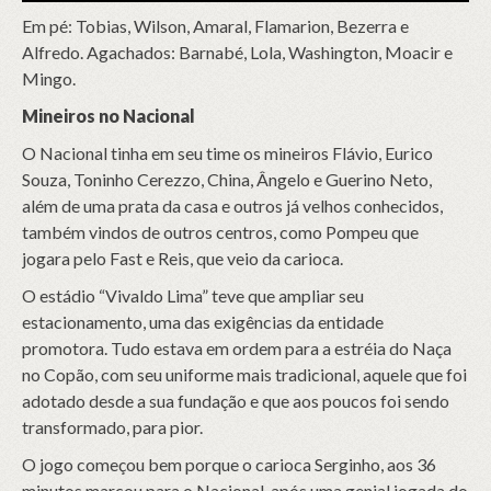
Em pé: Tobias, Wilson, Amaral, Flamarion, Bezerra e
Alfredo. Agachados: Barnabé, Lola, Washington, Moacir e
Mingo.
Mineiros no Nacional
O Nacional tinha em seu time os mineiros Flávio, Eurico
Souza, Toninho Cerezzo, China, Ângelo e Guerino Neto,
além de uma prata da casa e outros já velhos conhecidos,
também vindos de outros centros, como Pompeu que
jogara pelo Fast e Reis, que veio da carioca.
O estádio “Vivaldo Lima” teve que ampliar seu
estacionamento, uma das exigências da entidade
promotora. Tudo estava em ordem para a estréia do Naça
no Copão, com seu uniforme mais tradicional, aquele que foi
adotado desde a sua fundação e que aos poucos foi sendo
transformado, para pior.
O jogo começou bem porque o carioca Serginho, aos 36
minutos marcou para o Nacional, após uma genial jogada do