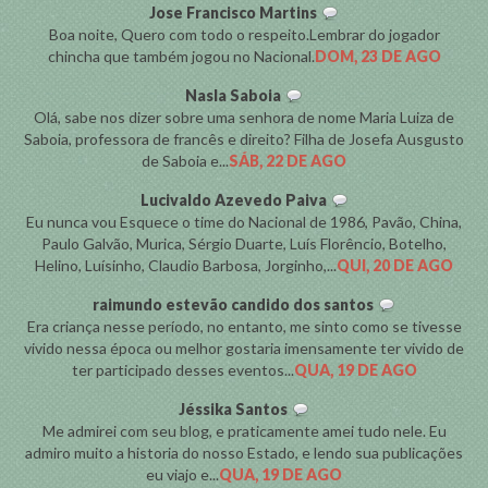
Jose Francisco Martins
Boa noite, Quero com todo o respeito.Lembrar do jogador
chincha que também jogou no Nacional.
DOM, 23 DE AGO
Nasla Saboia
Olá, sabe nos dizer sobre uma senhora de nome Maria Luiza de
Saboia, professora de francês e direito? Filha de Josefa Ausgusto
de Saboia e...
SÁB, 22 DE AGO
Lucivaldo Azevedo Paiva
Eu nunca vou Esquece o time do Nacional de 1986, Pavão, China,
Paulo Galvão, Murica, Sérgio Duarte, Luís Florêncio, Botelho,
Helino, Luísinho, Claudio Barbosa, Jorginho,...
QUI, 20 DE AGO
raimundo estevão candido dos santos
Era criança nesse período, no entanto, me sinto como se tivesse
vivido nessa época ou melhor gostaria imensamente ter vivido de
ter participado desses eventos...
QUA, 19 DE AGO
Jéssika Santos
Me admirei com seu blog, e praticamente amei tudo nele. Eu
admiro muito a historia do nosso Estado, e lendo sua publicações
eu viajo e...
QUA, 19 DE AGO