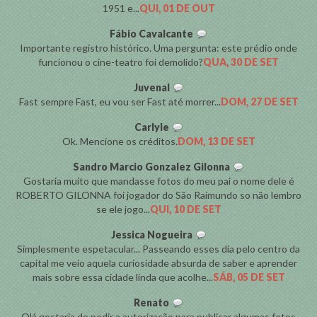
1951 e...
QUI, 01 DE OUT
Fábio Cavalcante
Importante registro histórico. Uma pergunta: este prédio onde
funcionou o cine-teatro foi demolido?
QUA, 30 DE SET
Juvenal
Fast sempre Fast, eu vou ser Fast até morrer...
DOM, 27 DE SET
Carlyle
Ok. Mencione os créditos.
DOM, 13 DE SET
Sandro Marcio Gonzalez Gilonna
Gostaria muito que mandasse fotos do meu pai o nome dele é
ROBERTO GILONNA foi jogador do São Raimundo so não lembro
se ele jogo...
QUI, 10 DE SET
Jessica Nogueira
Simplesmente espetacular... Passeando esses dia pelo centro da
capital me veio aquela curiosidade absurda de saber e aprender
mais sobre essa cidade linda que acolhe...
SÁB, 05 DE SET
Renato
Olá gostaria de pedir a autorização para publicar algumas fotos