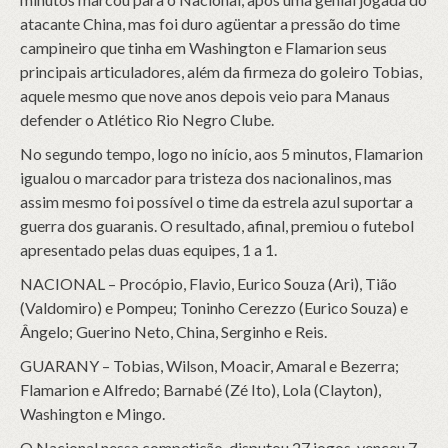
atacante China, mas foi duro agüentar a pressão do time
campineiro que tinha em Washington e Flamarion seus
principais articuladores, além da firmeza do goleiro Tobias,
aquele mesmo que nove anos depois veio para Manaus
defender o Atlético Rio Negro Clube.
No segundo tempo, logo no início, aos 5 minutos, Flamarion
igualou o marcador para tristeza dos nacionalinos, mas
assim mesmo foi possível o time da estrela azul suportar a
guerra dos guaranis. O resultado, afinal, premiou o futebol
apresentado pelas duas equipes, 1 a 1.
NACIONAL – Procópio, Flavio, Eurico Souza (Ari), Tião
(Valdomiro) e Pompeu; Toninho Cerezzo (Eurico Souza) e
Ângelo; Guerino Neto, China, Serginho e Reis.
GUARANY – Tobias, Wilson, Moacir, Amaral e Bezerra;
Flamarion e Alfredo; Barnabé (Zé Ito), Lola (Clayton),
Washington e Mingo.
O Nacional nessa competição, disputou 27 jogos, venceu 7,