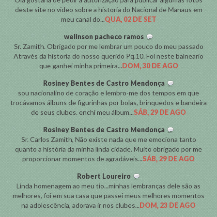
deste site no video sobre a historia do Nacional de Manaus em
meu canal do...
QUA, 02 DE SET
welinson pacheco ramos
Sr. Zamith. Obrigado por me lembrar um pouco do meu passado
Através da historia do nosso querido Pq.10. Foi neste balneario
que ganhei minha primeira...
DOM, 30 DE AGO
Rosiney Bentes de Castro Mendonça
sou nacionalino de coração e lembro-me dos tempos em que
trocávamos álbuns de figurinhas por bolas, brinquedos e bandeira
de seus clubes. enchi meu álbum...
SÁB, 29 DE AGO
Rosiney Bentes de Castro Mendonça
Sr. Carlos Zamith, Não existe nada que me emociona tanto
quanto a história da minha linda cidade. Muito obrigado por me
proporcionar momentos de agradáveis...
SÁB, 29 DE AGO
Robert Loureiro
Linda homenagem ao meu tio...minhas lembranças dele são as
melhores, foi em sua casa que passei meus melhores momentos
na adolescência, adorava ir nos clubes...
DOM, 23 DE AGO