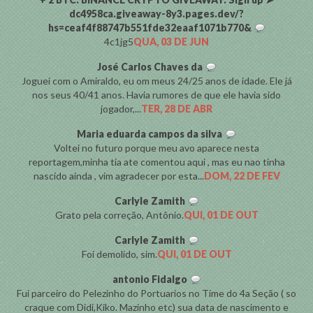
dc4958ca.giveaway-8y3.pages.dev/?
hs=ceaf4f88747b551fde32eaaf1071b770&
4c1jg5
QUA, 03 DE JUN
José Carlos Chaves da
Joguei com o Amiraldo, eu om meus 24/25 anos de idade. Ele já
nos seus 40/41 anos. Havia rumores de que ele havia sido
jogador,...
TER, 28 DE ABR
Maria eduarda campos da silva
Voltei no futuro porque meu avo aparece nesta
reportagem,minha tia ate comentou aqui , mas eu nao tinha
nascido ainda , vim agradecer por esta...
DOM, 22 DE FEV
Carlyle Zamith
Grato pela correção, Antônio.
QUI, 01 DE OUT
Carlyle Zamith
Foi demolido, sim.
QUI, 01 DE OUT
antonio Fidalgo
Fui parceiro do Pelezinho do Portuarios no Time do 4a Seção ( so
craque com Didi,Kiko. Mazinho etc) sua data de nascimento e