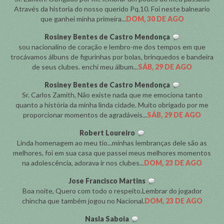
Através da historia do nosso querido Pq.10. Foi neste balneario
que ganhei minha primeira...
DOM, 30 DE AGO
Rosiney Bentes de Castro Mendonça
sou nacionalino de coração e lembro-me dos tempos em que
trocávamos álbuns de figurinhas por bolas, brinquedos e bandeira
de seus clubes. enchi meu álbum...
SÁB, 29 DE AGO
Rosiney Bentes de Castro Mendonça
Sr. Carlos Zamith, Não existe nada que me emociona tanto
quanto a história da minha linda cidade. Muito obrigado por me
proporcionar momentos de agradáveis...
SÁB, 29 DE AGO
Robert Loureiro
Linda homenagem ao meu tio...minhas lembranças dele são as
melhores, foi em sua casa que passei meus melhores momentos
na adolescência, adorava ir nos clubes...
DOM, 23 DE AGO
Jose Francisco Martins
Boa noite, Quero com todo o respeito.Lembrar do jogador
chincha que também jogou no Nacional.
DOM, 23 DE AGO
Nasla Saboia