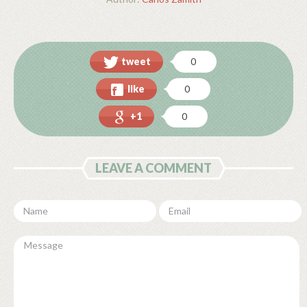
tweet
0
like
0
+1
0
LEAVE A COMMENT