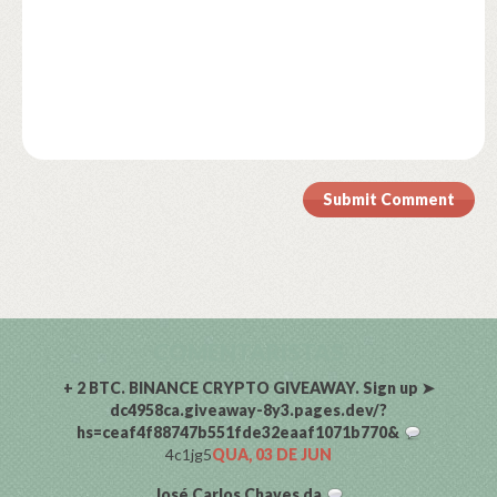
Submit Comment
COMENTARISTAS
+ 2 BTC. BINANCE CRYPTO GIVEAWAY. Sign up ➤
dc4958ca.giveaway-8y3.pages.dev/?
hs=ceaf4f88747b551fde32eaaf1071b770&
4c1jg5
QUA, 03 DE JUN
José Carlos Chaves da