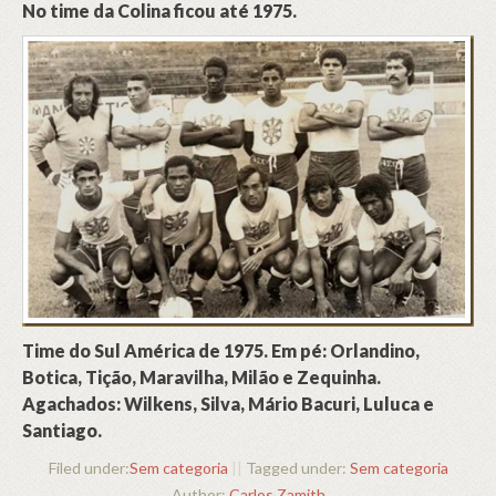
No time da Colina ficou até 1975.
Time do Sul América de 1975. Em pé: Orlandino,
Botica, Tição, Maravilha, Milão e Zequinha.
Agachados: Wilkens, Silva, Mário Bacuri, Luluca e
Santiago.
Filed under:
Sem categoria
||
Tagged under:
Sem categoria
Author:
Carlos Zamith