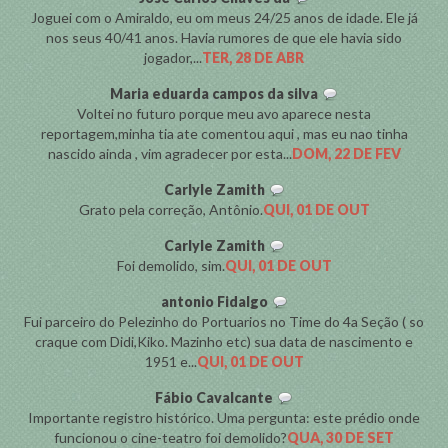
Joguei com o Amiraldo, eu om meus 24/25 anos de idade. Ele já
nos seus 40/41 anos. Havia rumores de que ele havia sido
jogador,...
TER, 28 DE ABR
Maria eduarda campos da silva
Voltei no futuro porque meu avo aparece nesta
reportagem,minha tia ate comentou aqui , mas eu nao tinha
nascido ainda , vim agradecer por esta...
DOM, 22 DE FEV
Carlyle Zamith
Grato pela correção, Antônio.
QUI, 01 DE OUT
Carlyle Zamith
Foi demolido, sim.
QUI, 01 DE OUT
antonio Fidalgo
Fui parceiro do Pelezinho do Portuarios no Time do 4a Seção ( so
craque com Didi,Kiko. Mazinho etc) sua data de nascimento e
1951 e...
QUI, 01 DE OUT
Fábio Cavalcante
Importante registro histórico. Uma pergunta: este prédio onde
funcionou o cine-teatro foi demolido?
QUA, 30 DE SET