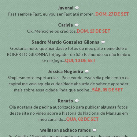
Juvenal
Fast sempre Fast, eu vou ser Fast até morrer...
DOM, 27 DE SET
Carlyle
Ok. Mencione os créditos.
DOM, 13 DE SET
Sandro Marcio Gonzalez Gilonna
Gostaria muito que mandasse fotos do meu pai o nome dele é
ROBERTO GILONNA foi jogador do São Raimundo so não lembro
se ele jogo...
QUI, 10 DE SET
Jessica Nogueira
Simplesmente espetacular... Passeando esses dia pelo centro da
capital me veio aquela curiosidade absurda de saber e aprender
mais sobre essa cidade linda que acolhe...
SÁB, 05 DE SET
Renato
Olá gostaria de pedir a autorização para publicar algumas fotos
deste site no video sobre a historia do Nacional de Manaus em
meu canal do...
QUA, 02 DE SET
welinson pacheco ramos
Sr. Zamith. Obrigado por me lembrar um pouco do meu passado