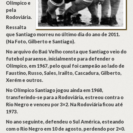
Olímpico e
pela
Rodoviária.
Ressalta
que Santiago morreu no último dia do ano de 2011.
(Na Foto, Gilberto e Santiago).
No arquivo do Baú Velho consta que Santiago veio do
futebol paraense, inicialmente para defender o
Olímpico, em 1967, pelo qual foi campeão ao lado de
Faustino, Russo, Sales, Irailto, Cascadura, Gilberto,
Xerém e outros.
No Olímpico Santiago jogou ainda em 1968,
transferindo-se para a Rodoviária, estreou contra o
Rio Negro e venceu por 3×2. Na Rodoviária ficou até
1973.
No ano seguinte, defendeu o Sul América, esteando
com o Rio Negro em 10 de agosto, perdendo por 2×0.