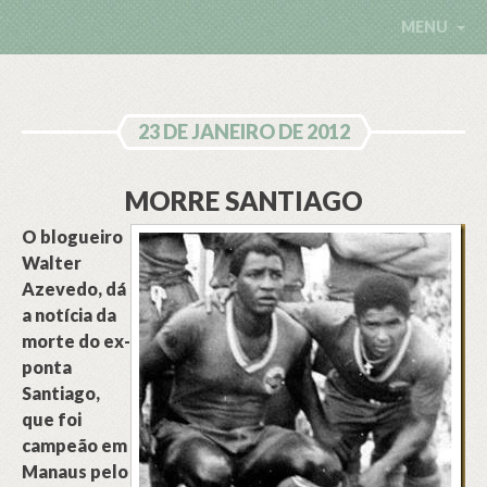
MENU
23 DE JANEIRO DE 2012
MORRE SANTIAGO
O blogueiro
Walter
Azevedo, dá
a notícia da
morte do ex-
ponta
Santiago,
que foi
campeão em
Manaus pelo