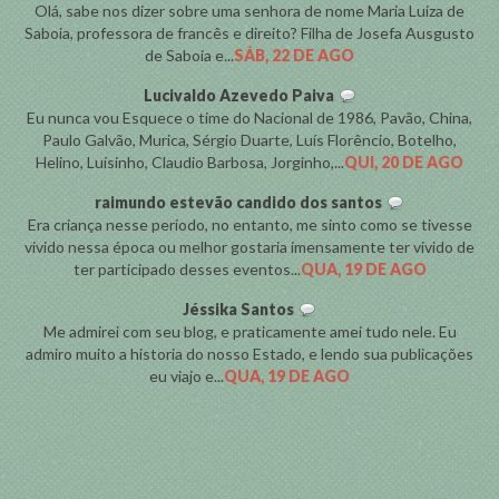
Olá, sabe nos dizer sobre uma senhora de nome Maria Luiza de
Saboia, professora de francês e direito? Filha de Josefa Ausgusto
de Saboia e...
SÁB, 22 DE AGO
Lucivaldo Azevedo Paiva
Eu nunca vou Esquece o time do Nacional de 1986, Pavão, China,
Paulo Galvão, Murica, Sérgio Duarte, Luís Florêncio, Botelho,
Helino, Luísinho, Claudio Barbosa, Jorginho,...
QUI, 20 DE AGO
raimundo estevão candido dos santos
Era criança nesse período, no entanto, me sinto como se tivesse
vivido nessa época ou melhor gostaria imensamente ter vivido de
ter participado desses eventos...
QUA, 19 DE AGO
Jéssika Santos
Me admirei com seu blog, e praticamente amei tudo nele. Eu
admiro muito a historia do nosso Estado, e lendo sua publicações
eu viajo e...
QUA, 19 DE AGO