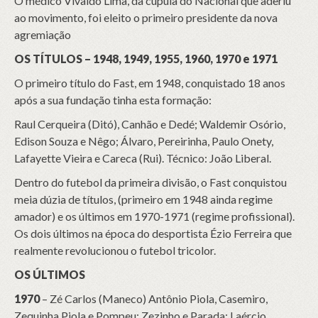
O médico Vivaldo Lima, da cúpula do Nacional que aderiu
ao movimento, foi eleito o primeiro presidente da nova
agremiação
OS TÍTULOS – 1948, 1949, 1955, 1960, 1970 e 1971
O primeiro título do Fast, em 1948, conquistado 18 anos
após a sua fundação tinha esta formação:
Raul Cerqueira (Ditó), Canhão e Dedé; Waldemir Osório,
Edison Souza e Nêgo; Álvaro, Pereirinha, Paulo Onety,
Lafayette Vieira e Careca (Rui). Técnico: João Liberal.
Dentro do futebol da primeira divisão, o Fast conquistou
meia dúzia de títulos, (primeiro em 1948 ainda regime
amador) e os últimos em 1970-1971 (regime profissional).
Os dois últimos na época do desportista Ézio Ferreira que
realmente revolucionou o futebol tricolor.
OS ÚLTIMOS
1970
– Zé Carlos (Maneco) Antônio Piola, Casemiro,
Zequinha Piola e Pompeu; Zezinho e Parada; Laércio,