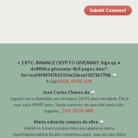
Submit Comment
COMENTARISTAS
+ 2 BTC. BINANCE CRYPTO GIVEAWAY. Sign up ➤
dc4958ca.giveaway-8y3.pages.dev/?
hs=ceaf4f88747b551fde32eaaf1071b770&
4c1jg5
QUA, 03 DE JUN
José Carlos Chaves da
Joguei com o Amiraldo, eu om meus 24/25 anos de idade. Ele já
nos seus 40/41 anos. Havia rumores de que ele havia sido
jogador,...
TER, 28 DE ABR
Maria eduarda campos da silva
Voltei no futuro porque meu avo aparece nesta
reportagem,minha tia ate comentou aqui , mas eu nao tinha