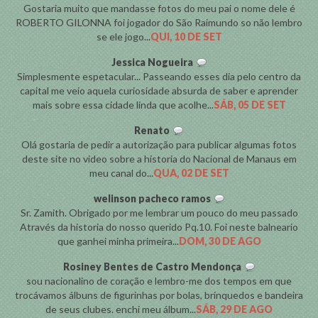
Gostaria muito que mandasse fotos do meu pai o nome dele é
ROBERTO GILONNA foi jogador do São Raimundo so não lembro
se ele jogo...
QUI, 10 DE SET
Jessica Nogueira
Simplesmente espetacular... Passeando esses dia pelo centro da
capital me veio aquela curiosidade absurda de saber e aprender
mais sobre essa cidade linda que acolhe...
SÁB, 05 DE SET
Renato
Olá gostaria de pedir a autorização para publicar algumas fotos
deste site no video sobre a historia do Nacional de Manaus em
meu canal do...
QUA, 02 DE SET
welinson pacheco ramos
Sr. Zamith. Obrigado por me lembrar um pouco do meu passado
Através da historia do nosso querido Pq.10. Foi neste balneario
que ganhei minha primeira...
DOM, 30 DE AGO
Rosiney Bentes de Castro Mendonça
sou nacionalino de coração e lembro-me dos tempos em que
trocávamos álbuns de figurinhas por bolas, brinquedos e bandeira
de seus clubes. enchi meu álbum...
SÁB, 29 DE AGO