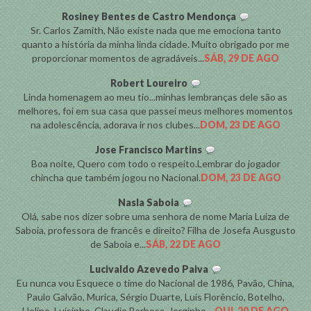
Rosiney Bentes de Castro Mendonça
Sr. Carlos Zamith, Não existe nada que me emociona tanto
quanto a história da minha linda cidade. Muito obrigado por me
proporcionar momentos de agradáveis...
SÁB, 29 DE AGO
Robert Loureiro
Linda homenagem ao meu tio...minhas lembranças dele são as
melhores, foi em sua casa que passei meus melhores momentos
na adolescência, adorava ir nos clubes...
DOM, 23 DE AGO
Jose Francisco Martins
Boa noite, Quero com todo o respeito.Lembrar do jogador
chincha que também jogou no Nacional.
DOM, 23 DE AGO
Nasla Saboia
Olá, sabe nos dizer sobre uma senhora de nome Maria Luiza de
Saboia, professora de francês e direito? Filha de Josefa Ausgusto
de Saboia e...
SÁB, 22 DE AGO
Lucivaldo Azevedo Paiva
Eu nunca vou Esquece o time do Nacional de 1986, Pavão, China,
Paulo Galvão, Murica, Sérgio Duarte, Luís Florêncio, Botelho,
Helino, Luísinho, Claudio Barbosa, Jorginho,...
QUI, 20 DE AGO