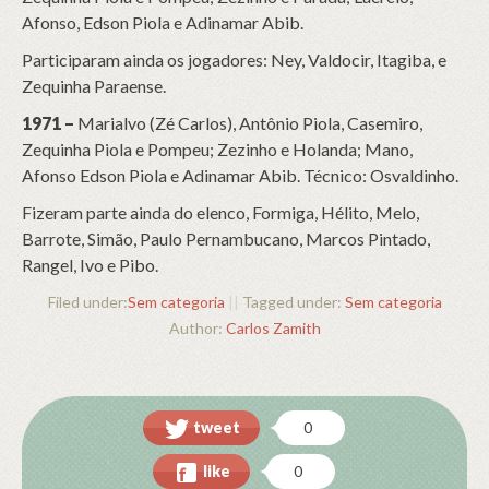
Afonso, Edson Piola e Adinamar Abib.
Participaram ainda os jogadores: Ney, Valdocir, Itagiba, e
Zequinha Paraense.
1971 –
Marialvo (Zé Carlos), Antônio Piola, Casemiro,
Zequinha Piola e Pompeu; Zezinho e Holanda; Mano,
Afonso Edson Piola e Adinamar Abib. Técnico: Osvaldinho.
Fizeram parte ainda do elenco, Formiga, Hélito, Melo,
Barrote, Simão, Paulo Pernambucano, Marcos Pintado,
Rangel, Ivo e Pibo.
Filed under:
Sem categoria
||
Tagged under:
Sem categoria
Author:
Carlos Zamith
tweet
0
like
0