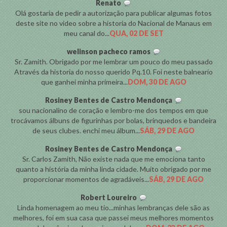
Renato
Olá gostaria de pedir a autorização para publicar algumas fotos
deste site no video sobre a historia do Nacional de Manaus em
meu canal do...
QUA, 02 DE SET
welinson pacheco ramos
Sr. Zamith. Obrigado por me lembrar um pouco do meu passado
Através da historia do nosso querido Pq.10. Foi neste balneario
que ganhei minha primeira...
DOM, 30 DE AGO
Rosiney Bentes de Castro Mendonça
sou nacionalino de coração e lembro-me dos tempos em que
trocávamos álbuns de figurinhas por bolas, brinquedos e bandeira
de seus clubes. enchi meu álbum...
SÁB, 29 DE AGO
Rosiney Bentes de Castro Mendonça
Sr. Carlos Zamith, Não existe nada que me emociona tanto
quanto a história da minha linda cidade. Muito obrigado por me
proporcionar momentos de agradáveis...
SÁB, 29 DE AGO
Robert Loureiro
Linda homenagem ao meu tio...minhas lembranças dele são as
melhores, foi em sua casa que passei meus melhores momentos