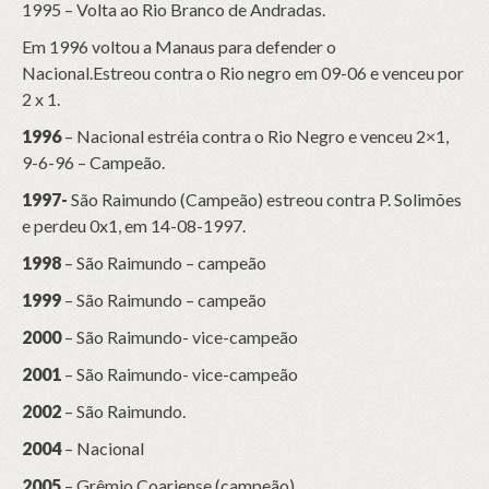
1995 – Volta ao Rio Branco de Andradas.
Em 1996 voltou a Manaus para defender o
Nacional.Estreou contra o Rio negro em 09-06 e venceu por
2 x 1.
1996
– Nacional estréia contra o Rio Negro e venceu 2×1,
9-6-96 – Campeão.
1997-
São Raimundo (Campeão) estreou contra P. Solimões
e perdeu 0x1, em 14-08-1997.
1998
– São Raimundo – campeão
1999
– São Raimundo – campeão
2000
– São Raimundo- vice-campeão
2001
– São Raimundo- vice-campeão
2002
– São Raimundo.
2004
– Nacional
2005
– Grêmio Coariense (campeão)