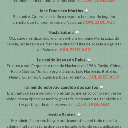
na adolescência, adorava ir nos clubes...
DOM, 23 DE AGO
Jose Francisco Martins
Boa noite, Quero com todo o respeito.Lembrar do jogador
chincha que também jogou no Nacional.
DOM, 23 DE AGO
Nasla Saboia
Olá, sabe nos dizer sobre uma senhora de nome Maria Luiza de
Saboia, professora de francês e direito? Filha de Josefa Ausgusto
de Saboia e...
SÁB, 22 DE AGO
Lucivaldo Azevedo Paiva
Eu nunca vou Esquece o time do Nacional de 1986, Pavão, China,
Paulo Galvão, Murica, Sérgio Duarte, Luís Florêncio, Botelho,
Helino, Luísinho, Claudio Barbosa, Jorginho,...
QUI, 20 DE AGO
raimundo estevão candido dos santos
Era criança nesse período, no entanto, me sinto como se tivesse
vivido nessa época ou melhor gostaria imensamente ter vivido de
ter participado desses eventos...
QUA, 19 DE AGO
Jéssika Santos
Me admirei com seu blog, e praticamente amei tudo nele. Eu
admiro muito a historia do nosso Estado, e lendo sua publicações