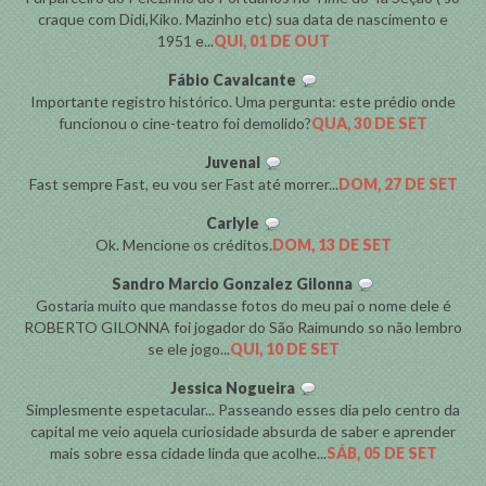
craque com Didi,Kiko. Mazinho etc) sua data de nascimento e
1951 e...
QUI, 01 DE OUT
Fábio Cavalcante
Importante registro histórico. Uma pergunta: este prédio onde
funcionou o cine-teatro foi demolido?
QUA, 30 DE SET
Juvenal
Fast sempre Fast, eu vou ser Fast até morrer...
DOM, 27 DE SET
Carlyle
Ok. Mencione os créditos.
DOM, 13 DE SET
Sandro Marcio Gonzalez Gilonna
Gostaria muito que mandasse fotos do meu pai o nome dele é
ROBERTO GILONNA foi jogador do São Raimundo so não lembro
se ele jogo...
QUI, 10 DE SET
Jessica Nogueira
Simplesmente espetacular... Passeando esses dia pelo centro da
capital me veio aquela curiosidade absurda de saber e aprender
mais sobre essa cidade linda que acolhe...
SÁB, 05 DE SET