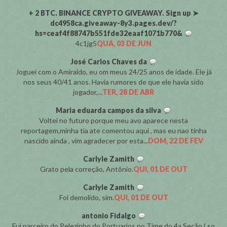
+ 2 BTC. BINANCE CRYPTO GIVEAWAY. Sign up ➤
dc4958ca.giveaway-8y3.pages.dev/?
hs=ceaf4f88747b551fde32eaaf1071b770&
4c1jg5
QUA, 03 DE JUN
José Carlos Chaves da
Joguei com o Amiraldo, eu om meus 24/25 anos de idade. Ele já
nos seus 40/41 anos. Havia rumores de que ele havia sido
jogador,...
TER, 28 DE ABR
Maria eduarda campos da silva
Voltei no futuro porque meu avo aparece nesta
reportagem,minha tia ate comentou aqui , mas eu nao tinha
nascido ainda , vim agradecer por esta...
DOM, 22 DE FEV
Carlyle Zamith
Grato pela correção, Antônio.
QUI, 01 DE OUT
Carlyle Zamith
Foi demolido, sim.
QUI, 01 DE OUT
antonio Fidalgo
Fui parceiro do Pelezinho do Portuarios no Time do 4a Seção ( so