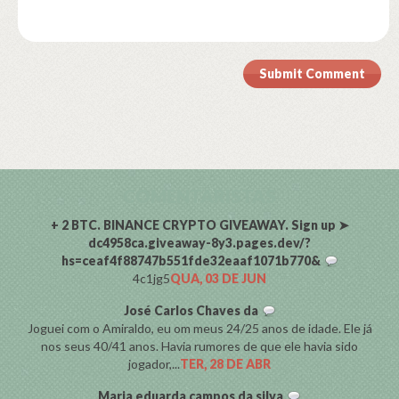
Submit Comment
COMENTARISTAS
+ 2 BTC. BINANCE CRYPTO GIVEAWAY. Sign up ➤
dc4958ca.giveaway-8y3.pages.dev/?
hs=ceaf4f88747b551fde32eaaf1071b770&
4c1jg5
QUA, 03 DE JUN
José Carlos Chaves da
Joguei com o Amiraldo, eu om meus 24/25 anos de idade. Ele já
nos seus 40/41 anos. Havia rumores de que ele havia sido
jogador,...
TER, 28 DE ABR
Maria eduarda campos da silva