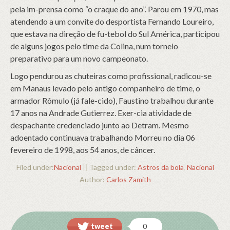
pela im-prensa como “o craque do ano”. Parou em 1970, mas
atendendo a um convite do desportista Fernando Loureiro,
que estava na direção de fu-tebol do Sul América, participou
de alguns jogos pelo time da Colina, num torneio
preparativo para um novo campeonato.
Logo pendurou as chuteiras como profissional, radicou-se
em Manaus levado pelo antigo companheiro de time, o
armador Rômulo (já fale-cido), Faustino trabalhou durante
17 anos na Andrade Gutierrez. Exer-cia atividade de
despachante credenciado junto ao Detram. Mesmo
adoentado continuava trabalhando Morreu no dia 06
fevereiro de 1998, aos 54 anos, de câncer.
Filed under:
Nacional
||
Tagged under:
Astros da bola
,
Nacional
Author:
Carlos Zamith
tweet
0