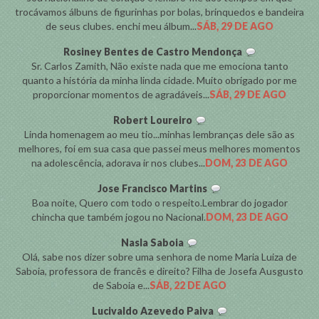
trocávamos álbuns de figurinhas por bolas, brinquedos e bandeira
de seus clubes. enchi meu álbum...
SÁB, 29 DE AGO
Rosiney Bentes de Castro Mendonça
Sr. Carlos Zamith, Não existe nada que me emociona tanto
quanto a história da minha linda cidade. Muito obrigado por me
proporcionar momentos de agradáveis...
SÁB, 29 DE AGO
Robert Loureiro
Linda homenagem ao meu tio...minhas lembranças dele são as
melhores, foi em sua casa que passei meus melhores momentos
na adolescência, adorava ir nos clubes...
DOM, 23 DE AGO
Jose Francisco Martins
Boa noite, Quero com todo o respeito.Lembrar do jogador
chincha que também jogou no Nacional.
DOM, 23 DE AGO
Nasla Saboia
Olá, sabe nos dizer sobre uma senhora de nome Maria Luiza de
Saboia, professora de francês e direito? Filha de Josefa Ausgusto
de Saboia e...
SÁB, 22 DE AGO
Lucivaldo Azevedo Paiva