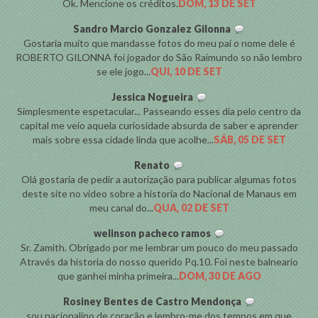
Ok. Mencione os créditos.
DOM, 13 DE SET
Sandro Marcio Gonzalez Gilonna
Gostaria muito que mandasse fotos do meu pai o nome dele é
ROBERTO GILONNA foi jogador do São Raimundo so não lembro
se ele jogo...
QUI, 10 DE SET
Jessica Nogueira
Simplesmente espetacular... Passeando esses dia pelo centro da
capital me veio aquela curiosidade absurda de saber e aprender
mais sobre essa cidade linda que acolhe...
SÁB, 05 DE SET
Renato
Olá gostaria de pedir a autorização para publicar algumas fotos
deste site no video sobre a historia do Nacional de Manaus em
meu canal do...
QUA, 02 DE SET
welinson pacheco ramos
Sr. Zamith. Obrigado por me lembrar um pouco do meu passado
Através da historia do nosso querido Pq.10. Foi neste balneario
que ganhei minha primeira...
DOM, 30 DE AGO
Rosiney Bentes de Castro Mendonça
sou nacionalino de coração e lembro-me dos tempos em que