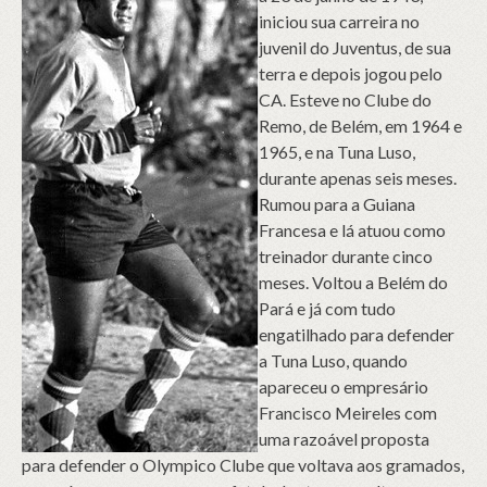
iniciou sua carreira no
juvenil do Juventus, de sua
terra e depois jogou pelo
CA. Esteve no Clube do
Remo, de Belém, em 1964 e
1965, e na Tuna Luso,
durante apenas seis meses.
Rumou para a Guiana
Francesa e lá atuou como
treinador durante cinco
meses. Voltou a Belém do
Pará e já com tudo
engatilhado para defender
a Tuna Luso, quando
apareceu o empresário
Francisco Meireles com
uma razoável proposta
para defender o Olympico Clube que voltava aos gramados,