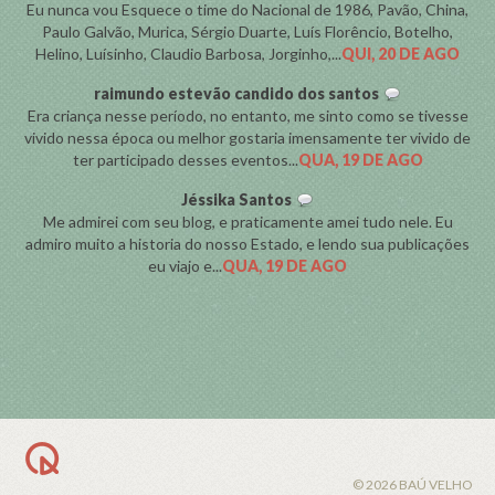
Eu nunca vou Esquece o time do Nacional de 1986, Pavão, China,
Paulo Galvão, Murica, Sérgio Duarte, Luís Florêncio, Botelho,
Helino, Luísinho, Claudio Barbosa, Jorginho,...
QUI, 20 DE AGO
raimundo estevão candido dos santos
Era criança nesse período, no entanto, me sinto como se tivesse
vivido nessa época ou melhor gostaria imensamente ter vivido de
ter participado desses eventos...
QUA, 19 DE AGO
Jéssika Santos
Me admirei com seu blog, e praticamente amei tudo nele. Eu
admiro muito a historia do nosso Estado, e lendo sua publicações
eu viajo e...
QUA, 19 DE AGO
BACK TO TOP
© 2026 BAÚ VELHO