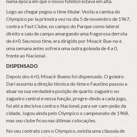
numa época em que o nosso futebol estava em alta.
Logo ao chegar pegou o time titular. Vestiu a camisa do
Olympico pe-la primeira vez no dia 5 de novembro de 1967,
contra o Fast Clube, no campo do Parque como lateral
direito e saiu de campo amargando uma fragorosa derrota
de 6×0. Seu novo time, era dirigido por Moacir Bue-no e
uma semana antes sofrera uma outra goleada de 4 a 0,
frente ao Nacional.
DISPENSADO
Depois dos 6×0, Moacir Bueno foi dispensado. O goleiro
Dari assumiu a direção técnica do time e Faustino passou a
atuar na sua verdadeira posição de quarto-zagueiro ou
zagueiro central e nessa função, progre-dindo a cada jogo,
foi até a decisiva contra o Nacional, para ser cam-peão da
cidade. Jogou ainda pelo Olympico o campeonato de 1968,
mas seu clube ficou nas últimas colocações.
No seu contrato com o Olympico, existia uma cláusula de