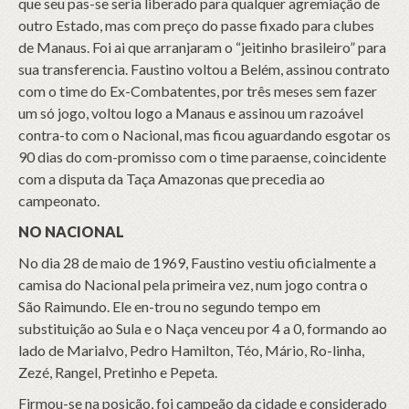
que seu pas-se seria liberado para qualquer agremiação de
outro Estado, mas com preço do passe fixado para clubes
de Manaus. Foi ai que arranjaram o “jeitinho brasileiro” para
sua transferencia. Faustino voltou a Belém, assinou contrato
com o time do Ex-Combatentes, por três meses sem fazer
um só jogo, voltou logo a Manaus e assinou um razoável
contra-to com o Nacional, mas ficou aguardando esgotar os
90 dias do com-promisso com o time paraense, coincidente
com a disputa da Taça Amazonas que precedia ao
campeonato.
NO NACIONAL
No dia 28 de maio de 1969, Faustino vestiu oficialmente a
camisa do Nacional pela primeira vez, num jogo contra o
São Raimundo. Ele en-trou no segundo tempo em
substituição ao Sula e o Naça venceu por 4 a 0, formando ao
lado de Marialvo, Pedro Hamilton, Téo, Mário, Ro-linha,
Zezé, Rangel, Pretinho e Pepeta.
Firmou-se na posição, foi campeão da cidade e considerado