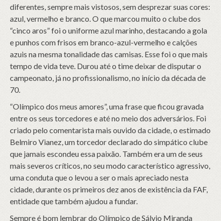
diferentes, sempre mais vistosos, sem desprezar suas cores:
azul, vermelho e branco. O que marcou muito o clube dos
“cinco aros” foi o uniforme azul marinho, destacando a gola
e punhos com frisos em branco-azul-vermelho e calções
azuis na mesma tonalidade das camisas. Esse foi o que mais
tempo de vida teve. Durou até o time deixar de disputar o
campeonato, já no profissionalismo, no início da década de
70.
“Olímpico dos meus amores”, uma frase que ficou gravada
entre os seus torcedores e até no meio dos adversários. Foi
criado pelo comentarista mais ouvido da cidade, o estimado
Belmiro Vianez, um torcedor declarado do simpático clube
que jamais escondeu essa paixão. Também era um de seus
mais severos críticos, no seu modo característico agressivo,
uma conduta que o levou a ser o mais apreciado nesta
cidade, durante os primeiros dez anos de existência da FAF,
entidade que também ajudou a fundar.
Sempre é bom lembrar do Olímpico de Sálvio Miranda