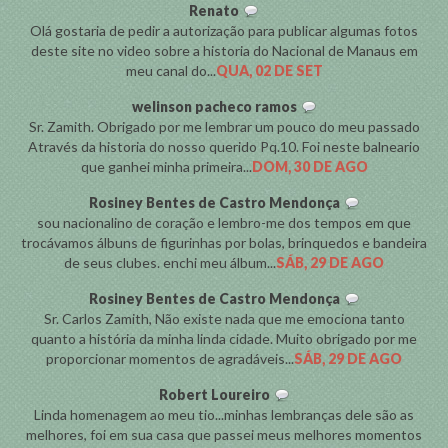
Renato
Olá gostaria de pedir a autorização para publicar algumas fotos
deste site no video sobre a historia do Nacional de Manaus em
meu canal do...
QUA, 02 DE SET
welinson pacheco ramos
Sr. Zamith. Obrigado por me lembrar um pouco do meu passado
Através da historia do nosso querido Pq.10. Foi neste balneario
que ganhei minha primeira...
DOM, 30 DE AGO
Rosiney Bentes de Castro Mendonça
sou nacionalino de coração e lembro-me dos tempos em que
trocávamos álbuns de figurinhas por bolas, brinquedos e bandeira
de seus clubes. enchi meu álbum...
SÁB, 29 DE AGO
Rosiney Bentes de Castro Mendonça
Sr. Carlos Zamith, Não existe nada que me emociona tanto
quanto a história da minha linda cidade. Muito obrigado por me
proporcionar momentos de agradáveis...
SÁB, 29 DE AGO
Robert Loureiro
Linda homenagem ao meu tio...minhas lembranças dele são as
melhores, foi em sua casa que passei meus melhores momentos