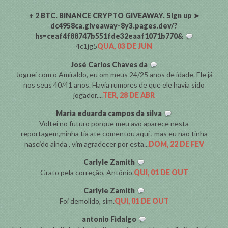
+ 2 BTC. BINANCE CRYPTO GIVEAWAY. Sign up ➤
dc4958ca.giveaway-8y3.pages.dev/?
hs=ceaf4f88747b551fde32eaaf1071b770&
4c1jg5
QUA, 03 DE JUN
José Carlos Chaves da
Joguei com o Amiraldo, eu om meus 24/25 anos de idade. Ele já
nos seus 40/41 anos. Havia rumores de que ele havia sido
jogador,...
TER, 28 DE ABR
Maria eduarda campos da silva
Voltei no futuro porque meu avo aparece nesta
reportagem,minha tia ate comentou aqui , mas eu nao tinha
nascido ainda , vim agradecer por esta...
DOM, 22 DE FEV
Carlyle Zamith
Grato pela correção, Antônio.
QUI, 01 DE OUT
Carlyle Zamith
Foi demolido, sim.
QUI, 01 DE OUT
antonio Fidalgo