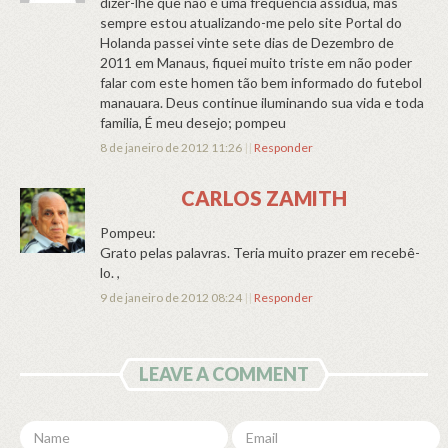
dizer-lhe que não é uma frequência assidua, mas
sempre estou atualizando-me pelo site Portal do
Holanda passei vinte sete dias de Dezembro de
2011 em Manaus, fiquei muito triste em não poder
falar com este homen tão bem informado do futebol
manauara. Deus continue iluminando sua vida e toda
familia, É meu desejo; pompeu
8 de janeiro de 2012 11:26
||
Responder
CARLOS ZAMITH
Pompeu:
Grato pelas palavras. Teria muito prazer em recebê-
lo. ,
9 de janeiro de 2012 08:24
||
Responder
LEAVE A COMMENT