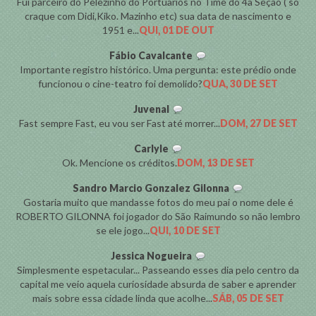
Fui parceiro do Pelezinho do Portuarios no Time do 4a Seção ( so
craque com Didi,Kiko. Mazinho etc) sua data de nascimento e
1951 e...
QUI, 01 DE OUT
Fábio Cavalcante
Importante registro histórico. Uma pergunta: este prédio onde
funcionou o cine-teatro foi demolido?
QUA, 30 DE SET
Juvenal
Fast sempre Fast, eu vou ser Fast até morrer...
DOM, 27 DE SET
Carlyle
Ok. Mencione os créditos.
DOM, 13 DE SET
Sandro Marcio Gonzalez Gilonna
Gostaria muito que mandasse fotos do meu pai o nome dele é
ROBERTO GILONNA foi jogador do São Raimundo so não lembro
se ele jogo...
QUI, 10 DE SET
Jessica Nogueira
Simplesmente espetacular... Passeando esses dia pelo centro da
capital me veio aquela curiosidade absurda de saber e aprender
mais sobre essa cidade linda que acolhe...
SÁB, 05 DE SET