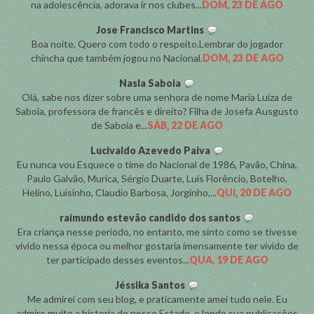
na adolescência, adorava ir nos clubes...
DOM, 23 DE AGO
Jose Francisco Martins
Boa noite, Quero com todo o respeito.Lembrar do jogador
chincha que também jogou no Nacional.
DOM, 23 DE AGO
Nasla Saboia
Olá, sabe nos dizer sobre uma senhora de nome Maria Luiza de
Saboia, professora de francês e direito? Filha de Josefa Ausgusto
de Saboia e...
SÁB, 22 DE AGO
Lucivaldo Azevedo Paiva
Eu nunca vou Esquece o time do Nacional de 1986, Pavão, China,
Paulo Galvão, Murica, Sérgio Duarte, Luís Florêncio, Botelho,
Helino, Luísinho, Claudio Barbosa, Jorginho,...
QUI, 20 DE AGO
raimundo estevão candido dos santos
Era criança nesse período, no entanto, me sinto como se tivesse
vivido nessa época ou melhor gostaria imensamente ter vivido de
ter participado desses eventos...
QUA, 19 DE AGO
Jéssika Santos
Me admirei com seu blog, e praticamente amei tudo nele. Eu
admiro muito a historia do nosso Estado, e lendo sua publicações