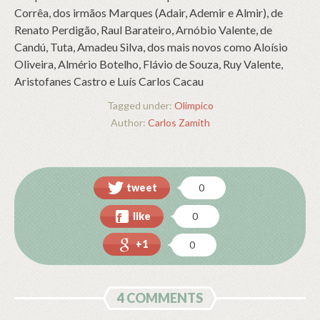
Corrêa, dos irmãos Marques (Adair, Ademir e Almir), de
Renato Perdigão, Raul Barateiro, Arnóbio Valente, de
Candú, Tuta, Amadeu Silva, dos mais novos como Aloísio
Oliveira, Almério Botelho, Flávio de Souza, Ruy Valente,
Aristofanes Castro e Luís Carlos Cacau
Tagged under:
Olimpico
Author:
Carlos Zamith
tweet
0
like
0
+1
0
4 COMMENTS