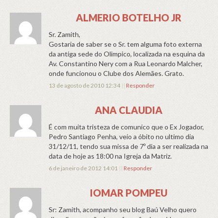
ALMERIO BOTELHO JR
Sr. Zamith,
Gostaria de saber se o Sr. tem alguma foto externa
da antiga sede do Olimpico, localizada na esquina da
Av. Constantino Nery com a Rua Leonardo Malcher,
onde funcionou o Clube dos Alemães. Grato.
13 de agosto de 2010 12:34
||
Responder
ANA CLAUDIA
É com muita tristeza de comunico que o Ex Jogador,
Pedro Santiago Penha, veio a óbito no ultimo dia
31/12/11, tendo sua missa de 7º dia a ser realizada na
data de hoje as 18:00 na Igreja da Matriz.
6 de janeiro de 2012 14:01
||
Responder
IOMAR POMPEU
Sr: Zamith, acompanho seu blog Baú Velho quero