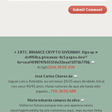
Submit Comment
COMENTARISTAS
+ 2 BTC. BINANCE CRYPTO GIVEAWAY. Sign up ➤
dc4958ca.giveaway-8y3.pages.dev/?
hs=ceaf4f88747b551fde32eaaf1071b770&
4c1jg5
QUA, 03 DE JUN
José Carlos Chaves da
Joguei com o Amiraldo, eu om meus 24/25 anos de idade. Ele já
nos seus 40/41 anos. Havia rumores de que ele havia sido
jogador,...
TER, 28 DE ABR
Maria eduarda campos da silva
Voltei no futuro porque meu avo aparece nesta
reportagem,minha tia ate comentou aqui , mas eu nao tinha