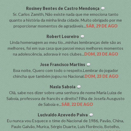
Rosiney Bentes de Castro Mendonça
Sr. Carlos Zamith, Não existe nada que me emociona tanto
quanto a história da minha linda cidade. Muito obrigado por me
proporcionar momentos de agradáveis...
SÁB, 29 DE AGO
Robert Loureiro
Linda homenagem ao meu tio...minhas lembranças dele são as
melhores, foi em sua casa que passei meus melhores momentos
na adolescência, adorava ir nos clubes...
DOM, 23 DE AGO
Jose Francisco Martins
Boa noite, Quero com todo o respeito.Lembrar do jogador
chincha que também jogou no Nacional.
DOM, 23 DE AGO
Nasla Saboia
Olá, sabe nos dizer sobre uma senhora de nome Maria Luiza de
Saboia, professora de francês e direito? Filha de Josefa Ausgusto
de Saboia e...
SÁB, 22 DE AGO
Lucivaldo Azevedo Paiva
Eu nunca vou Esquece o time do Nacional de 1986, Pavão, China,
Paulo Galvão, Murica, Sérgio Duarte, Luís Florêncio, Botelho,