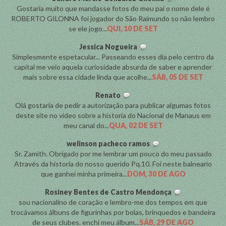
Gostaria muito que mandasse fotos do meu pai o nome dele é
ROBERTO GILONNA foi jogador do São Raimundo so não lembro
se ele jogo...
QUI, 10 DE SET
Jessica Nogueira
Simplesmente espetacular... Passeando esses dia pelo centro da
capital me veio aquela curiosidade absurda de saber e aprender
mais sobre essa cidade linda que acolhe...
SÁB, 05 DE SET
Renato
Olá gostaria de pedir a autorização para publicar algumas fotos
deste site no video sobre a historia do Nacional de Manaus em
meu canal do...
QUA, 02 DE SET
welinson pacheco ramos
Sr. Zamith. Obrigado por me lembrar um pouco do meu passado
Através da historia do nosso querido Pq.10. Foi neste balneario
que ganhei minha primeira...
DOM, 30 DE AGO
Rosiney Bentes de Castro Mendonça
sou nacionalino de coração e lembro-me dos tempos em que
trocávamos álbuns de figurinhas por bolas, brinquedos e bandeira
de seus clubes. enchi meu álbum...
SÁB, 29 DE AGO