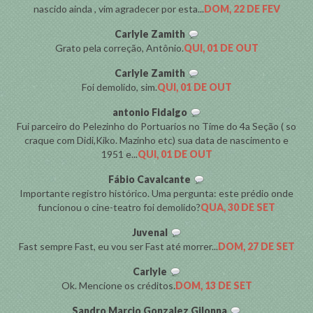
nascido ainda , vim agradecer por esta...
DOM, 22 DE FEV
Carlyle Zamith
Grato pela correção, Antônio.
QUI, 01 DE OUT
Carlyle Zamith
Foi demolido, sim.
QUI, 01 DE OUT
antonio Fidalgo
Fui parceiro do Pelezinho do Portuarios no Time do 4a Seção ( so
craque com Didi,Kiko. Mazinho etc) sua data de nascimento e
1951 e...
QUI, 01 DE OUT
Fábio Cavalcante
Importante registro histórico. Uma pergunta: este prédio onde
funcionou o cine-teatro foi demolido?
QUA, 30 DE SET
Juvenal
Fast sempre Fast, eu vou ser Fast até morrer...
DOM, 27 DE SET
Carlyle
Ok. Mencione os créditos.
DOM, 13 DE SET
Sandro Marcio Gonzalez Gilonna