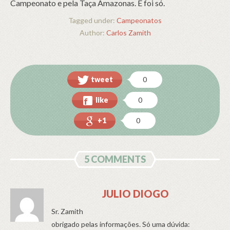
Campeonato e pela Taça Amazonas. E foi só.
Tagged under:
Campeonatos
Author:
Carlos Zamith
tweet
0
like
0
+1
0
5 COMMENTS
JULIO DIOGO
Sr. Zamith
obrigado pelas informações. Só uma dúvida: