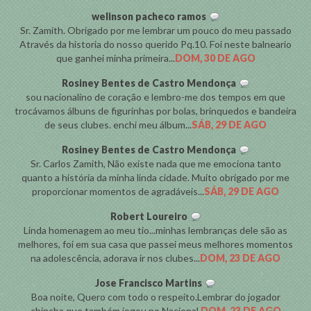
welinson pacheco ramos
Sr. Zamith. Obrigado por me lembrar um pouco do meu passado
Através da historia do nosso querido Pq.10. Foi neste balneario
que ganhei minha primeira...
DOM, 30 DE AGO
Rosiney Bentes de Castro Mendonça
sou nacionalino de coração e lembro-me dos tempos em que
trocávamos álbuns de figurinhas por bolas, brinquedos e bandeira
de seus clubes. enchi meu álbum...
SÁB, 29 DE AGO
Rosiney Bentes de Castro Mendonça
Sr. Carlos Zamith, Não existe nada que me emociona tanto
quanto a história da minha linda cidade. Muito obrigado por me
proporcionar momentos de agradáveis...
SÁB, 29 DE AGO
Robert Loureiro
Linda homenagem ao meu tio...minhas lembranças dele são as
melhores, foi em sua casa que passei meus melhores momentos
na adolescência, adorava ir nos clubes...
DOM, 23 DE AGO
Jose Francisco Martins
Boa noite, Quero com todo o respeito.Lembrar do jogador
chincha que também jogou no Nacional.
DOM, 23 DE AGO