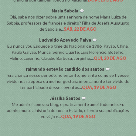
Nasla Saboia
Olá, sabe nos dizer sobre uma senhora de nome Maria Luiza de
Saboia, professora de francês e direito? Filha de Josefa Ausgusto
de Saboia e...
SÁB, 22 DE AGO
Lucivaldo Azevedo Paiva
Eu nunca vou Esquece o time do Nacional de 1986, Pavão, China,
Paulo Galvão, Murica, Sérgio Duarte, Luís Florêncio, Botelho,
Helino, Luísinho, Claudio Barbosa, Jorginho,...
QUI, 20 DE AGO
raimundo estevão candido dos santos
Era criança nesse período, no entanto, me sinto como se tivesse
vivido nessa época ou melhor gostaria imensamente ter vivido de
ter participado desses eventos...
QUA, 19 DE AGO
Jéssika Santos
Me admirei com seu blog, e praticamente amei tudo nele. Eu
admiro muito a historia do nosso Estado, e lendo sua publicações
eu viajo e...
QUA, 19 DE AGO