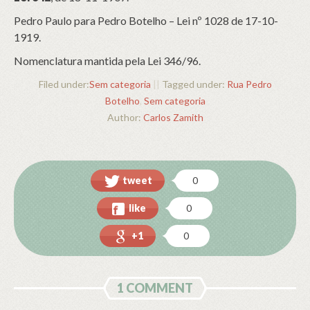
Pedro Paulo para Pedro Botelho – Lei nº 1028 de 17-10-
1919.
Nomenclatura mantida pela Lei 346/96.
Filed under:
Sem categoria
||
Tagged under:
Rua Pedro
Botelho
,
Sem categoria
Author:
Carlos Zamith
tweet
0
like
0
+1
0
1 COMMENT