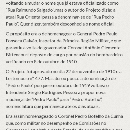
voltando a mudar o nome que já estava oficializado como
“Rua Raimundo Salgado”, mas o autor do Projeto dizia: a
atual Rua Oriental passa a denominar-se de “Rua Pedro
Paulo”. Quer dizer, também desconhecia o nome oficial.
O propósito era o de homenagear o General Pedro Paulo
Fonseca Galvão, Inspetor da Primeira Região Militar, e que
garantiu a volta do governador Coronel Antônio Clemente
Bittencourt deposto do cargo por ocasião do bombardeiro
verificado em 8 de outubro de 1910.
O Projeto foi aprovado no dia 22 de novembro de 1910 e a
Lei tomou o nº. 477. Mas durou pouco a denominação de
“Pedro Paulo” porque em outubro de 1919 voltava o
Intendente Sérgio Rodrigues Pessoa a propor nova
mudança: de “Pedro Paulo” para “Pedro Botelho”,
nomenclatura que permanece até os dias atuais.
Era assim homenageado o Coronel Pedro Botelho da Cunha
que, como militar no desempenho de Comissões no
Congresso Legislativo deste Estado, de onde era filho e que