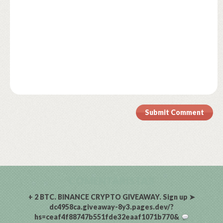
Submit Comment
COMENTARISTAS
+ 2 BTC. BINANCE CRYPTO GIVEAWAY. Sign up ➤
dc4958ca.giveaway-8y3.pages.dev/?
hs=ceaf4f88747b551fde32eaaf1071b770&