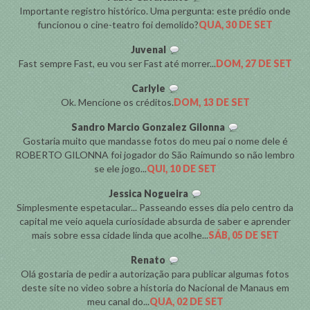
Importante registro histórico. Uma pergunta: este prédio onde
funcionou o cine-teatro foi demolido?
QUA, 30 DE SET
Juvenal
Fast sempre Fast, eu vou ser Fast até morrer...
DOM, 27 DE SET
Carlyle
Ok. Mencione os créditos.
DOM, 13 DE SET
Sandro Marcio Gonzalez Gilonna
Gostaria muito que mandasse fotos do meu pai o nome dele é
ROBERTO GILONNA foi jogador do São Raimundo so não lembro
se ele jogo...
QUI, 10 DE SET
Jessica Nogueira
Simplesmente espetacular... Passeando esses dia pelo centro da
capital me veio aquela curiosidade absurda de saber e aprender
mais sobre essa cidade linda que acolhe...
SÁB, 05 DE SET
Renato
Olá gostaria de pedir a autorização para publicar algumas fotos
deste site no video sobre a historia do Nacional de Manaus em
meu canal do...
QUA, 02 DE SET