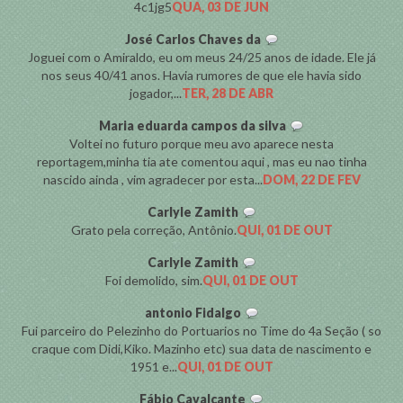
4c1jg5
QUA, 03 DE JUN
José Carlos Chaves da
Joguei com o Amiraldo, eu om meus 24/25 anos de idade. Ele já
nos seus 40/41 anos. Havia rumores de que ele havia sido
jogador,...
TER, 28 DE ABR
Maria eduarda campos da silva
Voltei no futuro porque meu avo aparece nesta
reportagem,minha tia ate comentou aqui , mas eu nao tinha
nascido ainda , vim agradecer por esta...
DOM, 22 DE FEV
Carlyle Zamith
Grato pela correção, Antônio.
QUI, 01 DE OUT
Carlyle Zamith
Foi demolido, sim.
QUI, 01 DE OUT
antonio Fidalgo
Fui parceiro do Pelezinho do Portuarios no Time do 4a Seção ( so
craque com Didi,Kiko. Mazinho etc) sua data de nascimento e
1951 e...
QUI, 01 DE OUT
Fábio Cavalcante