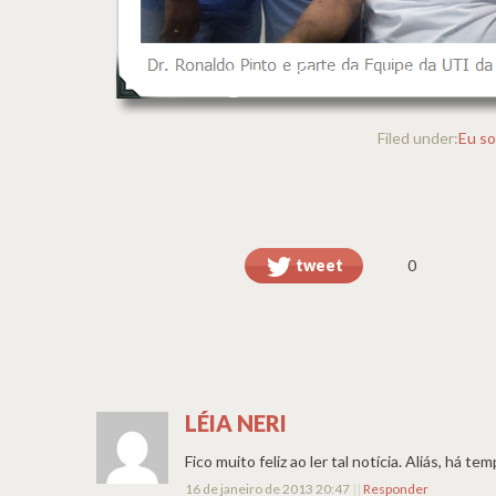
Filed under:
Eu so
tweet
0
LÉIA NERI
Fico muito feliz ao ler tal notícia. Aliás, há t
16 de janeiro de 2013 20:47
||
Responder