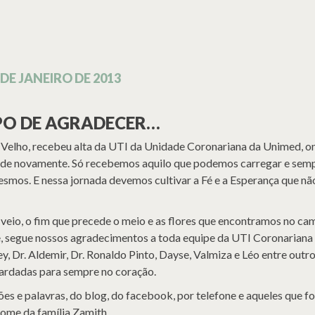
 DE JANEIRO DE 2013
PO DE AGRADECER…
aú Velho, recebeu alta da UTI da Unidade Coronariana da Unimed, o
aúde novamente. Só recebemos aquilo que podemos carregar e sem
esmos. E nessa jornada devemos cultivar a Fé e a Esperança que n
já veio, o fim que precede o meio e as flores que encontramos no ca
e, segue nossos agradecimentos a toda equipe da UTI Coronariana
 Dr. Aldemir, Dr. Ronaldo Pinto, Dayse, Valmiza e Léo entre outr
ardadas para sempre no coração.
es e palavras, do blog, do facebook, por telefone e aqueles que f
nome da família Zamith.