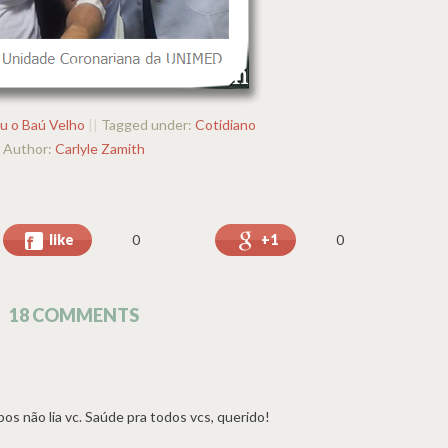
u o Baú Velho
||
Tagged under:
Cotidiano
Author:
Carlyle Zamith
like
+1
0
0
18 COMMENTS
empos não lia vc. Saúde pra todos vcs, querido!