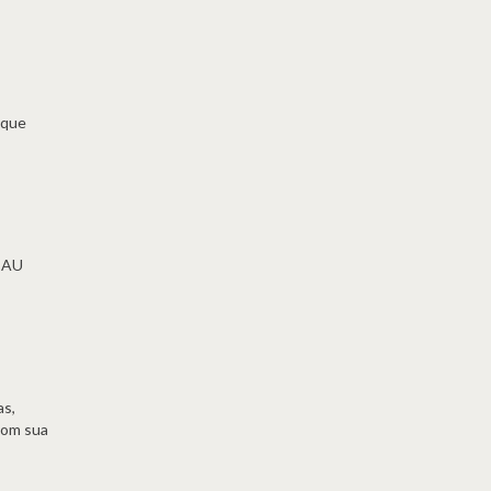
 que
 BAU
as,
com sua