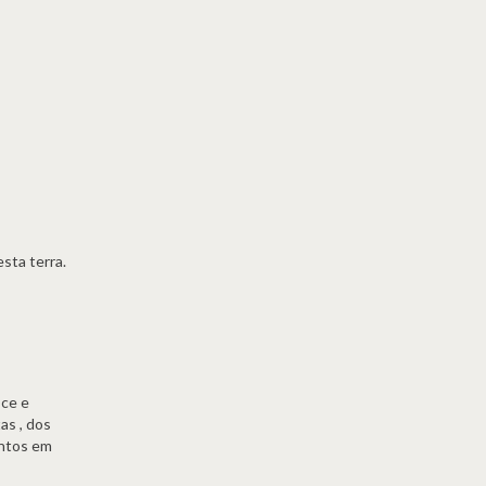
sta terra.
oce e
as , dos
entos em