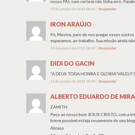
nosso PAI, com certeza não tinha erro. Parabe
19 de janeiro de 2013 08:06
||
Responder
IRON ARAÚJO
Pô, Mestre, pare de nos pregar esses sustos. 
esperamos, ao trabalho. Sua missão ainda nã
19 de janeiro de 2013 18:39
||
Responder
DIDI DO GACIN
“A DEUS TODA HONRA E GLORIA”VALEU!!!
21 de janeiro de 2013 18:40
||
Responder
ALBERTO EDUARDO DE MIR
ZAMITH
Peço ao nosso bom JESUS CRISTO, com a in
breve possível esteja novamente do seu blog
Abraço