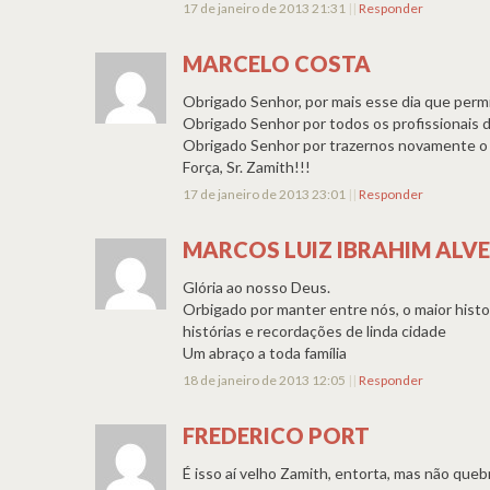
17 de janeiro de 2013 21:31
||
Responder
MARCELO COSTA
Obrigado Senhor, por mais esse dia que perm
Obrigado Senhor por todos os profissionais 
Obrigado Senhor por trazernos novamente o g
Força, Sr. Zamith!!!
17 de janeiro de 2013 23:01
||
Responder
MARCOS LUIZ IBRAHIM ALV
Glória ao nosso Deus.
Orbigado por manter entre nós, o maior his
histórias e recordações de linda cidade
Um abraço a toda família
18 de janeiro de 2013 12:05
||
Responder
FREDERICO PORT
É isso aí velho Zamith, entorta, mas não que