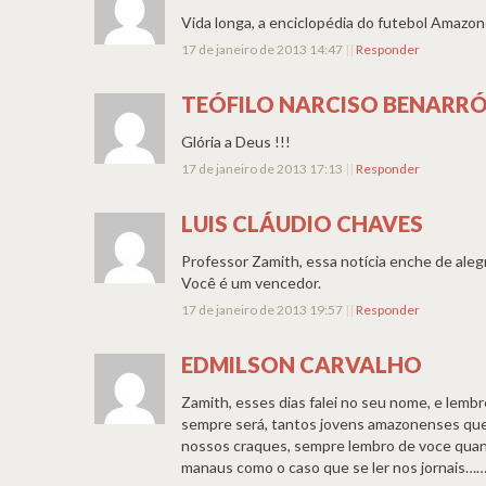
Vida longa, a enciclopédia do futebol Amazo
17 de janeiro de 2013 14:47
||
Responder
TEÓFILO NARCISO BENARRÓ
Glória a Deus !!!
17 de janeiro de 2013 17:13
||
Responder
LUIS CLÁUDIO CHAVES
Professor Zamith, essa notícia enche de aleg
Você é um vencedor.
17 de janeiro de 2013 19:57
||
Responder
EDMILSON CARVALHO
Zamith, esses dias falei no seu nome, e lemb
sempre será, tantos jovens amazonenses que 
nossos craques, sempre lembro de voce quan
manaus como o caso que se ler nos jornais…