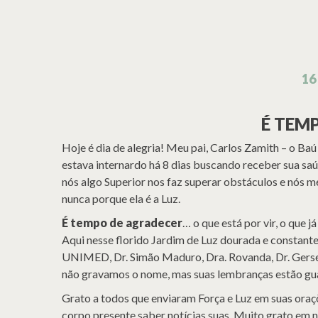
16
É TEM
Hoje é dia de alegria! Meu pai, Carlos Zamith – o B
estava internardo há 8 dias buscando receber sua s
nós algo Superior nos faz superar obstáculos e nós m
nunca porque ela é a Luz.
É tempo de agradecer
… o que está por vir, o que 
Aqui nesse florido Jardim de Luz dourada e constant
UNIMED, Dr. Simão Maduro, Dra. Rovanda, Dr. Gersey,
não gravamos o nome, mas suas lembranças estão gu
Grato a todos que enviaram Força e Luz em suas oraçõ
corpo presente saber notícias suas. Muito grato em 