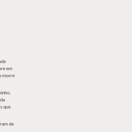
nde
pre em
ão morre
minho.
 da
os que
oram de