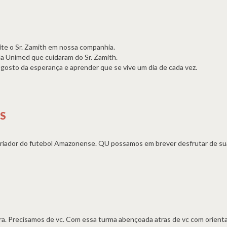
ite o Sr. Zamith em nossa companhia.
da Unimed que cuidaram do Sr. Zamith.
osto da esperança e aprender que se vive um dia de cada vez.
ES
toriador do futebol Amazonense. QU possamos em brever desfrutar de su
bra. Precisamos de vc. Com essa turma abençoada atras de vc com orient