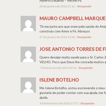
Alberto Eduardo – Recife/PE
26 de janeiro de 2013 21:12
||
Responder
MAURO CAMPBELL MARQUE
Tb me junto aos que oram pela saúde do Amigo
construiu com Amor e Fé. Abraços
27 de janeiro de 2013 10:36
||
Responder
JOSE ANTONIO TORRES DE F
Quero desejar muita saude para o Sr. Carlos
VELHO. Peco que Deus lhe conceda muitos ano
7 de fevereiro de 2013 20:16
||
Responder
ISLENE BOTELHO
Me Islene Botelho, estou escrevendo o meu s
gostaria de poder contar com sua ajuda, me 
ajuda.
19 de fevereiro de 2013 17:37
||
Responder