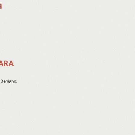
H
PARA
 Benigno,