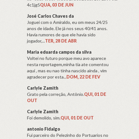
4c1jg5
QUA, 03 DE JUN
José Carlos Chaves da
Joguei com o Amiraldo, eu om meus 24/25
anos de idade. Ele já nos seus 40/41 anos.
Havia rumores de que ele havia sido
jogador,...
TER, 28 DE ABR
Maria eduarda campos da silva
Voltei no futuro porque meu avo aparece
nesta reportagem,minha tia ate comentou
aqui , mas eu nao tinha nascido ainda , vim
agradecer por esta...
DOM, 22 DE FEV
Carlyle Zamith
Grato pela correção, Antônio.
QUI, 01 DE
OUT
Carlyle Zamith
Foi demolido, sim.
QUI, 01 DE OUT
antonio Fidalgo
Fui parceiro do Pelezinho do Portuarios no