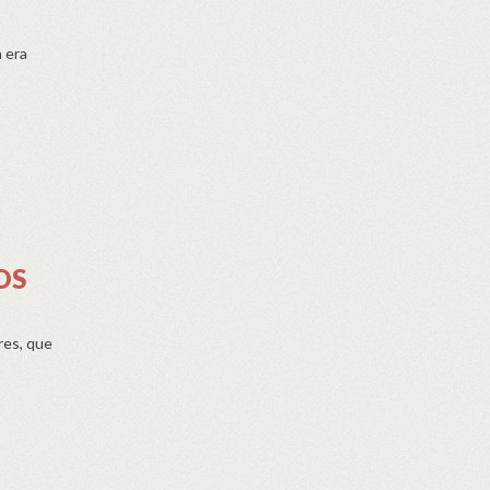
 era
OS
res, que