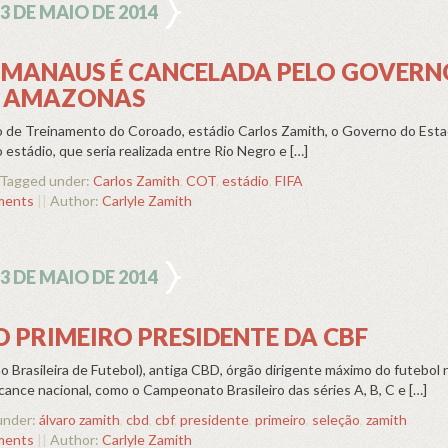
3 DE MAIO DE 2014
 MANAUS É CANCELADA PELO GOVERN
AMAZONAS
o de Treinamento do Coroado, estádio Carlos Zamith, o Governo do Est
estádio, que seria realizada entre Rio Negro e […]
Tagged under:
Carlos Zamith
,
COT
,
estádio
,
FIFA
ments
||
Author:
Carlyle Zamith
3 DE MAIO DE 2014
 PRIMEIRO PRESIDENTE DA CBF
 Brasileira de Futebol), antiga CBD, órgão dirigente máximo do futebol n
ance nacional, como o Campeonato Brasileiro das séries A, B, C e […]
under:
álvaro zamith
,
cbd
,
cbf
,
presidente
,
primeiro
,
seleção
,
zamith
ments
||
Author:
Carlyle Zamith