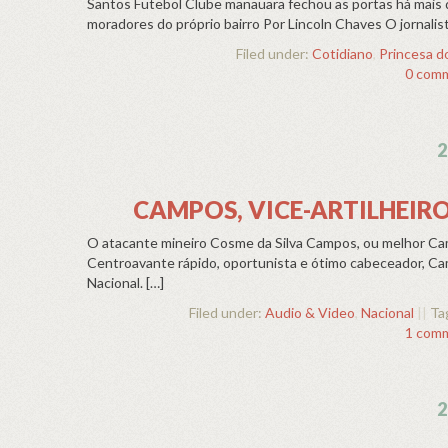
Santos Futebol Clube manauara fechou as portas há mais
moradores do próprio bairro Por Lincoln Chaves O jornalis
Filed under:
Cotidiano
,
Princesa d
0 com
2
CAMPOS, VICE-ARTILHEIR
O atacante mineiro Cosme da Silva Campos, ou melhor C
Centroavante rápido, oportunista e ótimo cabeceador, Ca
Nacional. […]
Filed under:
Audio & Video
,
Nacional
||
Ta
1 com
2