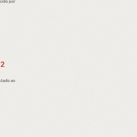
cido por
72
stado ao