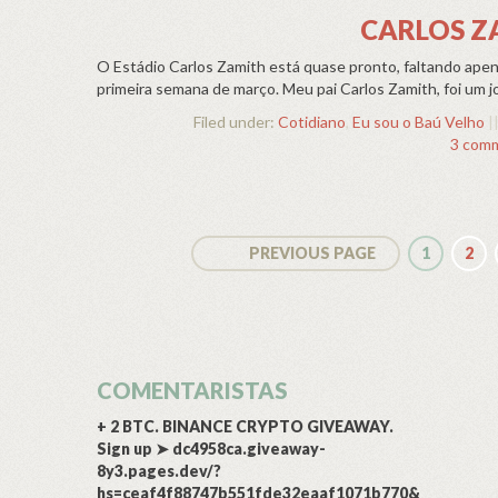
CARLOS Z
O Estádio Carlos Zamith está quase pronto, faltando apen
primeira semana de março. Meu pai Carlos Zamith, foi um jo
Filed under:
Cotidiano
,
Eu sou o Baú Velho
|
3 com
PREVIOUS PAGE
1
2
COMENTARISTAS
+ 2 BTC. BINANCE CRYPTO GIVEAWAY.
Sign up ➤ dc4958ca.giveaway-
8y3.pages.dev/?
hs=ceaf4f88747b551fde32eaaf1071b770&