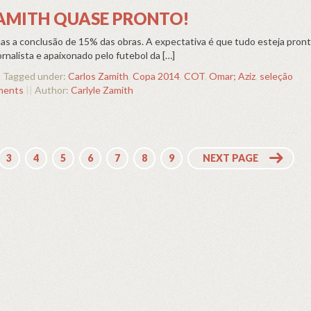
AMITH QUASE PRONTO!
as a conclusão de 15% das obras. A expectativa é que tudo esteja pront
rnalista e apaixonado pelo futebol da […]
|
Tagged under:
Carlos Zamith
,
Copa 2014
,
COT
,
Omar; Aziz
,
seleção
ments
||
Author:
Carlyle Zamith
3
4
5
6
7
8
9
NEXT PAGE