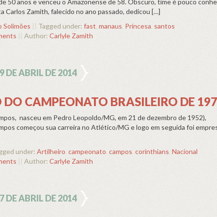
 de 50 anos e venceu o Amazonense de 58. Obscuro, time é pouco conhe
ta Carlos Zamith, falecido no ano passado, dedicou […]
o Solimões
||
Tagged under:
fast
,
manaus
,
Princesa
,
santos
ments
||
Author:
Carlyle Zamith
9 DE ABRIL DE 2014
O DO CAMPEONATO BRASILEIRO DE 19
ampos, nasceu em Pedro Leopoldo/MG, em 21 de dezembro de 1952),
mpos começou sua carreira no Atlético/MG e logo em seguida foi empre
gged under:
Artilheiro
,
campeonato
,
campos
,
corinthians
,
Nacional
ments
||
Author:
Carlyle Zamith
7 DE ABRIL DE 2014