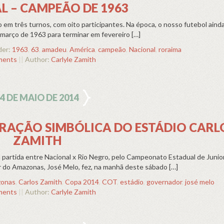
L – CAMPEÃO DE 1963
em três turnos, com oito participantes. Na época, o nosso futebol ainda
arço de 1963 para terminar em fevereiro […]
der:
1963
,
63
,
amadeu
,
América
,
campeão
,
Nacional
,
roraima
ments
||
Author:
Carlyle Zamith
4 DE MAIO DE 2014
RAÇÃO SIMBÓLICA DO ESTÁDIO CARL
ZAMITH
a partida entre Nacional x Rio Negro, pelo Campeonato Estadual de Junio
 do Amazonas, José Melo, fez, na manhã deste sábado […]
onas
,
Carlos Zamith
,
Copa 2014
,
COT
,
estádio
,
governador
,
josé melo
ments
||
Author:
Carlyle Zamith