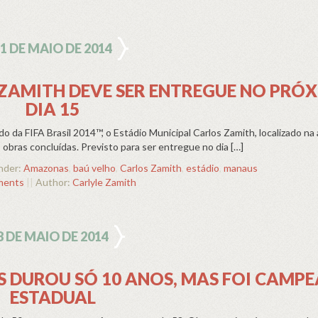
1 DE MAIO DE 2014
 ZAMITH DEVE SER ENTREGUE NO PRÓ
DIA 15
da FIFA Brasil 2014™, o Estádio Municipal Carlos Zamith, localizado na
obras concluídas. Previsto para ser entregue no dia […]
nder:
Amazonas
,
baú velho
,
Carlos Zamith
,
estádio
,
manaus
ments
||
Author:
Carlyle Zamith
8 DE MAIO DE 2014
 DUROU SÓ 10 ANOS, MAS FOI CAMP
ESTADUAL