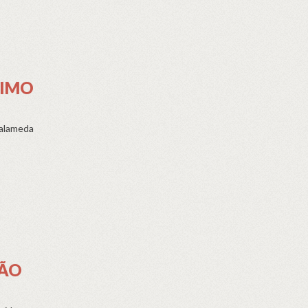
XIMO
 alameda
EÃO