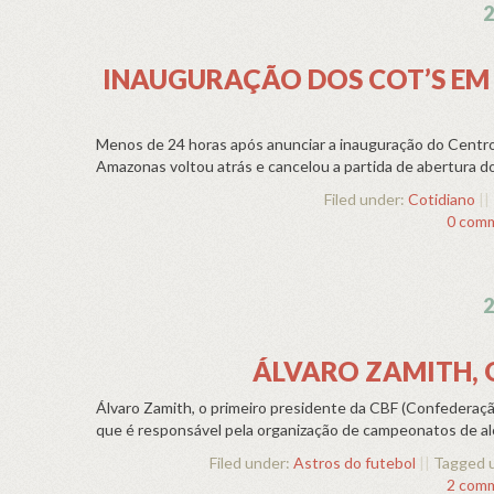
2
INAUGURAÇÃO DOS COT’S EM
Menos de 24 horas após anunciar a inauguração do Centr
Amazonas voltou atrás e cancelou a partida de abertura do 
Filed under:
Cotidiano
||
0 com
2
ÁLVARO ZAMITH, O
Álvaro Zamith, o primeiro presidente da CBF (Confederação
que é responsável pela organização de campeonatos de alc
Filed under:
Astros do futebol
||
Tagged 
2 com