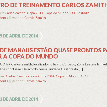
NTRO DE TREINAMENTO CARLOS ZAMIT
er:
Carlos Zamith
,
Copa 2014
,
Copa do Mundo
,
COT
,
estádio
ments
||
Author:
Carlyle Zamith
5 DE ABRIL DE 2014
 DE MANAUS ESTÃO QUASE PRONTOS 
R A COPA DO MUNDO
OTs), Carlos Zamith, localizado no bairro Coroado, Zona Leste e Ismael
nal de conclusão. De acordo com a Unidade Gestora do […]
der:
Carlos Zamith
,
colina
,
Copa 2014
,
Copa do Mundo
,
COT
ments
||
Author:
Carlyle Zamith
3 DE ABRIL DE 2014