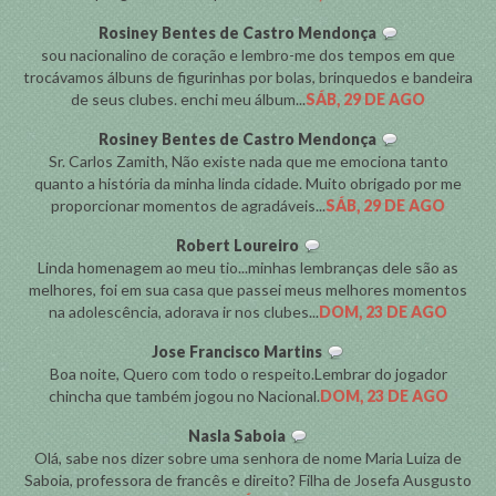
Rosiney Bentes de Castro Mendonça
sou nacionalino de coração e lembro-me dos tempos em que
trocávamos álbuns de figurinhas por bolas, brinquedos e bandeira
de seus clubes. enchi meu álbum...
SÁB, 29 DE AGO
Rosiney Bentes de Castro Mendonça
Sr. Carlos Zamith, Não existe nada que me emociona tanto
quanto a história da minha linda cidade. Muito obrigado por me
proporcionar momentos de agradáveis...
SÁB, 29 DE AGO
Robert Loureiro
Linda homenagem ao meu tio...minhas lembranças dele são as
melhores, foi em sua casa que passei meus melhores momentos
na adolescência, adorava ir nos clubes...
DOM, 23 DE AGO
Jose Francisco Martins
Boa noite, Quero com todo o respeito.Lembrar do jogador
chincha que também jogou no Nacional.
DOM, 23 DE AGO
Nasla Saboia
Olá, sabe nos dizer sobre uma senhora de nome Maria Luiza de
Saboia, professora de francês e direito? Filha de Josefa Ausgusto