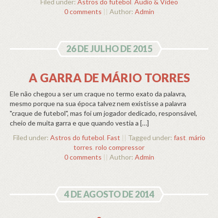
Filed under:
Astros do futebol
,
Audio & Video
0 comments
||
Author:
Admin
26 DE JULHO DE 2015
A GARRA DE MÁRIO TORRES
Ele não chegou a ser um craque no termo exato da palavra,
mesmo porque na sua época talvez nem existisse a palavra
"craque de futebol", mas foi um jogador dedicado, responsável,
cheio de muita garra e que quando vestia a […]
Filed under:
Astros do futebol
,
Fast
||
Tagged under:
fast
,
mário
torres
,
rolo compressor
0 comments
||
Author:
Admin
4 DE AGOSTO DE 2014