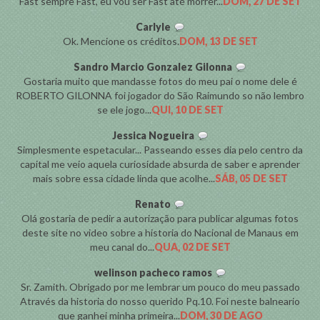
Fast sempre Fast, eu vou ser Fast até morrer...
DOM, 27 DE SET
Carlyle
Ok. Mencione os créditos.
DOM, 13 DE SET
Sandro Marcio Gonzalez Gilonna
Gostaria muito que mandasse fotos do meu pai o nome dele é
ROBERTO GILONNA foi jogador do São Raimundo so não lembro
se ele jogo...
QUI, 10 DE SET
Jessica Nogueira
Simplesmente espetacular... Passeando esses dia pelo centro da
capital me veio aquela curiosidade absurda de saber e aprender
mais sobre essa cidade linda que acolhe...
SÁB, 05 DE SET
Renato
Olá gostaria de pedir a autorização para publicar algumas fotos
deste site no video sobre a historia do Nacional de Manaus em
meu canal do...
QUA, 02 DE SET
welinson pacheco ramos
Sr. Zamith. Obrigado por me lembrar um pouco do meu passado
Através da historia do nosso querido Pq.10. Foi neste balneario
que ganhei minha primeira...
DOM, 30 DE AGO