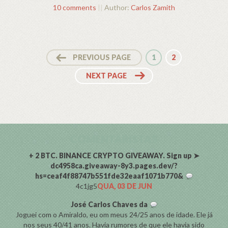
10 comments
||
Author:
Carlos Zamith
PREVIOUS PAGE
1
2
NEXT PAGE
COMENTARISTAS
+ 2 BTC. BINANCE CRYPTO GIVEAWAY. Sign up ➤
dc4958ca.giveaway-8y3.pages.dev/?
hs=ceaf4f88747b551fde32eaaf1071b770&
4c1jg5
QUA, 03 DE JUN
José Carlos Chaves da
Joguei com o Amiraldo, eu om meus 24/25 anos de idade. Ele já
nos seus 40/41 anos. Havia rumores de que ele havia sido