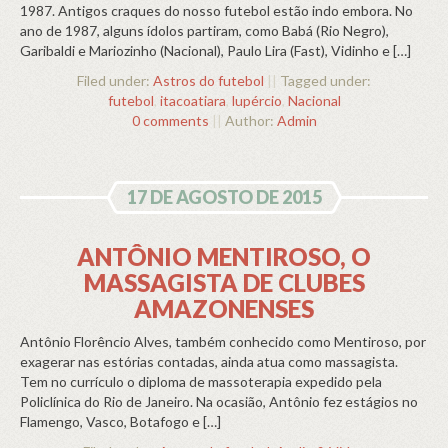
1987. Antigos craques do nosso futebol estão indo embora. No
ano de 1987, alguns ídolos partiram, como Babá (Rio Negro),
Garibaldi e Mariozinho (Nacional), Paulo Lira (Fast), Vidinho e […]
Filed under:
Astros do futebol
||
Tagged under:
futebol
,
itacoatiara
,
lupércio
,
Nacional
0 comments
||
Author:
Admin
17 DE AGOSTO DE 2015
ANTÔNIO MENTIROSO, O
MASSAGISTA DE CLUBES
AMAZONENSES
Antônio Florêncio Alves, também conhecido como Mentiroso, por
exagerar nas estórias contadas, ainda atua como massagista.
Tem no currículo o diploma de massoterapia expedido pela
Policlínica do Rio de Janeiro. Na ocasião, Antônio fez estágios no
Flamengo, Vasco, Botafogo e […]