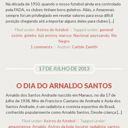
Na década de 1950, quando o nosso futebol ainda era controlado
pela FADA, os clubes tinham bons goleiros. Aliás, o Amazonas
sempre foi um privilegiado em revelar valores para essa difícil
posição chegando até a importar alguns deles para clubes […]
Filed under:
Astros do futebol
||
Tagged under:
general
osório
,
goleiro
,
luiz antony
,
marcus
,
Nacional
,
payssandu
,
Rio
Negro
1 comments
||
Author:
Carlyle Zamith
17 DE JULHO DE 2013
O DIA DO ARNALDO SANTOS
Arnaldo dos Santos Andrade nascido em Manaus, no dia 17 de
julho de 1938, filho de Francisco Caetano de Andrade e Ayda dos
Santos Andrade, é um radialista e cronista esportivo do Brasil,
conhecido popularmente como Arnaldo Santos. Desde criança […]
Filed under:
Astros do futebol
||
Tagged under:
amazonense
,
Arnaldo
,
Astros da bola
,
locutor
,
radialista
,
santos