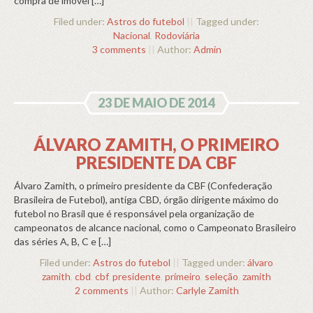
compra de imóvel […]
Filed under:
Astros do futebol
||
Tagged under:
Nacional
,
Rodoviária
3 comments
||
Author:
Admin
23 DE MAIO DE 2014
ÁLVARO ZAMITH, O PRIMEIRO
PRESIDENTE DA CBF
Álvaro Zamith, o primeiro presidente da CBF (Confederação
Brasileira de Futebol), antiga CBD, órgão dirigente máximo do
futebol no Brasil que é responsável pela organização de
campeonatos de alcance nacional, como o Campeonato Brasileiro
das séries A, B, C e […]
Filed under:
Astros do futebol
||
Tagged under:
álvaro
zamith
,
cbd
,
cbf
,
presidente
,
primeiro
,
seleção
,
zamith
2 comments
||
Author:
Carlyle Zamith