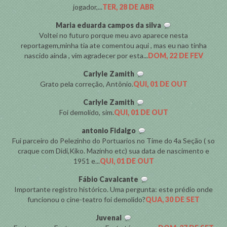
jogador,...
TER, 28 DE ABR
Maria eduarda campos da silva
Voltei no futuro porque meu avo aparece nesta
reportagem,minha tia ate comentou aqui , mas eu nao tinha
nascido ainda , vim agradecer por esta...
DOM, 22 DE FEV
Carlyle Zamith
Grato pela correção, Antônio.
QUI, 01 DE OUT
Carlyle Zamith
Foi demolido, sim.
QUI, 01 DE OUT
antonio Fidalgo
Fui parceiro do Pelezinho do Portuarios no Time do 4a Seção ( so
craque com Didi,Kiko. Mazinho etc) sua data de nascimento e
1951 e...
QUI, 01 DE OUT
Fábio Cavalcante
Importante registro histórico. Uma pergunta: este prédio onde
funcionou o cine-teatro foi demolido?
QUA, 30 DE SET
Juvenal