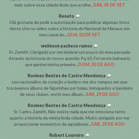
mais sobre essa cidade linda que acolhe...
SÁB, 05 DE SET
Renato
Olá gostaria de pedir a autorização para publicar algumas fotos
deste site no video sobre a historia do Nacional de Manaus em
meu canal do...
QUA, 02 DE SET
welinson pacheco ramos
Sr. Zamith. Obrigado por me lembrar um pouco do meu passado
Através da historia do nosso querido Pq.10. Foi neste balneario
que ganhei minha primeira...
DOM, 30 DE AGO
Rosiney Bentes de Castro Mendonça
sou nacionalino de coração e lembro-me dos tempos em que
trocávamos álbuns de figurinhas por bolas, brinquedos e bandeira
de seus clubes. enchi meu álbum...
SÁB, 29 DE AGO
Rosiney Bentes de Castro Mendonça
Sr. Carlos Zamith, Não existe nada que me emociona tanto
quanto a história da minha linda cidade. Muito obrigado por me
proporcionar momentos de agradáveis...
SÁB, 29 DE AGO
Robert Loureiro