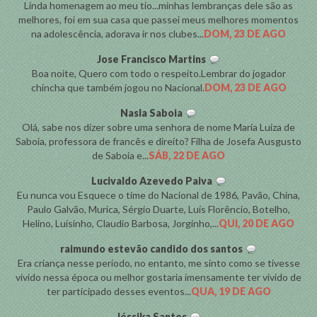
Linda homenagem ao meu tio...minhas lembranças dele são as
melhores, foi em sua casa que passei meus melhores momentos
na adolescência, adorava ir nos clubes...
DOM, 23 DE AGO
Jose Francisco Martins
Boa noite, Quero com todo o respeito.Lembrar do jogador
chincha que também jogou no Nacional.
DOM, 23 DE AGO
Nasla Saboia
Olá, sabe nos dizer sobre uma senhora de nome Maria Luiza de
Saboia, professora de francês e direito? Filha de Josefa Ausgusto
de Saboia e...
SÁB, 22 DE AGO
Lucivaldo Azevedo Paiva
Eu nunca vou Esquece o time do Nacional de 1986, Pavão, China,
Paulo Galvão, Murica, Sérgio Duarte, Luís Florêncio, Botelho,
Helino, Luísinho, Claudio Barbosa, Jorginho,...
QUI, 20 DE AGO
raimundo estevão candido dos santos
Era criança nesse período, no entanto, me sinto como se tivesse
vivido nessa época ou melhor gostaria imensamente ter vivido de
ter participado desses eventos...
QUA, 19 DE AGO
Jéssika Santos