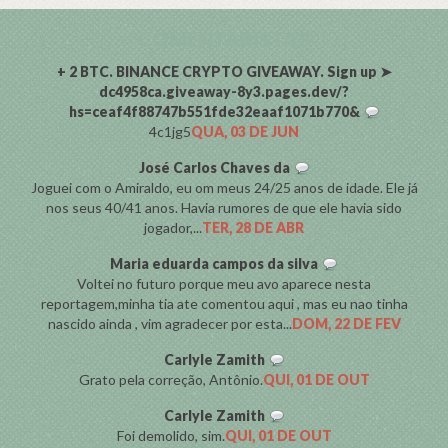
COMENTARISTAS
+ 2 BTC. BINANCE CRYPTO GIVEAWAY. Sign up ➤
dc4958ca.giveaway-8y3.pages.dev/?
hs=ceaf4f88747b551fde32eaaf1071b770&
4c1jg5
QUA, 03 DE JUN
José Carlos Chaves da
Joguei com o Amiraldo, eu om meus 24/25 anos de idade. Ele já
nos seus 40/41 anos. Havia rumores de que ele havia sido
jogador,...
TER, 28 DE ABR
Maria eduarda campos da silva
Voltei no futuro porque meu avo aparece nesta
reportagem,minha tia ate comentou aqui , mas eu nao tinha
nascido ainda , vim agradecer por esta...
DOM, 22 DE FEV
Carlyle Zamith
Grato pela correção, Antônio.
QUI, 01 DE OUT
Carlyle Zamith
Foi demolido, sim.
QUI, 01 DE OUT