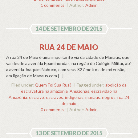
1 comments
||
Author:
Admin
14 DE SETEMBRO DE 2015
RUA 24 DE MAIO
A rua 24 de Maio é uma importante via da cidade de Manaus, que
vai desde a avenida Epaminondas, na região do Colégio Militar, até
a avenida Joaquim Nabuco, com seus 827 metros de extensão,
em ligação de Manaus com […]
Filed under:
Quem Foi Sua Rua?
||
Tagged under:
abolição da
escravatura na amazônia
,
Amazonas
,
escravidão na
Amazônia
,
escravo
,
escravos
,
indígenas
,
manaus
,
negros
,
rua 24
de maio
0 comments
||
Author:
Admin
13 DE SETEMBRO DE 2015