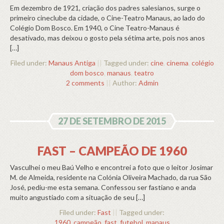
Em dezembro de 1921, criação dos padres salesianos, surge o
primeiro cineclube da cidade, o Cine-Teatro Manaus, ao lado do
Colégio Dom Bosco. Em 1940, o Cine Teatro-Manaus é
desativado, mas deixou o gosto pela sétima arte, pois nos anos
[…]
Filed under:
Manaus Antiga
||
Tagged under:
cine
,
cinema
,
colégio
dom bosco
,
manaus
,
teatro
2 comments
||
Author:
Admin
27 DE SETEMBRO DE 2015
FAST – CAMPEÃO DE 1960
Vasculhei o meu Baú Velho e encontrei a foto que o leitor Josimar
M. de Almeida, residente na Colónia Oliveira Machado, da rua São
José, pediu-me esta semana. Confessou ser fastiano e anda
muito angustiado com a situação de seu […]
Filed under:
Fast
||
Tagged under:
1960
,
campeão
,
fast
,
futebol
,
manaus