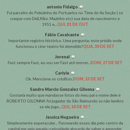
antonio Fidalgo
Fui parceiro do Pelezinho do Portuarios no Time do 4a Seção ( so
craque com Didi,Kiko. Mazinho etc) sua data de nascimento e
1951 e...
QUI, 01 DE OUT
Fábio Cavalcante
Importante registro histórico. Uma pergunta: este prédio onde
funcionou o cine-teatro foi demolido?
QUA, 30 DE SET
Juvenal
Fast sempre Fast, eu vou ser Fast até morrer...
DOM, 27 DE SET
Carlyle
Ok. Mencione os créditos.
DOM, 13 DE SET
Sandro Marcio Gonzalez Gilonna
Gostaria muito que mandasse fotos do meu pai o nome dele é
ROBERTO GILONNA foi jogador do São Raimundo so não lembro
se ele jogo...
QUI, 10 DE SET
Jessica Nogueira
Simplesmente espetacular... Passeando esses dia pelo centro da
capital me veio aquela curiosidade absurda de saber e aprender