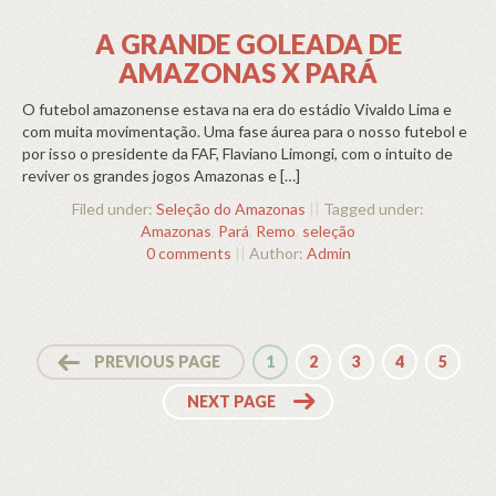
A GRANDE GOLEADA DE
AMAZONAS X PARÁ
O futebol amazonense estava na era do estádio Vivaldo Lima e
com muita movimentação. Uma fase áurea para o nosso futebol e
por isso o presidente da FAF, Flaviano Limongi, com o intuito de
reviver os grandes jogos Amazonas e […]
Filed under:
Seleção do Amazonas
||
Tagged under:
Amazonas
,
Pará
,
Remo
,
seleção
0 comments
||
Author:
Admin
PREVIOUS PAGE
1
2
3
4
5
NEXT PAGE