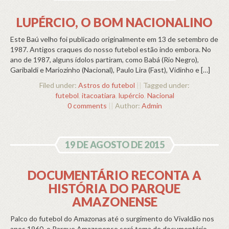
LUPÉRCIO, O BOM NACIONALINO
Este Baú velho foi publicado originalmente em 13 de setembro de
1987. Antigos craques do nosso futebol estão indo embora. No
ano de 1987, alguns ídolos partiram, como Babá (Rio Negro),
Garibaldi e Mariozinho (Nacional), Paulo Lira (Fast), Vidinho e […]
Filed under:
Astros do futebol
||
Tagged under:
futebol
,
itacoatiara
,
lupércio
,
Nacional
0 comments
||
Author:
Admin
19 DE AGOSTO DE 2015
DOCUMENTÁRIO RECONTA A
HISTÓRIA DO PARQUE
AMAZONENSE
Palco do futebol do Amazonas até o surgimento do Vivaldão nos
anos 1960, o Parque Amazonense será tema de documentário.