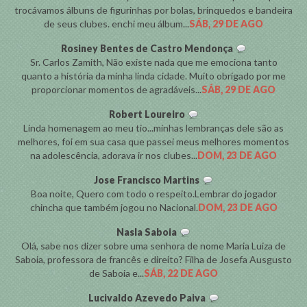
trocávamos álbuns de figurinhas por bolas, brinquedos e bandeira
de seus clubes. enchi meu álbum...
SÁB, 29 DE AGO
Rosiney Bentes de Castro Mendonça
Sr. Carlos Zamith, Não existe nada que me emociona tanto
quanto a história da minha linda cidade. Muito obrigado por me
proporcionar momentos de agradáveis...
SÁB, 29 DE AGO
Robert Loureiro
Linda homenagem ao meu tio...minhas lembranças dele são as
melhores, foi em sua casa que passei meus melhores momentos
na adolescência, adorava ir nos clubes...
DOM, 23 DE AGO
Jose Francisco Martins
Boa noite, Quero com todo o respeito.Lembrar do jogador
chincha que também jogou no Nacional.
DOM, 23 DE AGO
Nasla Saboia
Olá, sabe nos dizer sobre uma senhora de nome Maria Luiza de
Saboia, professora de francês e direito? Filha de Josefa Ausgusto
de Saboia e...
SÁB, 22 DE AGO
Lucivaldo Azevedo Paiva