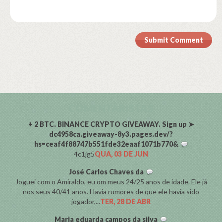
Submit Comment
COMENTARISTAS
+ 2 BTC. BINANCE CRYPTO GIVEAWAY. Sign up ➤
dc4958ca.giveaway-8y3.pages.dev/?
hs=ceaf4f88747b551fde32eaaf1071b770&
4c1jg5
QUA, 03 DE JUN
José Carlos Chaves da
Joguei com o Amiraldo, eu om meus 24/25 anos de idade. Ele já
nos seus 40/41 anos. Havia rumores de que ele havia sido
jogador,...
TER, 28 DE ABR
Maria eduarda campos da silva