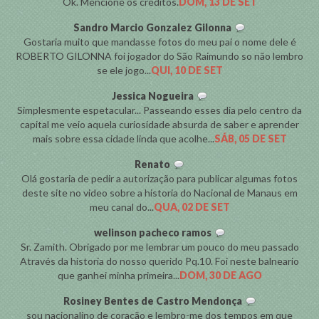
Ok. Mencione os créditos.
DOM, 13 DE SET
Sandro Marcio Gonzalez Gilonna
Gostaria muito que mandasse fotos do meu pai o nome dele é
ROBERTO GILONNA foi jogador do São Raimundo so não lembro
se ele jogo...
QUI, 10 DE SET
Jessica Nogueira
Simplesmente espetacular... Passeando esses dia pelo centro da
capital me veio aquela curiosidade absurda de saber e aprender
mais sobre essa cidade linda que acolhe...
SÁB, 05 DE SET
Renato
Olá gostaria de pedir a autorização para publicar algumas fotos
deste site no video sobre a historia do Nacional de Manaus em
meu canal do...
QUA, 02 DE SET
welinson pacheco ramos
Sr. Zamith. Obrigado por me lembrar um pouco do meu passado
Através da historia do nosso querido Pq.10. Foi neste balneario
que ganhei minha primeira...
DOM, 30 DE AGO
Rosiney Bentes de Castro Mendonça
sou nacionalino de coração e lembro-me dos tempos em que