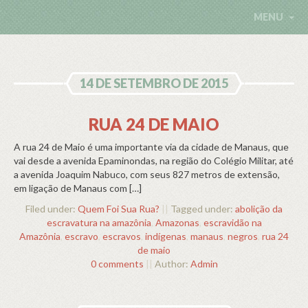
MENU
14 DE SETEMBRO DE 2015
RUA 24 DE MAIO
A rua 24 de Maio é uma importante via da cidade de Manaus, que
vai desde a avenida Epaminondas, na região do Colégio Militar, até
a avenida Joaquim Nabuco, com seus 827 metros de extensão,
em ligação de Manaus com […]
Filed under:
Quem Foi Sua Rua?
||
Tagged under:
abolição da
escravatura na amazônia
,
Amazonas
,
escravidão na
Amazônia
,
escravo
,
escravos
,
indígenas
,
manaus
,
negros
,
rua 24
de maio
0 comments
||
Author:
Admin