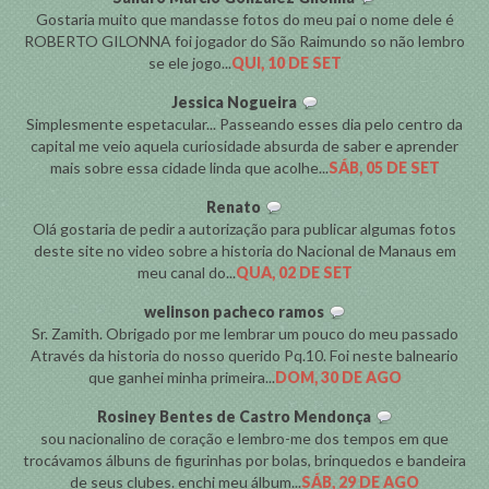
Gostaria muito que mandasse fotos do meu pai o nome dele é
ROBERTO GILONNA foi jogador do São Raimundo so não lembro
se ele jogo...
QUI, 10 DE SET
Jessica Nogueira
Simplesmente espetacular... Passeando esses dia pelo centro da
capital me veio aquela curiosidade absurda de saber e aprender
mais sobre essa cidade linda que acolhe...
SÁB, 05 DE SET
Renato
Olá gostaria de pedir a autorização para publicar algumas fotos
deste site no video sobre a historia do Nacional de Manaus em
meu canal do...
QUA, 02 DE SET
welinson pacheco ramos
Sr. Zamith. Obrigado por me lembrar um pouco do meu passado
Através da historia do nosso querido Pq.10. Foi neste balneario
que ganhei minha primeira...
DOM, 30 DE AGO
Rosiney Bentes de Castro Mendonça
sou nacionalino de coração e lembro-me dos tempos em que
trocávamos álbuns de figurinhas por bolas, brinquedos e bandeira
de seus clubes. enchi meu álbum...
SÁB, 29 DE AGO