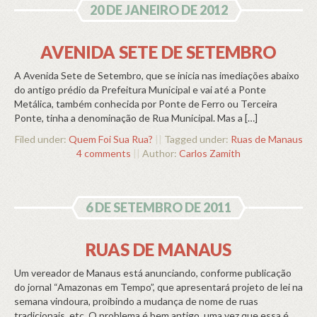
20 DE JANEIRO DE 2012
AVENIDA SETE DE SETEMBRO
A Avenida Sete de Setembro, que se inicia nas imediações abaixo
do antigo prédio da Prefeitura Municipal e vai até a Ponte
Metálica, também conhecida por Ponte de Ferro ou Terceira
Ponte, tinha a denominação de Rua Municipal. Mas a […]
Filed under:
Quem Foi Sua Rua?
||
Tagged under:
Ruas de Manaus
4 comments
||
Author:
Carlos Zamith
6 DE SETEMBRO DE 2011
RUAS DE MANAUS
Um vereador de Manaus está anunciando, conforme publicação
do jornal “Amazonas em Tempo”, que apresentará projeto de lei na
semana vindoura, proibindo a mudança de nome de ruas
tradicionais, etc. O problema é bem antigo, uma vez que essa é