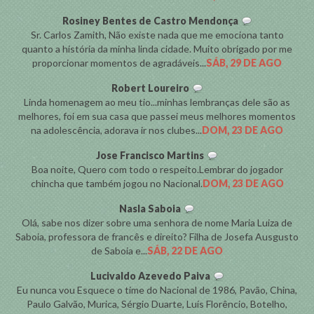
Rosiney Bentes de Castro Mendonça
Sr. Carlos Zamith, Não existe nada que me emociona tanto
quanto a história da minha linda cidade. Muito obrigado por me
proporcionar momentos de agradáveis...
SÁB, 29 DE AGO
Robert Loureiro
Linda homenagem ao meu tio...minhas lembranças dele são as
melhores, foi em sua casa que passei meus melhores momentos
na adolescência, adorava ir nos clubes...
DOM, 23 DE AGO
Jose Francisco Martins
Boa noite, Quero com todo o respeito.Lembrar do jogador
chincha que também jogou no Nacional.
DOM, 23 DE AGO
Nasla Saboia
Olá, sabe nos dizer sobre uma senhora de nome Maria Luiza de
Saboia, professora de francês e direito? Filha de Josefa Ausgusto
de Saboia e...
SÁB, 22 DE AGO
Lucivaldo Azevedo Paiva
Eu nunca vou Esquece o time do Nacional de 1986, Pavão, China,
Paulo Galvão, Murica, Sérgio Duarte, Luís Florêncio, Botelho,