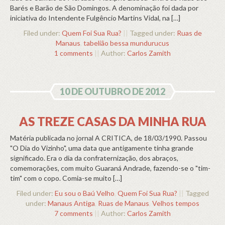
Barés e Barão de São Domingos. A denominação foi dada por
iniciativa do Intendente Fulgêncio Martins Vidal, na […]
Filed under:
Quem Foi Sua Rua?
||
Tagged under:
Ruas de
Manaus
,
tabelião bessa mundurucus
1 comments
||
Author:
Carlos Zamith
10 DE OUTUBRO DE 2012
AS TREZE CASAS DA MINHA RUA
Matéria publicada no jornal A CRITICA, de 18/03/1990. Passou
"O Dia do Vizinho", uma data que antigamente tinha grande
significado. Era o dia da confraternização, dos abraços,
comemorações, com muito Guaraná Andrade, fazendo-se o "tim-
tim" com o copo. Comia-se muito […]
Filed under:
Eu sou o Baú Velho
,
Quem Foi Sua Rua?
||
Tagged
under:
Manaus Antiga
,
Ruas de Manaus
,
Velhos tempos
7 comments
||
Author:
Carlos Zamith