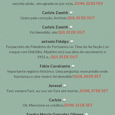
nascido ainda , vim agradecer por esta...
DOM, 22 DE FEV
Carlyle Zamith
Grato pela correção, Antônio.
QUI, 01 DE OUT
Carlyle Zamith
Foi demolido, sim.
QUI, 01 DE OUT
antonio Fidalgo
Fui parceiro do Pelezinho do Portuarios no Time do 4a Seção ( so
craque com Didi,Kiko. Mazinho etc) sua data de nascimento e
1951 e...
QUI, 01 DE OUT
Fábio Cavalcante
Importante registro histórico. Uma pergunta: este prédio onde
funcionou o cine-teatro foi demolido?
QUA, 30 DE SET
Juvenal
Fast sempre Fast, eu vou ser Fast até morrer...
DOM, 27 DE SET
Carlyle
Ok. Mencione os créditos.
DOM, 13 DE SET
Sandro Marcio Gonzalez Gilonna