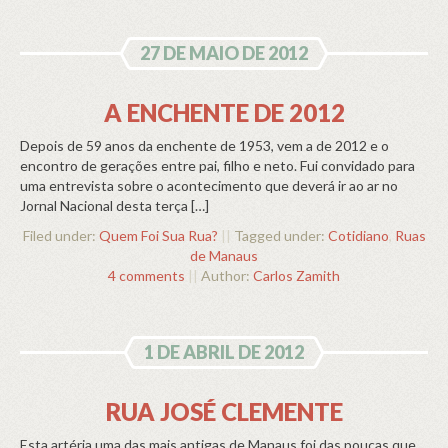
27 DE MAIO DE 2012
A ENCHENTE DE 2012
‎Depois de 59 anos da enchente de 1953, vem a de 2012 e o
encontro de gerações entre pai, filho e neto. Fui convidado para
uma entrevista sobre o acontecimento que deverá ir ao ar no
Jornal Nacional desta terça […]
Filed under:
Quem Foi Sua Rua?
||
Tagged under:
Cotidiano
,
Ruas
de Manaus
4 comments
||
Author:
Carlos Zamith
1 DE ABRIL DE 2012
RUA JOSÉ CLEMENTE
Esta artéria uma das mais antigas de Manaus foi das poucas que