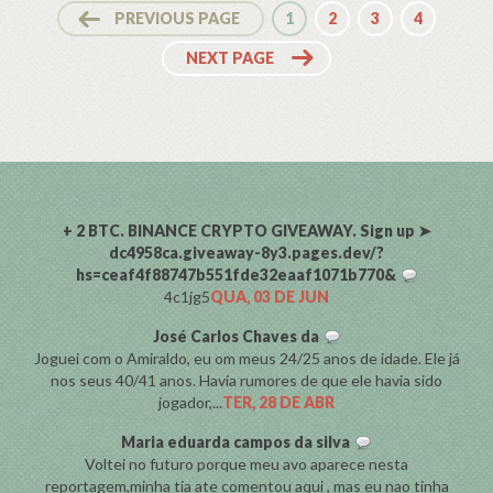
PREVIOUS PAGE
1
2
3
4
NEXT PAGE
COMENTARISTAS
+ 2 BTC. BINANCE CRYPTO GIVEAWAY. Sign up ➤
dc4958ca.giveaway-8y3.pages.dev/?
hs=ceaf4f88747b551fde32eaaf1071b770&
4c1jg5
QUA, 03 DE JUN
José Carlos Chaves da
Joguei com o Amiraldo, eu om meus 24/25 anos de idade. Ele já
nos seus 40/41 anos. Havia rumores de que ele havia sido
jogador,...
TER, 28 DE ABR
Maria eduarda campos da silva
Voltei no futuro porque meu avo aparece nesta
reportagem,minha tia ate comentou aqui , mas eu nao tinha