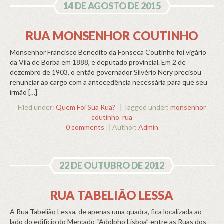
14 DE AGOSTO DE 2015
RUA MONSENHOR COUTINHO
Monsenhor Francisco Benedito da Fonseca Coutinho foi vigário
da Vila de Borba em 1888, e deputado provincial. Em 2 de
dezembro de 1903, o então governador Silvério Nery precisou
renunciar ao cargo com a antecedência necessária para que seu
irmão […]
Filed under:
Quem Foi Sua Rua?
||
Tagged under:
monsenhor
coutinho
,
rua
0 comments
||
Author:
Admin
22 DE OUTUBRO DE 2012
RUA TABELIÃO LESSA
A Rua Tabelião Lessa, de apenas uma quadra, fica localizada ao
lado do edifício do Mercado “Adolpho Lisboa” entre as Ruas dos