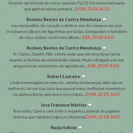
Através da historia do nosso querido Pq.10. Foi neste balneario
que ganhei minha primeira...
DOM, 30 DE AGO
Rosiney Bentes de Castro Mendonça
sou nacionalino de coração e lembro-me dos tempos em que
trocávamos álbuns de figurinhas por bolas, brinquedos e bandeira
de seus clubes. enchi meu álbum...
SÁB, 29 DE AGO
Rosiney Bentes de Castro Mendonça
Sr. Carlos Zamith, Não existe nada que me emociona tanto
quanto a história da minha linda cidade. Muito obrigado por me
proporcionar momentos de agradáveis...
SÁB, 29 DE AGO
Robert Loureiro
Linda homenagem ao meu tio...minhas lembranças dele são as
melhores, foi em sua casa que passei meus melhores momentos
na adolescência, adorava ir nos clubes...
DOM, 23 DE AGO
Jose Francisco Martins
Boa noite, Quero com todo o respeito.Lembrar do jogador
chincha que também jogou no Nacional.
DOM, 23 DE AGO
Nasla Saboia