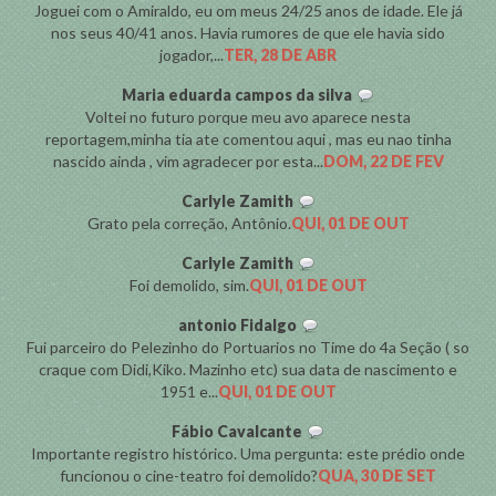
Joguei com o Amiraldo, eu om meus 24/25 anos de idade. Ele já
nos seus 40/41 anos. Havia rumores de que ele havia sido
jogador,...
TER, 28 DE ABR
Maria eduarda campos da silva
Voltei no futuro porque meu avo aparece nesta
reportagem,minha tia ate comentou aqui , mas eu nao tinha
nascido ainda , vim agradecer por esta...
DOM, 22 DE FEV
Carlyle Zamith
Grato pela correção, Antônio.
QUI, 01 DE OUT
Carlyle Zamith
Foi demolido, sim.
QUI, 01 DE OUT
antonio Fidalgo
Fui parceiro do Pelezinho do Portuarios no Time do 4a Seção ( so
craque com Didi,Kiko. Mazinho etc) sua data de nascimento e
1951 e...
QUI, 01 DE OUT
Fábio Cavalcante
Importante registro histórico. Uma pergunta: este prédio onde
funcionou o cine-teatro foi demolido?
QUA, 30 DE SET