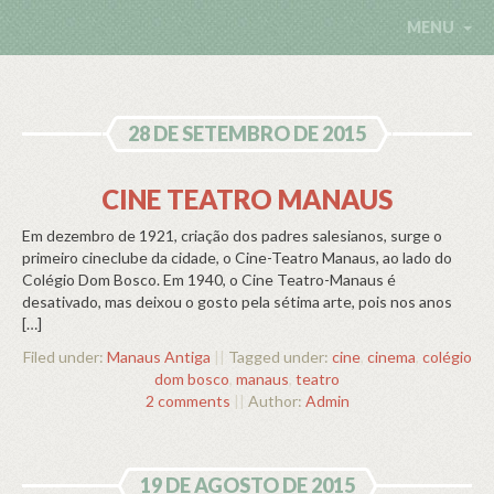
MENU
28 DE SETEMBRO DE 2015
CINE TEATRO MANAUS
Em dezembro de 1921, criação dos padres salesianos, surge o
primeiro cineclube da cidade, o Cine-Teatro Manaus, ao lado do
Colégio Dom Bosco. Em 1940, o Cine Teatro-Manaus é
desativado, mas deixou o gosto pela sétima arte, pois nos anos
[…]
Filed under:
Manaus Antiga
||
Tagged under:
cine
,
cinema
,
colégio
dom bosco
,
manaus
,
teatro
2 comments
||
Author:
Admin
19 DE AGOSTO DE 2015