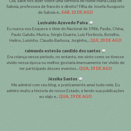
Olá, sabe nos dizer sobre uma senhora de nome Maria Luiza de
Saboia, professora de francês e direito? Filha de Josefa Ausgusto
de Saboia e...
SÁB, 22 DE AGO
Lucivaldo Azevedo Paiva
Eu nunca vou Esquece o time do Nacional de 1986, Pavão, China,
Paulo Galvão, Murica, Sérgio Duarte, Luís Florêncio, Botelho,
Helino, Luísinho, Claudio Barbosa, Jorginho,...
QUI, 20 DE AGO
raimundo estevão candido dos santos
Era criança nesse período, no entanto, me sinto como se tivesse
vivido nessa época ou melhor gostaria imensamente ter vivido de
ter participado desses eventos...
QUA, 19 DE AGO
Jéssika Santos
Me admirei com seu blog, e praticamente amei tudo nele. Eu
admiro muito a historia do nosso Estado, e lendo sua publicações
eu viajo e...
QUA, 19 DE AGO