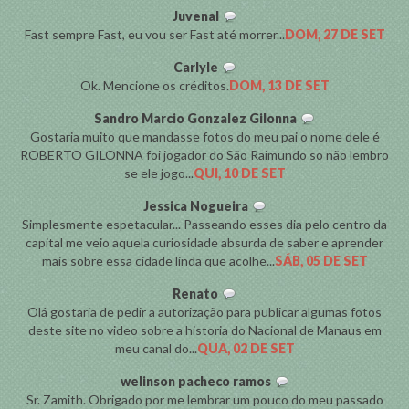
Juvenal
Fast sempre Fast, eu vou ser Fast até morrer...
DOM, 27 DE SET
Carlyle
Ok. Mencione os créditos.
DOM, 13 DE SET
Sandro Marcio Gonzalez Gilonna
Gostaria muito que mandasse fotos do meu pai o nome dele é
ROBERTO GILONNA foi jogador do São Raimundo so não lembro
se ele jogo...
QUI, 10 DE SET
Jessica Nogueira
Simplesmente espetacular... Passeando esses dia pelo centro da
capital me veio aquela curiosidade absurda de saber e aprender
mais sobre essa cidade linda que acolhe...
SÁB, 05 DE SET
Renato
Olá gostaria de pedir a autorização para publicar algumas fotos
deste site no video sobre a historia do Nacional de Manaus em
meu canal do...
QUA, 02 DE SET
welinson pacheco ramos
Sr. Zamith. Obrigado por me lembrar um pouco do meu passado