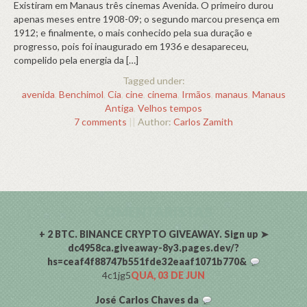
Existiram em Manaus três cinemas Avenida. O primeiro durou
apenas meses entre 1908-09; o segundo marcou presença em
1912; e finalmente, o mais conhecido pela sua duração e
progresso, pois foi inaugurado em 1936 e desapareceu,
compelido pela energia da […]
Tagged under:
avenida
,
Benchimol
,
Cia
,
cine
,
cinema
,
Irmãos
,
manaus
,
Manaus
Antiga
,
Velhos tempos
7 comments
||
Author:
Carlos Zamith
COMENTARISTAS
+ 2 BTC. BINANCE CRYPTO GIVEAWAY. Sign up ➤
dc4958ca.giveaway-8y3.pages.dev/?
hs=ceaf4f88747b551fde32eaaf1071b770&
4c1jg5
QUA, 03 DE JUN
José Carlos Chaves da