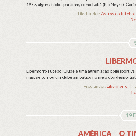
1987, alguns ídolos partiram, como Babá (Rio Negro), Garibal
Filed under:
Astros do futebol
0 
LIBERM
Libermorro Futebol Clube é uma agremiação poliesportiv
mas, se tornou um clube simpático no meio dos desportist
Filed under:
Libermorro
||
Ta
1 
19 
AMÉRICA – O T