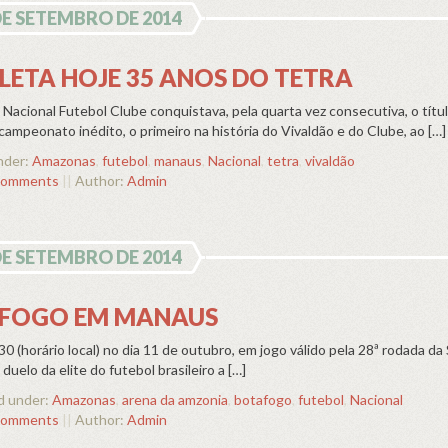
DE SETEMBRO DE 2014
ETA HOJE 35 ANOS DO TETRA
acional Futebol Clube conquistava, pela quarta vez consecutiva, o títu
mpeonato inédito, o primeiro na história do Vivaldão e do Clube, ao […]
nder:
Amazonas
,
futebol
,
manaus
,
Nacional
,
tetra
,
vivaldão
comments
||
Author:
Admin
DE SETEMBRO DE 2014
FOGO EM MANAUS
horário local) no dia 11 de outubro, em jogo válido pela 28ª rodada da 
uelo da elite do futebol brasileiro a […]
 under:
Amazonas
,
arena da amzonia
,
botafogo
,
futebol
,
Nacional
comments
||
Author:
Admin