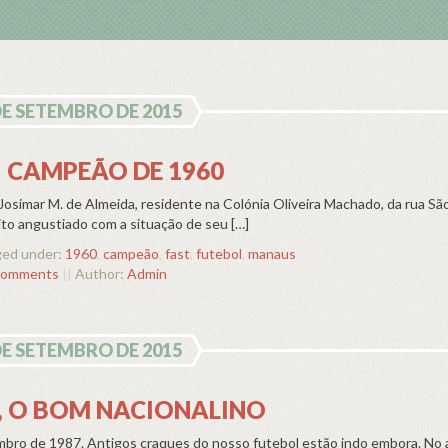
DE SETEMBRO DE 2015
– CAMPEÃO DE 1960
 Josimar M. de Almeida, residente na Colónia Oliveira Machado, da rua Sã
to angustiado com a situação de seu […]
ed under:
1960
,
campeão
,
fast
,
futebol
,
manaus
comments
||
Author:
Admin
DE SETEMBRO DE 2015
, O BOM NACIONALINO
embro de 1987. Antigos craques do nosso futebol estão indo embora. No