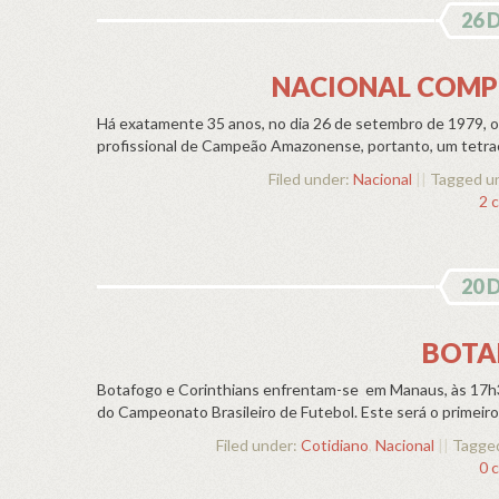
26 
NACIONAL COMPL
Há exatamente 35 anos, no dia 26 de setembro de 1979, o N
profissional de Campeão Amazonense, portanto, um tetraca
Filed under:
Nacional
||
Tagged u
2 
20 
BOTA
Botafogo e Corinthians enfrentam-se em Manaus, às 17h30 (
do Campeonato Brasileiro de Futebol. Este será o primeiro d
Filed under:
Cotidiano
,
Nacional
||
Tagged
0 