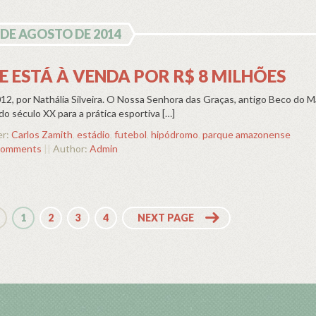
 DE AGOSTO DE 2014
ESTÁ À VENDA POR R$ 8 MILHÕES
012, por Nathália Silveira. O Nossa Senhora das Graças, antigo Beco do 
o século XX para a prática esportiva […]
er:
Carlos Zamith
,
estádio
,
futebol
,
hipódromo
,
parque amazonense
comments
||
Author:
Admin
1
2
3
4
NEXT PAGE