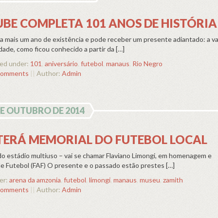
UBE COMPLETA 101 ANOS DE HISTÓRIA
a mais um ano de existência e pode receber um presente adiantado: a va
de, como ficou conhecido a partir da […]
ed under:
101
,
aniversário
,
futebol
,
manaus
,
Rio Negro
comments
||
Author:
Admin
DE OUTUBRO DE 2014
TERÁ MEMORIAL DO FUTEBOL LOCAL
do estádio multiuso – vai se chamar Flaviano Limongi, em homenagem e
Futebol (FAF) O presente e o passado estão prestes […]
er:
arena da amzonia
,
futebol
,
limongi
,
manaus
,
museu
,
zamith
comments
||
Author:
Admin