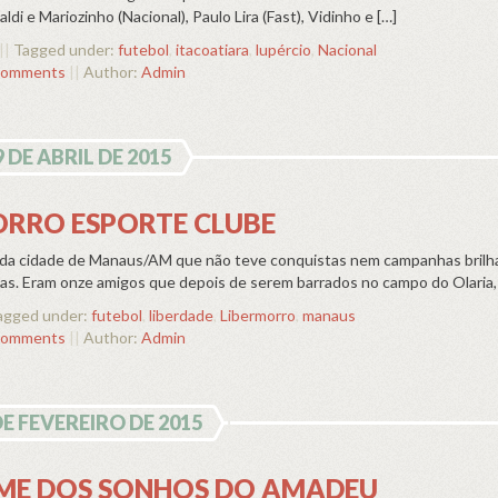
di e Mariozinho (Nacional), Paulo Lira (Fast), Vidinho e […]
||
Tagged under:
futebol
,
itacoatiara
,
lupércio
,
Nacional
comments
||
Author:
Admin
9 DE ABRIL DE 2015
ORRO ESPORTE CLUBE
a da cidade de Manaus/AM que não teve conquistas nem campanhas brilh
as. Eram onze amigos que depois de serem barrados no campo do Olaria,
gged under:
futebol
,
liberdade
,
Libermorro
,
manaus
comments
||
Author:
Admin
DE FEVEREIRO DE 2015
IME DOS SONHOS DO AMADEU