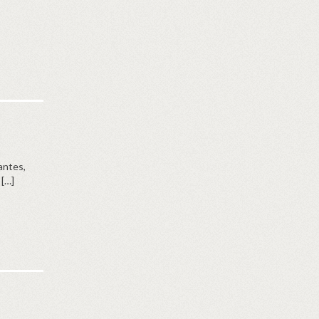
antes,
 […]