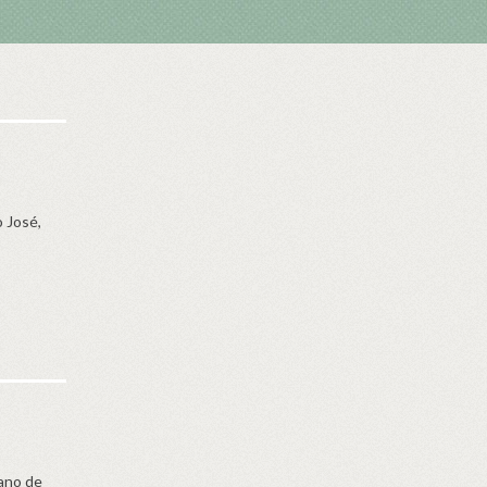
o José,
 ano de