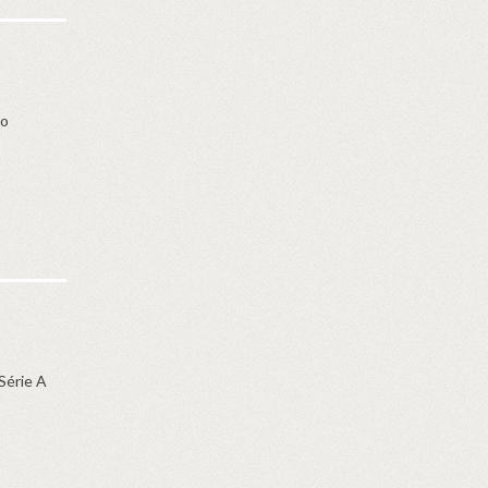
lo
Série A