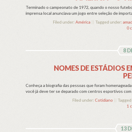
Terminado o campeonato de 1972, quando o nosso futebol j
imprensa local anunciava um jogo entre seleção de import
Filed under:
América
||
Tagged under:
ama
0 
8 D
NOMES DE ESTÁDIOS 
PE
Conheça a biografia das pessoas que foram homenageadas
você já deve ter se deparado com centros esportivos com
Filed under:
Cotidiano
||
Tagged
1 
13 