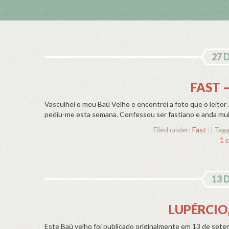
27 
FAST 
Vasculhei o meu Baú Velho e encontrei a foto que o leitor
pediu-me esta semana. Confessou ser fastiano e anda mui
Filed under:
Fast
||
Tagg
1 
13 
LUPÉRCIO
Este Baú velho foi publicado originalmente em 13 de set