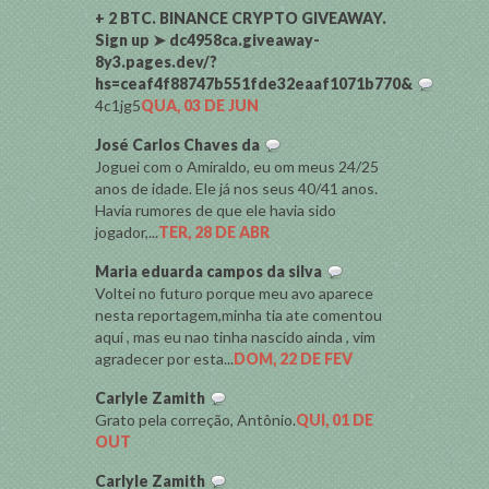
+ 2 BTC. BINANCE CRYPTO GIVEAWAY.
Sign up ➤ dc4958ca.giveaway-
8y3.pages.dev/?
hs=ceaf4f88747b551fde32eaaf1071b770&
4c1jg5
QUA, 03 DE JUN
José Carlos Chaves da
Joguei com o Amiraldo, eu om meus 24/25
anos de idade. Ele já nos seus 40/41 anos.
Havia rumores de que ele havia sido
jogador,...
TER, 28 DE ABR
Maria eduarda campos da silva
Voltei no futuro porque meu avo aparece
nesta reportagem,minha tia ate comentou
aqui , mas eu nao tinha nascido ainda , vim
agradecer por esta...
DOM, 22 DE FEV
Carlyle Zamith
Grato pela correção, Antônio.
QUI, 01 DE
OUT
Carlyle Zamith