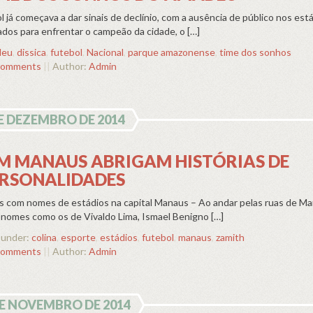
á começava a dar sinais de declínio, com a ausência de público nos está
ados para enfrentar o campeão da cidade, o […]
deu
,
dissica
,
futebol
,
Nacional
,
parque amazonense
,
time dos sonhos
comments
||
Author:
Admin
E DEZEMBRO DE 2014
EM MANAUS ABRIGAM HISTÓRIAS DE
RSONALIDADES
 com nomes de estádios na capital Manaus – Ao andar pelas ruas de Ma
 nomes como os de Vivaldo Lima, Ismael Benigno […]
 under:
colina
,
esporte
,
estádios
,
futebol
,
manaus
,
zamith
comments
||
Author:
Admin
DE NOVEMBRO DE 2014