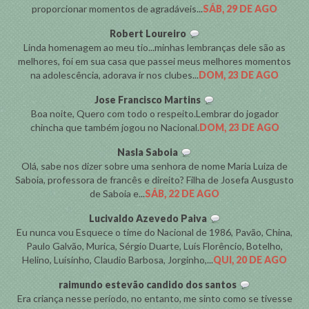
proporcionar momentos de agradáveis...
SÁB, 29 DE AGO
Robert Loureiro
Linda homenagem ao meu tio...minhas lembranças dele são as
melhores, foi em sua casa que passei meus melhores momentos
na adolescência, adorava ir nos clubes...
DOM, 23 DE AGO
Jose Francisco Martins
Boa noite, Quero com todo o respeito.Lembrar do jogador
chincha que também jogou no Nacional.
DOM, 23 DE AGO
Nasla Saboia
Olá, sabe nos dizer sobre uma senhora de nome Maria Luiza de
Saboia, professora de francês e direito? Filha de Josefa Ausgusto
de Saboia e...
SÁB, 22 DE AGO
Lucivaldo Azevedo Paiva
Eu nunca vou Esquece o time do Nacional de 1986, Pavão, China,
Paulo Galvão, Murica, Sérgio Duarte, Luís Florêncio, Botelho,
Helino, Luísinho, Claudio Barbosa, Jorginho,...
QUI, 20 DE AGO
raimundo estevão candido dos santos
Era criança nesse período, no entanto, me sinto como se tivesse