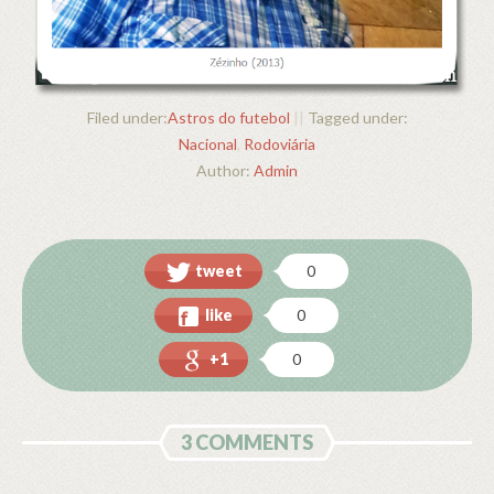
Filed under:
Astros do futebol
||
Tagged under:
Nacional
,
Rodoviária
Author:
Admin
tweet
0
like
0
+1
0
3 COMMENTS