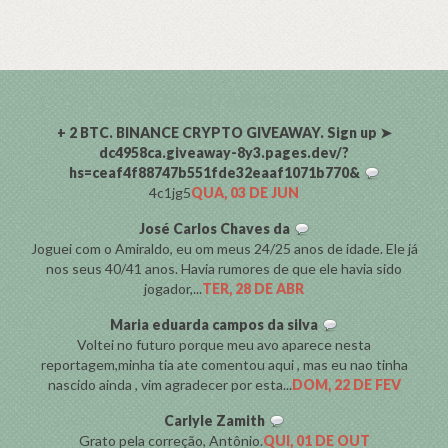
COMENTARISTAS
+ 2 BTC. BINANCE CRYPTO GIVEAWAY. Sign up ➤
dc4958ca.giveaway-8y3.pages.dev/?
hs=ceaf4f88747b551fde32eaaf1071b770&
4c1jg5
QUA, 03 DE JUN
José Carlos Chaves da
Joguei com o Amiraldo, eu om meus 24/25 anos de idade. Ele já
nos seus 40/41 anos. Havia rumores de que ele havia sido
jogador,...
TER, 28 DE ABR
Maria eduarda campos da silva
Voltei no futuro porque meu avo aparece nesta
reportagem,minha tia ate comentou aqui , mas eu nao tinha
nascido ainda , vim agradecer por esta...
DOM, 22 DE FEV
Carlyle Zamith
Grato pela correção, Antônio.
QUI, 01 DE OUT