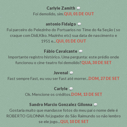
Carlyle Zamith
Foi demolido, sim.
QUI, 01 DE OUT
antonio Fidalgo
Fui parceiro do Pelezinho do Portuarios no Time do 4a Seção ( so
craque com Didi,Kiko. Mazinho etc) sua data de nascimento e
1951 e...
QUI, 01 DE OUT
Fábio Cavalcante
Importante registro histórico. Uma pergunta: este prédio onde
funcionou o cine-teatro foi demolido?
QUA, 30 DE SET
Juvenal
Fast sempre Fast, eu vou ser Fast até morrer...
DOM, 27 DE SET
Carlyle
Ok. Mencione os créditos.
DOM, 13 DE SET
Sandro Marcio Gonzalez Gilonna
Gostaria muito que mandasse fotos do meu pai o nome dele é
ROBERTO GILONNA foi jogador do São Raimundo so não lembro
se ele jogo...
QUI, 10 DE SET