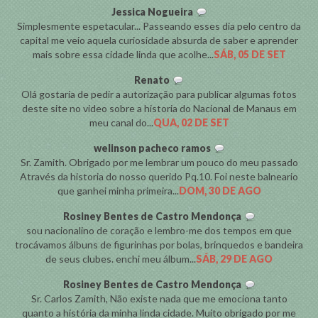
Jessica Nogueira
Simplesmente espetacular... Passeando esses dia pelo centro da
capital me veio aquela curiosidade absurda de saber e aprender
mais sobre essa cidade linda que acolhe...
SÁB, 05 DE SET
Renato
Olá gostaria de pedir a autorização para publicar algumas fotos
deste site no video sobre a historia do Nacional de Manaus em
meu canal do...
QUA, 02 DE SET
welinson pacheco ramos
Sr. Zamith. Obrigado por me lembrar um pouco do meu passado
Através da historia do nosso querido Pq.10. Foi neste balneario
que ganhei minha primeira...
DOM, 30 DE AGO
Rosiney Bentes de Castro Mendonça
sou nacionalino de coração e lembro-me dos tempos em que
trocávamos álbuns de figurinhas por bolas, brinquedos e bandeira
de seus clubes. enchi meu álbum...
SÁB, 29 DE AGO
Rosiney Bentes de Castro Mendonça
Sr. Carlos Zamith, Não existe nada que me emociona tanto
quanto a história da minha linda cidade. Muito obrigado por me