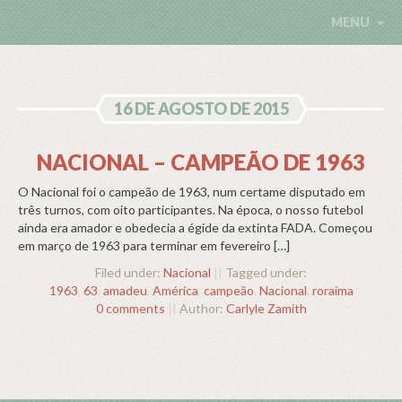
MENU
16 DE AGOSTO DE 2015
NACIONAL – CAMPEÃO DE 1963
O Nacional foi o campeão de 1963, num certame disputado em
três turnos, com oito participantes. Na época, o nosso futebol
ainda era amador e obedecia a égide da extinta FADA. Começou
em março de 1963 para terminar em fevereiro […]
Filed under:
Nacional
||
Tagged under:
1963
,
63
,
amadeu
,
América
,
campeão
,
Nacional
,
roraima
0 comments
||
Author:
Carlyle Zamith