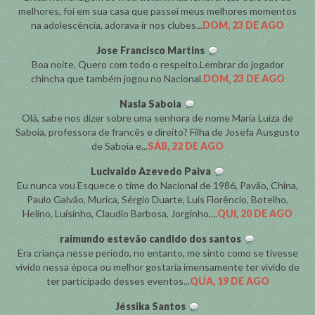
melhores, foi em sua casa que passei meus melhores momentos
na adolescência, adorava ir nos clubes...
DOM, 23 DE AGO
Jose Francisco Martins
Boa noite, Quero com todo o respeito.Lembrar do jogador
chincha que também jogou no Nacional.
DOM, 23 DE AGO
Nasla Saboia
Olá, sabe nos dizer sobre uma senhora de nome Maria Luiza de
Saboia, professora de francês e direito? Filha de Josefa Ausgusto
de Saboia e...
SÁB, 22 DE AGO
Lucivaldo Azevedo Paiva
Eu nunca vou Esquece o time do Nacional de 1986, Pavão, China,
Paulo Galvão, Murica, Sérgio Duarte, Luís Florêncio, Botelho,
Helino, Luísinho, Claudio Barbosa, Jorginho,...
QUI, 20 DE AGO
raimundo estevão candido dos santos
Era criança nesse período, no entanto, me sinto como se tivesse
vivido nessa época ou melhor gostaria imensamente ter vivido de
ter participado desses eventos...
QUA, 19 DE AGO
Jéssika Santos