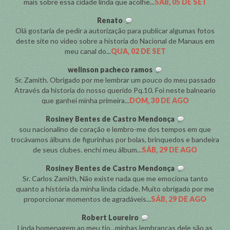
mais sobre essa cidade linda que acolhe...
SÁB, 05 DE SET
Renato
Olá gostaria de pedir a autorização para publicar algumas fotos
deste site no video sobre a historia do Nacional de Manaus em
meu canal do...
QUA, 02 DE SET
welinson pacheco ramos
Sr. Zamith. Obrigado por me lembrar um pouco do meu passado
Através da historia do nosso querido Pq.10. Foi neste balneario
que ganhei minha primeira...
DOM, 30 DE AGO
Rosiney Bentes de Castro Mendonça
sou nacionalino de coração e lembro-me dos tempos em que
trocávamos álbuns de figurinhas por bolas, brinquedos e bandeira
de seus clubes. enchi meu álbum...
SÁB, 29 DE AGO
Rosiney Bentes de Castro Mendonça
Sr. Carlos Zamith, Não existe nada que me emociona tanto
quanto a história da minha linda cidade. Muito obrigado por me
proporcionar momentos de agradáveis...
SÁB, 29 DE AGO
Robert Loureiro
Linda homenagem ao meu tio...minhas lembranças dele são as