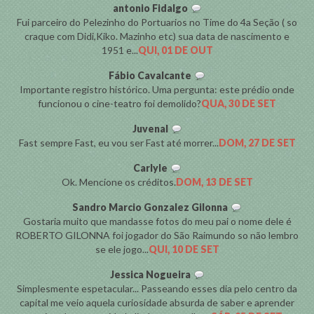
antonio Fidalgo
Fui parceiro do Pelezinho do Portuarios no Time do 4a Seção ( so
craque com Didi,Kiko. Mazinho etc) sua data de nascimento e
1951 e...
QUI, 01 DE OUT
Fábio Cavalcante
Importante registro histórico. Uma pergunta: este prédio onde
funcionou o cine-teatro foi demolido?
QUA, 30 DE SET
Juvenal
Fast sempre Fast, eu vou ser Fast até morrer...
DOM, 27 DE SET
Carlyle
Ok. Mencione os créditos.
DOM, 13 DE SET
Sandro Marcio Gonzalez Gilonna
Gostaria muito que mandasse fotos do meu pai o nome dele é
ROBERTO GILONNA foi jogador do São Raimundo so não lembro
se ele jogo...
QUI, 10 DE SET
Jessica Nogueira
Simplesmente espetacular... Passeando esses dia pelo centro da
capital me veio aquela curiosidade absurda de saber e aprender