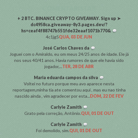
COMENTARISTAS
+ 2 BTC. BINANCE CRYPTO GIVEAWAY. Sign up ➤
dc4958ca.giveaway-8y3.pages.dev/?
hs=ceaf4f88747b551fde32eaaf1071b770&
4c1jg5
QUA, 03 DE JUN
José Carlos Chaves da
Joguei com o Amiraldo, eu om meus 24/25 anos de idade. Ele já
nos seus 40/41 anos. Havia rumores de que ele havia sido
jogador,...
TER, 28 DE ABR
Maria eduarda campos da silva
Voltei no futuro porque meu avo aparece nesta
reportagem,minha tia ate comentou aqui , mas eu nao tinha
nascido ainda , vim agradecer por esta...
DOM, 22 DE FEV
Carlyle Zamith
Grato pela correção, Antônio.
QUI, 01 DE OUT
Carlyle Zamith
Foi demolido, sim.
QUI, 01 DE OUT