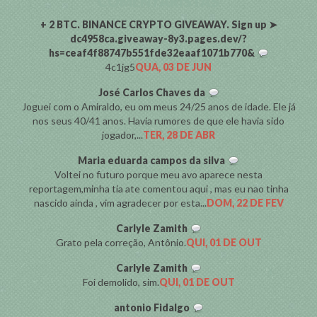
COMENTARISTAS
+ 2 BTC. BINANCE CRYPTO GIVEAWAY. Sign up ➤
dc4958ca.giveaway-8y3.pages.dev/?
hs=ceaf4f88747b551fde32eaaf1071b770&
4c1jg5
QUA, 03 DE JUN
José Carlos Chaves da
Joguei com o Amiraldo, eu om meus 24/25 anos de idade. Ele já
nos seus 40/41 anos. Havia rumores de que ele havia sido
jogador,...
TER, 28 DE ABR
Maria eduarda campos da silva
Voltei no futuro porque meu avo aparece nesta
reportagem,minha tia ate comentou aqui , mas eu nao tinha
nascido ainda , vim agradecer por esta...
DOM, 22 DE FEV
Carlyle Zamith
Grato pela correção, Antônio.
QUI, 01 DE OUT
Carlyle Zamith
Foi demolido, sim.
QUI, 01 DE OUT
antonio Fidalgo