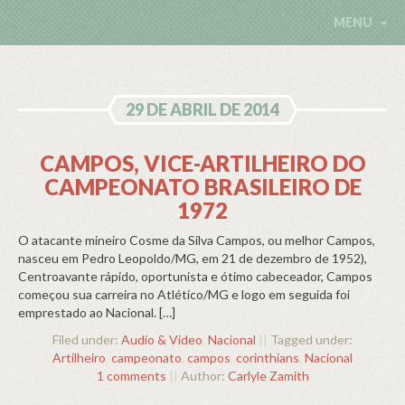
MENU
29 DE ABRIL DE 2014
CAMPOS, VICE-ARTILHEIRO DO
CAMPEONATO BRASILEIRO DE
1972
O atacante mineiro Cosme da Silva Campos, ou melhor Campos,
nasceu em Pedro Leopoldo/MG, em 21 de dezembro de 1952),
Centroavante rápido, oportunista e ótimo cabeceador, Campos
começou sua carreira no Atlético/MG e logo em seguida foi
emprestado ao Nacional. […]
Filed under:
Audio & Video
,
Nacional
||
Tagged under:
Artilheiro
,
campeonato
,
campos
,
corinthians
,
Nacional
1 comments
||
Author:
Carlyle Zamith