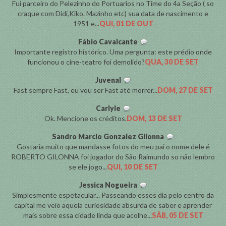
Fui parceiro do Pelezinho do Portuarios no Time do 4a Seção ( so
craque com Didi,Kiko. Mazinho etc) sua data de nascimento e
1951 e...
QUI, 01 DE OUT
Fábio Cavalcante
Importante registro histórico. Uma pergunta: este prédio onde
funcionou o cine-teatro foi demolido?
QUA, 30 DE SET
Juvenal
Fast sempre Fast, eu vou ser Fast até morrer...
DOM, 27 DE SET
Carlyle
Ok. Mencione os créditos.
DOM, 13 DE SET
Sandro Marcio Gonzalez Gilonna
Gostaria muito que mandasse fotos do meu pai o nome dele é
ROBERTO GILONNA foi jogador do São Raimundo so não lembro
se ele jogo...
QUI, 10 DE SET
Jessica Nogueira
Simplesmente espetacular... Passeando esses dia pelo centro da
capital me veio aquela curiosidade absurda de saber e aprender
mais sobre essa cidade linda que acolhe...
SÁB, 05 DE SET