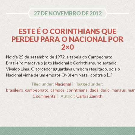
27 DE NOVEMBRO DE 2012
ESTE É O CORINTHIANS QUE
PERDEU PARA O NACIONAL POR
2×0
No dia 25 de setembro de 1972, a tabela do Campeonato
Brasileiro marcava o jogo Nacional x Corinthians, no estádio
Vivaldo Lima. O torcedor aguardava um bom resultado, pois o
Nacional vinha de um empate (3×3) em Natal, contra o […]
Filed under:
Nacional
||
Tagged under:
brasileiro
,
campeonato
,
campos
,
corinthians
,
dadá
,
dario
,
manaus
,
mar
1 comments
||
Author:
Carlos Zamith