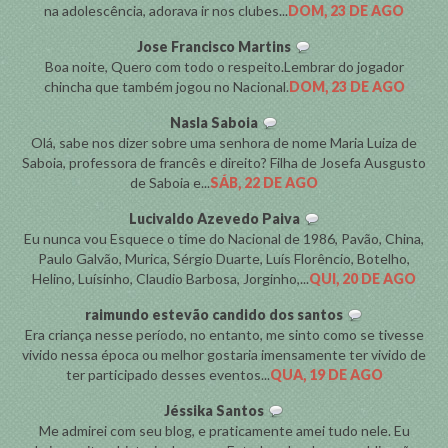
na adolescência, adorava ir nos clubes...
DOM, 23 DE AGO
Jose Francisco Martins
Boa noite, Quero com todo o respeito.Lembrar do jogador
chincha que também jogou no Nacional.
DOM, 23 DE AGO
Nasla Saboia
Olá, sabe nos dizer sobre uma senhora de nome Maria Luiza de
Saboia, professora de francês e direito? Filha de Josefa Ausgusto
de Saboia e...
SÁB, 22 DE AGO
Lucivaldo Azevedo Paiva
Eu nunca vou Esquece o time do Nacional de 1986, Pavão, China,
Paulo Galvão, Murica, Sérgio Duarte, Luís Florêncio, Botelho,
Helino, Luísinho, Claudio Barbosa, Jorginho,...
QUI, 20 DE AGO
raimundo estevão candido dos santos
Era criança nesse período, no entanto, me sinto como se tivesse
vivido nessa época ou melhor gostaria imensamente ter vivido de
ter participado desses eventos...
QUA, 19 DE AGO
Jéssika Santos
Me admirei com seu blog, e praticamente amei tudo nele. Eu