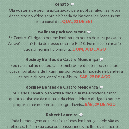
Renato
Olá gostaria de pedir a autorização para publicar algumas fotos
deste site no video sobre a historia do Nacional de Manaus em
meu canal do...
QUA, 02 DE SET
welinson pacheco ramos
Sr. Zamith. Obrigado por me lembrar um pouco do meu passado
Através da historia do nosso querido Pq.10. Foi neste balneario
que ganhei minha primeira...
DOM, 30 DE AGO
Rosiney Bentes de Castro Mendonça
sou nacionalino de coração e lembro-me dos tempos em que
trocávamos álbuns de figurinhas por bolas, brinquedos e bandeira
de seus clubes. enchi meu álbum...
SÁB, 29 DE AGO
Rosiney Bentes de Castro Mendonça
Sr. Carlos Zamith, Não existe nada que me emociona tanto
quanto a história da minha linda cidade. Muito obrigado por me
proporcionar momentos de agradáveis...
SÁB, 29 DE AGO
Robert Loureiro
Linda homenagem ao meu tio...minhas lembranças dele são as
melhores, foi em sua casa que passei meus melhores momentos