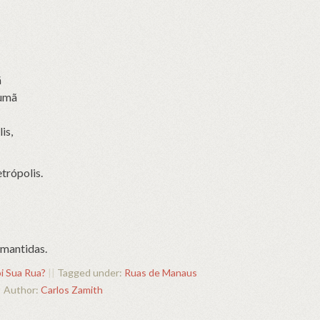
ã
rumã
is,
trópolis.
 mantidas.
i Sua Rua?
||
Tagged under:
Ruas de Manaus
Author:
Carlos Zamith