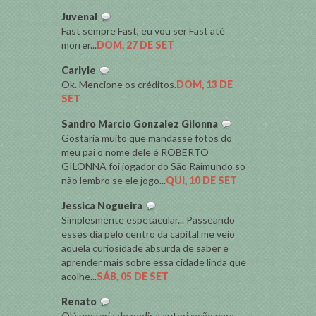
Juvenal
Fast sempre Fast, eu vou ser Fast até
morrer...
DOM, 27 DE SET
Carlyle
Ok. Mencione os créditos.
DOM, 13 DE
SET
Sandro Marcio Gonzalez Gilonna
Gostaria muito que mandasse fotos do
meu pai o nome dele é ROBERTO
GILONNA foi jogador do São Raimundo so
não lembro se ele jogo...
QUI, 10 DE SET
Jessica Nogueira
Simplesmente espetacular... Passeando
esses dia pelo centro da capital me veio
aquela curiosidade absurda de saber e
aprender mais sobre essa cidade linda que
acolhe...
SÁB, 05 DE SET
Renato
Olá gostaria de pedir a autorização para