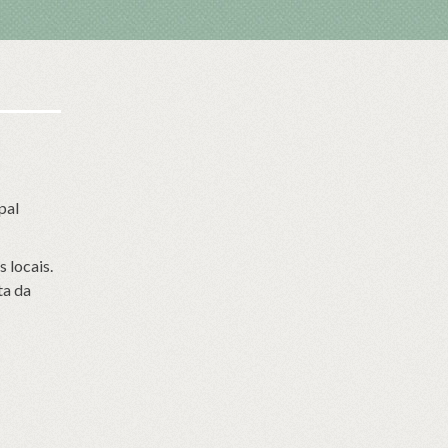
pal
 locais.
ta da