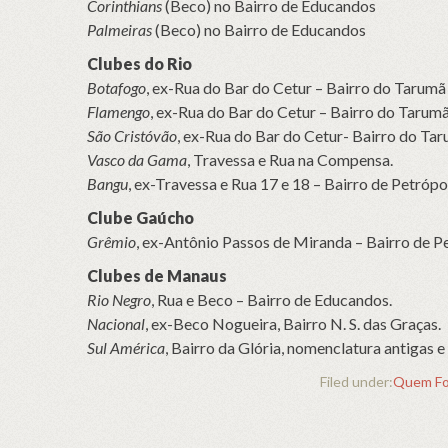
Corinthians
(Beco) no Bairro de Educandos
Palmeiras
(Beco) no Bairro de Educandos
Clubes do Rio
Botafogo
, ex-Rua do Bar do Cetur – Bairro do Tarumã
Flamengo
, ex-Rua do Bar do Cetur – Bairro do Tarum
São Cristóvão
, ex-Rua do Bar do Cetur- Bairro do Ta
Vasco da Gama
, Travessa e Rua na Compensa.
Bangu
, ex-Travessa e Rua 17 e 18 – Bairro de Petrópol
Clube Gaúcho
Grêmio
, ex-Antônio Passos de Miranda – Bairro de Pe
Clubes de Manaus
Rio Negro
, Rua e Beco – Bairro de Educandos.
Nacional
, ex-Beco Nogueira, Bairro N. S. das Graças.
Sul América
, Bairro da Glória, nomenclatura antigas e
Filed under:
Quem Fo