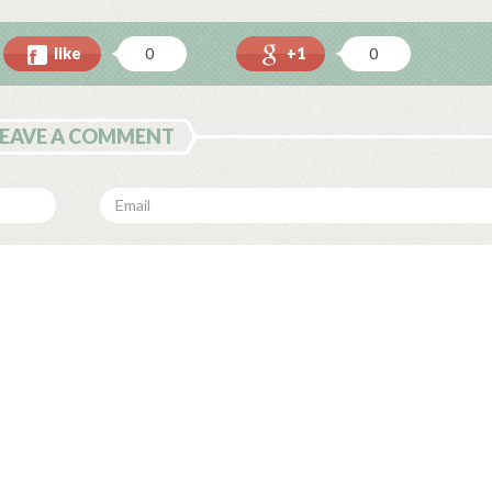
like
+1
0
0
LEAVE A COMMENT