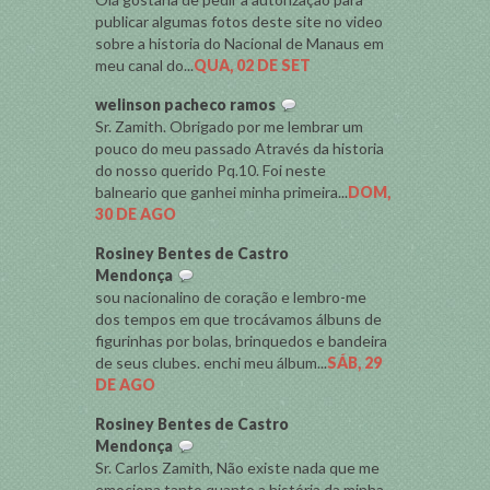
publicar algumas fotos deste site no video
sobre a historia do Nacional de Manaus em
meu canal do...
QUA, 02 DE SET
welinson pacheco ramos
Sr. Zamith. Obrigado por me lembrar um
pouco do meu passado Através da historia
do nosso querido Pq.10. Foi neste
balneario que ganhei minha primeira...
DOM,
30 DE AGO
Rosiney Bentes de Castro
Mendonça
sou nacionalino de coração e lembro-me
dos tempos em que trocávamos álbuns de
figurinhas por bolas, brinquedos e bandeira
de seus clubes. enchi meu álbum...
SÁB, 29
DE AGO
Rosiney Bentes de Castro
Mendonça
Sr. Carlos Zamith, Não existe nada que me
emociona tanto quanto a história da minha