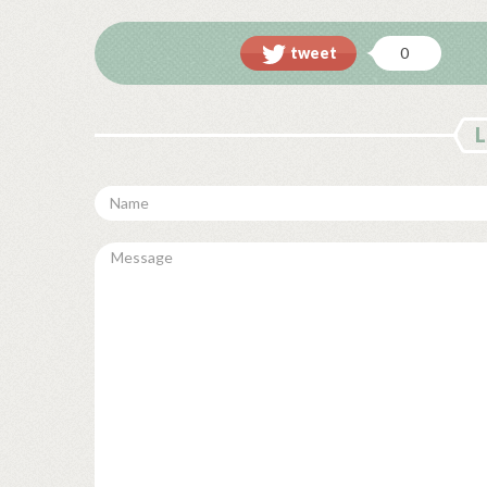
tweet
0