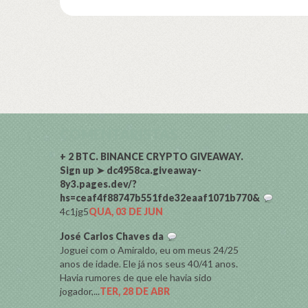
COMENTARISTAS
+ 2 BTC. BINANCE CRYPTO GIVEAWAY.
Sign up ➤ dc4958ca.giveaway-
8y3.pages.dev/?
hs=ceaf4f88747b551fde32eaaf1071b770&
4c1jg5
QUA, 03 DE JUN
José Carlos Chaves da
Joguei com o Amiraldo, eu om meus 24/25
anos de idade. Ele já nos seus 40/41 anos.
Havia rumores de que ele havia sido
jogador,...
TER, 28 DE ABR