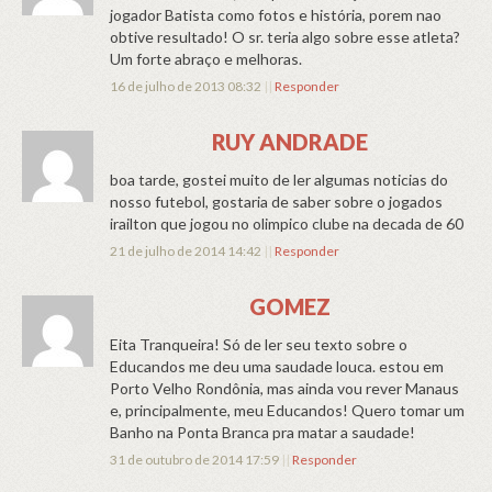
jogador Batista como fotos e história, porem nao
obtive resultado! O sr. teria algo sobre esse atleta?
Um forte abraço e melhoras.
16 de julho de 2013 08:32
||
Responder
RUY ANDRADE
boa tarde, gostei muito de ler algumas noticias do
nosso futebol, gostaria de saber sobre o jogados
irailton que jogou no olimpico clube na decada de 60
21 de julho de 2014 14:42
||
Responder
GOMEZ
Eita Tranqueira! Só de ler seu texto sobre o
Educandos me deu uma saudade louca. estou em
Porto Velho Rondônia, mas ainda vou rever Manaus
e, principalmente, meu Educandos! Quero tomar um
Banho na Ponta Branca pra matar a saudade!
31 de outubro de 2014 17:59
||
Responder