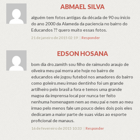
ABMAEL SILVA
alguém tem fotos antigas da década de 90 ou início
do ano 2000 da Alameda da paciencia no bairro do
Educandos ?? quero muito essas fotos.
21 de janeiro de 2015 02:19
||
Responder
EDSON HOSANA
bom dia dro.zamith sou filho de raimundo araujo de
oliveira meu pai morra ate hoje no bairro de
educandos ele jogou futebol nos amadores do bairro
como goleiro.meu irmao dentinho foi um grande
artilheiro pelo brasil a fora e temos uma grande
magoa da imprensa local por nunca ter feito
nenhuma homenagem nem ao meu pai e nem ao meu
irmao pelo menos fale um pouco deles dois pois eles
dedicaram a maior parte de suas vidas ao esporte
proficional de manaus.
16 de fevereiro de 2015 10:33
||
Responder