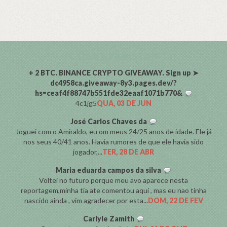
COMENTARISTAS
+ 2 BTC. BINANCE CRYPTO GIVEAWAY. Sign up ➤
dc4958ca.giveaway-8y3.pages.dev/?
hs=ceaf4f88747b551fde32eaaf1071b770&
4c1jg5
QUA, 03 DE JUN
José Carlos Chaves da
Joguei com o Amiraldo, eu om meus 24/25 anos de idade. Ele já
nos seus 40/41 anos. Havia rumores de que ele havia sido
jogador,...
TER, 28 DE ABR
Maria eduarda campos da silva
Voltei no futuro porque meu avo aparece nesta
reportagem,minha tia ate comentou aqui , mas eu nao tinha
nascido ainda , vim agradecer por esta...
DOM, 22 DE FEV
Carlyle Zamith