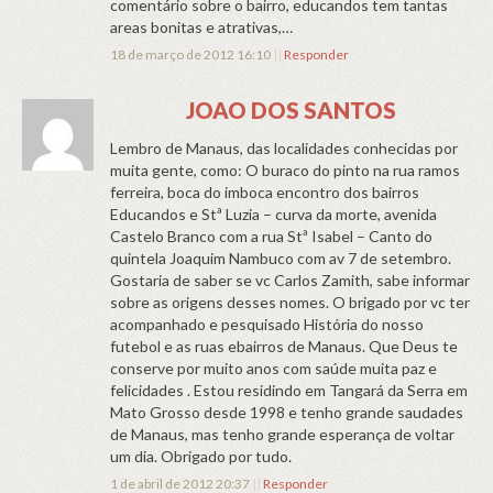
comentário sobre o bairro, educandos tem tantas
areas bonitas e atrativas,…
18 de março de 2012 16:10
||
Responder
JOAO DOS SANTOS
Lembro de Manaus, das localidades conhecidas por
muita gente, como: O buraco do pinto na rua ramos
ferreira, boca do imboca encontro dos bairros
Educandos e Stª Luzia – curva da morte, avenida
Castelo Branco com a rua Stª Isabel – Canto do
quintela Joaquim Nambuco com av 7 de setembro.
Gostaria de saber se vc Carlos Zamith, sabe informar
sobre as origens desses nomes. O brigado por vc ter
acompanhado e pesquisado História do nosso
futebol e as ruas ebairros de Manaus. Que Deus te
conserve por muito anos com saúde muita paz e
felicidades . Estou residindo em Tangará da Serra em
Mato Grosso desde 1998 e tenho grande saudades
de Manaus, mas tenho grande esperança de voltar
um dia. Obrigado por tudo.
1 de abril de 2012 20:37
||
Responder