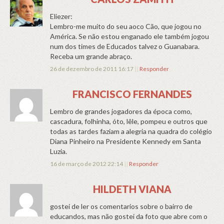
Eliezer:
Lembro-me muito do seu aoco Cão, que jogou no
América. Se não estou enganado ele também jogou
num dos times de Educados talvez o Guanabara.
Receba um grande abraço.
26 de dezembro de 2011 16:17
||
Responder
FRANCISCO FERNANDES
Lembro de grandes jogadores da época como,
cascadura, folhinha, óto, lêle, pompeu e outros que
todas as tardes faziam a alegria na quadra do colégio
Diana Pinheiro na Presidente Kennedy em Santa
Luzia.
16 de março de 2012 22:14
||
Responder
HILDETH VIANA
gostei de ler os comentarios sobre o bairro de
educandos, mas não gostei da foto que abre com o