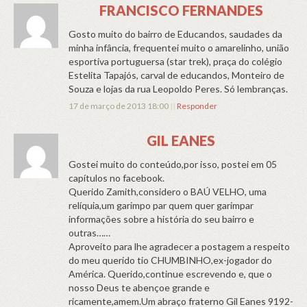
FRANCISCO FERNANDES
Gosto muito do bairro de Educandos, saudades da
minha infância, frequentei muito o amarelinho, união
esportiva portuguersa (star trek), praça do colégio
Estelita Tapajós, carval de educandos, Monteiro de
Souza e lojas da rua Leopoldo Peres. Só lembranças.
17 de março de 2013 18:00
||
Responder
GIL EANES
Gostei muito do conteúdo,por isso, postei em 05
capítulos no facebook.
Querido Zamith,considero o BAÚ VELHO, uma
relíquia,um garimpo par quem quer garimpar
informações sobre a história do seu bairro e
outras……
Aproveito para lhe agradecer a postagem a respeito
do meu querido tio CHUMBINHO,ex-jogador do
América. Querido,continue escrevendo e, que o
nosso Deus te abençoe grande e
ricamente,amem.Um abraço fraterno Gil Eanes 9192-