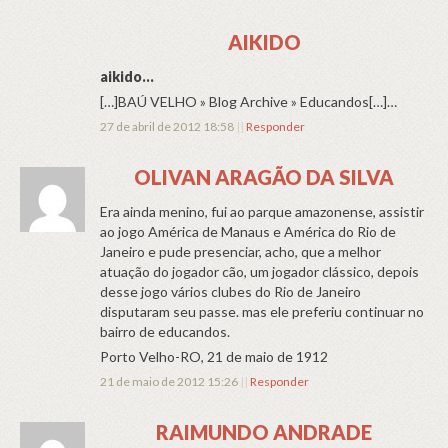
AIKIDO
aikido…
[…]BAÚ VELHO » Blog Archive » Educandos[…]…
27 de abril de 2012 18:58
||
Responder
OLIVAN ARAGÃO DA SILVA
Era ainda menino, fui ao parque amazonense, assistir
ao jogo América de Manaus e América do Rio de
Janeiro e pude presenciar, acho, que a melhor
atuação do jogador cão, um jogador clássico, depois
desse jogo vários clubes do Rio de Janeiro
disputaram seu passe. mas ele preferiu continuar no
bairro de educandos.
Porto Velho-RO, 21 de maio de 1912
21 de maio de 2012 15:26
||
Responder
RAIMUNDO ANDRADE