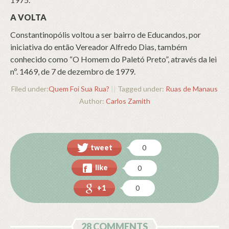
A VOLTA
Constantinopólis voltou a ser bairro de Educandos, por
iniciativa do então Vereador Alfredo Dias, também
conhecido como “O Homem do Paletó Preto”, através da lei
nº. 1469, de 7 de dezembro de 1979.
Filed under:
Quem Foi Sua Rua?
||
Tagged under:
Ruas de Manaus
Author:
Carlos Zamith
tweet
0
like
0
+1
0
28 COMMENTS