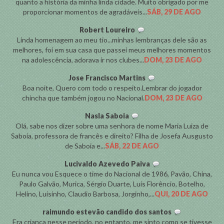
quanto a história da minha linda cidade. Muito obrigado por me
proporcionar momentos de agradáveis...
SÁB, 29 DE AGO
Robert Loureiro
Linda homenagem ao meu tio...minhas lembranças dele são as
melhores, foi em sua casa que passei meus melhores momentos
na adolescência, adorava ir nos clubes...
DOM, 23 DE AGO
Jose Francisco Martins
Boa noite, Quero com todo o respeito.Lembrar do jogador
chincha que também jogou no Nacional.
DOM, 23 DE AGO
Nasla Saboia
Olá, sabe nos dizer sobre uma senhora de nome Maria Luiza de
Saboia, professora de francês e direito? Filha de Josefa Ausgusto
de Saboia e...
SÁB, 22 DE AGO
Lucivaldo Azevedo Paiva
Eu nunca vou Esquece o time do Nacional de 1986, Pavão, China,
Paulo Galvão, Murica, Sérgio Duarte, Luís Florêncio, Botelho,
Helino, Luísinho, Claudio Barbosa, Jorginho,...
QUI, 20 DE AGO
raimundo estevão candido dos santos
Era criança nesse período, no entanto, me sinto como se tivesse