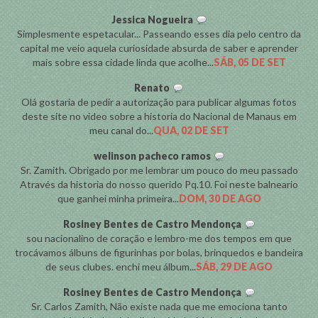
Jessica Nogueira
Simplesmente espetacular... Passeando esses dia pelo centro da
capital me veio aquela curiosidade absurda de saber e aprender
mais sobre essa cidade linda que acolhe...
SÁB, 05 DE SET
Renato
Olá gostaria de pedir a autorização para publicar algumas fotos
deste site no video sobre a historia do Nacional de Manaus em
meu canal do...
QUA, 02 DE SET
welinson pacheco ramos
Sr. Zamith. Obrigado por me lembrar um pouco do meu passado
Através da historia do nosso querido Pq.10. Foi neste balneario
que ganhei minha primeira...
DOM, 30 DE AGO
Rosiney Bentes de Castro Mendonça
sou nacionalino de coração e lembro-me dos tempos em que
trocávamos álbuns de figurinhas por bolas, brinquedos e bandeira
de seus clubes. enchi meu álbum...
SÁB, 29 DE AGO
Rosiney Bentes de Castro Mendonça
Sr. Carlos Zamith, Não existe nada que me emociona tanto