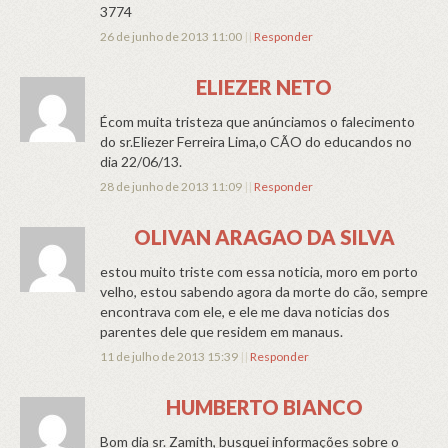
3774
26 de junho de 2013 11:00
||
Responder
ELIEZER NETO
Écom muita tristeza que anúnciamos o falecimento
do sr.Eliezer Ferreira Lima,o CÃO do educandos no
dia 22/06/13.
28 de junho de 2013 11:09
||
Responder
OLIVAN ARAGAO DA SILVA
estou muito triste com essa noticia, moro em porto
velho, estou sabendo agora da morte do cão, sempre
encontrava com ele, e ele me dava noticias dos
parentes dele que residem em manaus.
11 de julho de 2013 15:39
||
Responder
HUMBERTO BIANCO
Bom dia sr. Zamith, busquei informações sobre o