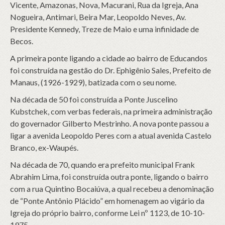
Vicente, Amazonas, Nova, Macurani, Rua da Igreja, Ana
Nogueira, Antimari, Beira Mar, Leopoldo Neves, Av.
Presidente Kennedy, Treze de Maio e uma infinidade de
Becos.
A primeira ponte ligando a cidade ao bairro de Educandos
foi construída na gestão do Dr. Ephigênio Sales, Prefeito de
Manaus, (1926-1929), batizada com o seu nome.
Na década de 50 foi construída a Ponte Juscelino
Kubstchek, com verbas federais, na primeira administração
do governador Gilberto Mestrinho. A nova ponte passou a
ligar a avenida Leopoldo Peres com a atual avenida Castelo
Branco, ex-Waupés.
Na década de 70, quando era prefeito municipal Frank
Abrahim Lima, foi construída outra ponte, ligando o bairro
com a rua Quintino Bocaiúva, a qual recebeu a denominação
de “Ponte Antônio Plácido” em homenagem ao vigário da
Igreja do próprio bairro, conforme Lei nº 1123, de 10-10-
1975.