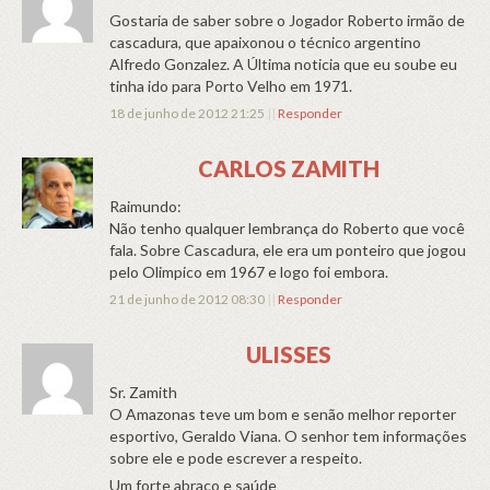
Gostaria de saber sobre o Jogador Roberto irmão de
cascadura, que apaixonou o técnico argentino
Alfredo Gonzalez. A Última noticia que eu soube eu
tinha ido para Porto Velho em 1971.
18 de junho de 2012 21:25
||
Responder
CARLOS ZAMITH
Raimundo:
Não tenho qualquer lembrança do Roberto que você
fala. Sobre Cascadura, ele era um ponteiro que jogou
pelo Olimpico em 1967 e logo foi embora.
21 de junho de 2012 08:30
||
Responder
ULISSES
Sr. Zamith
O Amazonas teve um bom e senão melhor reporter
esportivo, Geraldo Viana. O senhor tem informações
sobre ele e pode escrever a respeito.
Um forte abraço e saúde