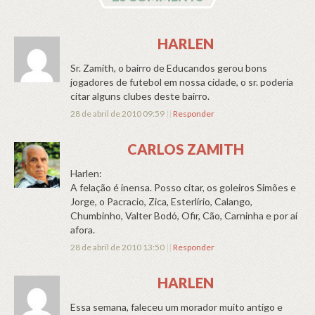
HARLEN
Sr. Zamith, o bairro de Educandos gerou bons
jogadores de futebol em nossa cidade, o sr. poderia
citar alguns clubes deste bairro.
28 de abril de 2010 09:59
||
Responder
CARLOS ZAMITH
Harlen:
A felação é inensa. Posso citar, os goleiros Simões e
Jorge, o Pacracio, Zica, Esterlírio, Calango,
Chumbinho, Valter Bodó, Ofir, Cão, Carninha e por aí
afora.
28 de abril de 2010 13:50
||
Responder
HARLEN
Essa semana, faleceu um morador muito antigo e