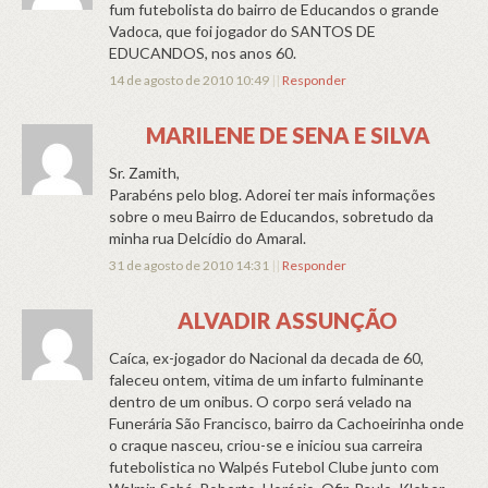
fum futebolista do bairro de Educandos o grande
Vadoca, que foi jogador do SANTOS DE
EDUCANDOS, nos anos 60.
14 de agosto de 2010 10:49
||
Responder
MARILENE DE SENA E SILVA
Sr. Zamith,
Parabéns pelo blog. Adorei ter mais informações
sobre o meu Bairro de Educandos, sobretudo da
minha rua Delcídio do Amaral.
31 de agosto de 2010 14:31
||
Responder
ALVADIR ASSUNÇÃO
Caíca, ex-jogador do Nacional da decada de 60,
faleceu ontem, vitima de um infarto fulminante
dentro de um onibus. O corpo será velado na
Funerária São Francisco, bairro da Cachoeirinha onde
o craque nasceu, criou-se e iniciou sua carreira
futebolistica no Walpés Futebol Clube junto com