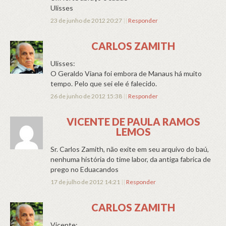
Ulisses
23 de junho de 2012 20:27
||
Responder
CARLOS ZAMITH
Ulisses:
O Geraldo Viana foi embora de Manaus há muito
tempo. Pelo que sei ele é falecido.
26 de junho de 2012 15:38
||
Responder
VICENTE DE PAULA RAMOS
LEMOS
Sr. Carlos Zamith, não exite em seu arquivo do baú,
nenhuma história do time labor, da antiga fabrica de
prego no Eduacandos
17 de julho de 2012 14:21
||
Responder
CARLOS ZAMITH
Vicente: