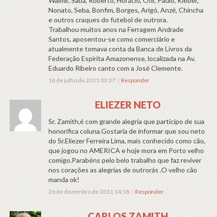
Walmir, Sabá, Roberto, Horácio, Ofir, Paulo, Kleber,
Nonato, Seba, Bonfim, Borges, Arigó, Anzé, Chincha
e outros craques do futebol de outrora.
Trabalhou muitos anos na Ferragem Andrade
Santos, aposentou-se como comerciário e
atualmente tomava conta da Banca de Livros da
Federação Espirita Amazonense, localizada na Av.
Eduardo Ribeiro canto com a José Clemente.
16 de julho de 2011 03:37
||
Responder
ELIEZER NETO
Sr. Zamith,é com grande alegria que participo de sua
honorífica coluna.Gostaria de informar que sou neto
do Sr.Eliezer Ferreira Lima, mais conhecido como cão,
que jogou no AMERICA e hoje mora em Porto velho
comigo.Parabéns pelo belo trabalho que faz reviver
nos corações as alegrias de outrorás .O velho cão
manda ok!
26 de dezembro de 2011 14:58
||
Responder
CARLOS ZAMITH