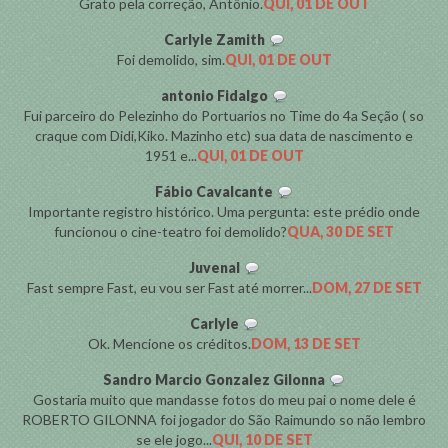
Grato pela correção, Antônio.
QUI, 01 DE OUT
Carlyle Zamith
Foi demolido, sim.
QUI, 01 DE OUT
antonio Fidalgo
Fui parceiro do Pelezinho do Portuarios no Time do 4a Seção ( so
craque com Didi,Kiko. Mazinho etc) sua data de nascimento e
1951 e...
QUI, 01 DE OUT
Fábio Cavalcante
Importante registro histórico. Uma pergunta: este prédio onde
funcionou o cine-teatro foi demolido?
QUA, 30 DE SET
Juvenal
Fast sempre Fast, eu vou ser Fast até morrer...
DOM, 27 DE SET
Carlyle
Ok. Mencione os créditos.
DOM, 13 DE SET
Sandro Marcio Gonzalez Gilonna
Gostaria muito que mandasse fotos do meu pai o nome dele é
ROBERTO GILONNA foi jogador do São Raimundo so não lembro
se ele jogo...
QUI, 10 DE SET