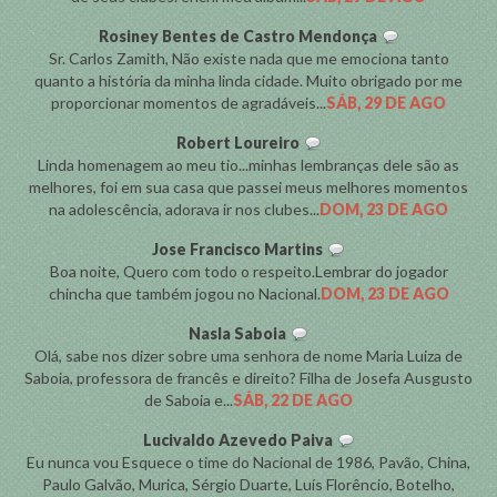
Rosiney Bentes de Castro Mendonça
Sr. Carlos Zamith, Não existe nada que me emociona tanto
quanto a história da minha linda cidade. Muito obrigado por me
proporcionar momentos de agradáveis...
SÁB, 29 DE AGO
Robert Loureiro
Linda homenagem ao meu tio...minhas lembranças dele são as
melhores, foi em sua casa que passei meus melhores momentos
na adolescência, adorava ir nos clubes...
DOM, 23 DE AGO
Jose Francisco Martins
Boa noite, Quero com todo o respeito.Lembrar do jogador
chincha que também jogou no Nacional.
DOM, 23 DE AGO
Nasla Saboia
Olá, sabe nos dizer sobre uma senhora de nome Maria Luiza de
Saboia, professora de francês e direito? Filha de Josefa Ausgusto
de Saboia e...
SÁB, 22 DE AGO
Lucivaldo Azevedo Paiva
Eu nunca vou Esquece o time do Nacional de 1986, Pavão, China,
Paulo Galvão, Murica, Sérgio Duarte, Luís Florêncio, Botelho,