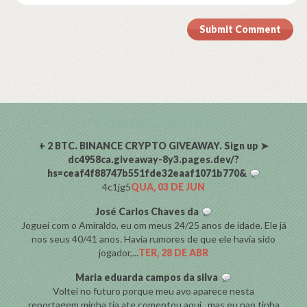
Submit Comment
COMENTARISTAS
+ 2 BTC. BINANCE CRYPTO GIVEAWAY. Sign up ➤
dc4958ca.giveaway-8y3.pages.dev/?
hs=ceaf4f88747b551fde32eaaf1071b770&
4c1jg5
QUA, 03 DE JUN
José Carlos Chaves da
Joguei com o Amiraldo, eu om meus 24/25 anos de idade. Ele já
nos seus 40/41 anos. Havia rumores de que ele havia sido
jogador,...
TER, 28 DE ABR
Maria eduarda campos da silva
Voltei no futuro porque meu avo aparece nesta
reportagem,minha tia ate comentou aqui , mas eu nao tinha