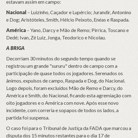
estavam assim em campo:
Nacional
– Luizinho, Caçador e Lupércio; Jurandir, Antonino
e Dog; Aristóteles, Smith, Hélcio Peixoto, Enéas e Raspada.
América
– Yano, Darcy e Mão de Remo; Pirrica, Toscano e
Dedé; Ivan, Zé Luiz, Jonga, Teodorico e Nicolau.
A BRIGA
Decorriam 30 minutos do segundo tempo quando se
registrou um grande "sururu" dentro de campo com a
participação de quase todos os jogadores. Serenados os
ânimos, expulsos de campo, Raspada e Dog, do Nacional.
Logo depois, foram excluídos Mão de Remo e Darcy, do
América e Smith, do Nacional, ficando esta agremiação com
oito jogadores e o América com nove. Após esse novo
incidente, com correria e sopapos de todos os lados, a
partida foi suspensa.
O caso foi para o Tribunal de Justiça da FADA que marcou a
disputa dos 15 minutos restantes para o dia 17 de