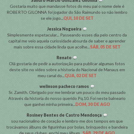
Sandro Marcio Gonzalez Gilonna
Gostaria muito que mandasse fotos do meu pai o nome dele é
ROBERTO GILONNA foi jogador do São Raimundo so não lembro
se ele jogo...
QUI, 10 DE SET
Jessica Nogueira
Simplesmente espetacular... Passeando esses dia pelo centro da
capital me veio aquela curiosidade absurda de saber e aprender
mais sobre essa cidade linda que acolhe...
SÁB, 05 DE SET
Renato
Olá gostaria de pedir a autorização para publicar algumas fotos
deste site no video sobre a historia do Nacional de Manaus em
meu canal do...
QUA, 02 DE SET
welinson pacheco ramos
Sr. Zamith. Obrigado por me lembrar um pouco do meu passado
Através da historia do nosso querido Pq.10. Foi neste balneario
que ganhei minha primeira...
DOM, 30 DE AGO
Rosiney Bentes de Castro Mendonça
sou nacionalino de coração e lembro-me dos tempos em que
trocávamos álbuns de figurinhas por bolas, brinquedos e bandeira
de seus clubes. enchi meu álbum...
SÁB, 29 DE AGO