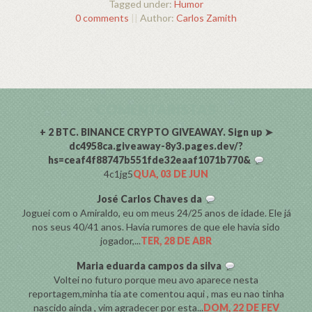
Tagged under:
Humor
0 comments
||
Author:
Carlos Zamith
COMENTARISTAS
+ 2 BTC. BINANCE CRYPTO GIVEAWAY. Sign up ➤
dc4958ca.giveaway-8y3.pages.dev/?
hs=ceaf4f88747b551fde32eaaf1071b770&
4c1jg5
QUA, 03 DE JUN
José Carlos Chaves da
Joguei com o Amiraldo, eu om meus 24/25 anos de idade. Ele já
nos seus 40/41 anos. Havia rumores de que ele havia sido
jogador,...
TER, 28 DE ABR
Maria eduarda campos da silva
Voltei no futuro porque meu avo aparece nesta
reportagem,minha tia ate comentou aqui , mas eu nao tinha
nascido ainda , vim agradecer por esta...
DOM, 22 DE FEV