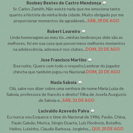
Rosiney Bentes de Castro Mendonça
Sr. Carlos Zamith, Não existe nada que me emociona tanto
quanto a história da minha linda cidade. Muito obrigado por me
proporcionar momentos de agradáveis...
SÁB, 29 DE AGO
Robert Loureiro
Linda homenagem ao meu tio...minhas lembranças dele são as
melhores, foi em sua casa que passei meus melhores momentos
na adolescência, adorava ir nos clubes...
DOM, 23 DE AGO
Jose Francisco Martins
Boa noite, Quero com todo o respeito.Lembrar do jogador
chincha que também jogou no Nacional.
DOM, 23 DE AGO
Nasla Saboia
Olá, sabe nos dizer sobre uma senhora de nome Maria Luiza de
Saboia, professora de francês e direito? Filha de Josefa Ausgusto
de Saboia e...
SÁB, 22 DE AGO
Lucivaldo Azevedo Paiva
Eu nunca vou Esquece o time do Nacional de 1986, Pavão, China,
Paulo Galvão, Murica, Sérgio Duarte, Luís Florêncio, Botelho,
Helino, Luísinho, Claudio Barbosa, Jorginho,...
QUI, 20 DE AGO