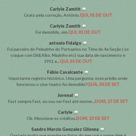
Carlyle Zamith
Grato pela correção, Antônio.
QUI, 01 DE OUT
Carlyle Zamith
Foi demolido, sim.
QUI, 01 DE OUT
antonio Fidalgo
Fui parceiro do Pelezinho do Portuarios no Time do 4a Seção ( so
craque com Didi,Kiko. Mazinho etc) sua data de nascimento e
1951 e...
QUI, 01 DE OUT
Fábio Cavalcante
Importante registro histórico. Uma pergunta: este prédio onde
funcionou o cine-teatro foi demolido?
QUA, 30 DE SET
Juvenal
Fast sempre Fast, eu vou ser Fast até morrer...
DOM, 27 DE SET
Carlyle
Ok. Mencione os créditos.
DOM, 13 DE SET
Sandro Marcio Gonzalez Gilonna
Gostaria muito que mandasse fotos do meu pai o nome dele é