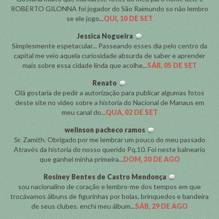
ROBERTO GILONNA foi jogador do São Raimundo so não lembro
se ele jogo...
QUI, 10 DE SET
Jessica Nogueira
Simplesmente espetacular... Passeando esses dia pelo centro da
capital me veio aquela curiosidade absurda de saber e aprender
mais sobre essa cidade linda que acolhe...
SÁB, 05 DE SET
Renato
Olá gostaria de pedir a autorização para publicar algumas fotos
deste site no video sobre a historia do Nacional de Manaus em
meu canal do...
QUA, 02 DE SET
welinson pacheco ramos
Sr. Zamith. Obrigado por me lembrar um pouco do meu passado
Através da historia do nosso querido Pq.10. Foi neste balneario
que ganhei minha primeira...
DOM, 30 DE AGO
Rosiney Bentes de Castro Mendonça
sou nacionalino de coração e lembro-me dos tempos em que
trocávamos álbuns de figurinhas por bolas, brinquedos e bandeira
de seus clubes. enchi meu álbum...
SÁB, 29 DE AGO