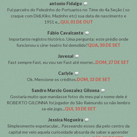
antonio Fidalgo
Fui parceiro do Pelezinho do Portuarios no Time do 4a Seção ( so
craque com Didi,Kiko. Mazinho etc) sua data de nascimento e
1951 e...
QUI, 01 DE OUT
Fábio Cavalcante
Importante registro histórico. Uma pergunta: este prédio onde
funcionou o cine-teatro foi demolido?
QUA, 30 DE SET
Juvenal
Fast sempre Fast, eu vou ser Fast até morrer...
DOM, 27 DE SET
Carlyle
Ok. Mencione os créditos.
DOM, 13 DE SET
Sandro Marcio Gonzalez Gilonna
Gostaria muito que mandasse fotos do meu pai o nome dele é
ROBERTO GILONNA foi jogador do São Raimundo so não lembro
se ele jogo...
QUI, 10 DE SET
Jessica Nogueira
Simplesmente espetacular... Passeando esses dia pelo centro da
capital me veio aquela curiosidade absurda de saber e aprender