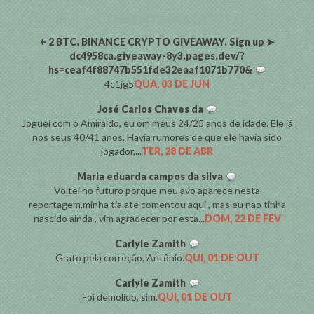
COMENTARISTAS
+ 2 BTC. BINANCE CRYPTO GIVEAWAY. Sign up ➤
dc4958ca.giveaway-8y3.pages.dev/?
hs=ceaf4f88747b551fde32eaaf1071b770&
4c1jg5
QUA, 03 DE JUN
José Carlos Chaves da
Joguei com o Amiraldo, eu om meus 24/25 anos de idade. Ele já
nos seus 40/41 anos. Havia rumores de que ele havia sido
jogador,...
TER, 28 DE ABR
Maria eduarda campos da silva
Voltei no futuro porque meu avo aparece nesta
reportagem,minha tia ate comentou aqui , mas eu nao tinha
nascido ainda , vim agradecer por esta...
DOM, 22 DE FEV
Carlyle Zamith
Grato pela correção, Antônio.
QUI, 01 DE OUT
Carlyle Zamith
Foi demolido, sim.
QUI, 01 DE OUT