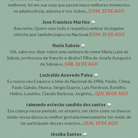
melhores, foi em sua casa que passei meus melhores momentos
na adolescência, adorava ir nos clubes...
DOM, 23 DE AGO
Jose Francisco Martins
Boa noite, Quero com todo o respeito.Lembrar do jogador
chincha que também jogou no Nacional.
DOM, 23 DE AGO
Nasla Saboia
Olá, sabe nos dizer sobre uma senhora de nome Maria Luiza de
Saboia, professora de francês e direito? Filha de Josefa Ausgusto
de Saboia e...
SÁB, 22 DE AGO
Lucivaldo Azevedo Paiva
Eu nunca vou Esquece o time do Nacional de 1986, Pavão, China,
Paulo Galvão, Murica, Sérgio Duarte, Luís Florêncio, Botelho,
Helino, Luísinho, Claudio Barbosa, Jorginho,...
QUI, 20 DE AGO
raimundo estevão candido dos santos
Era criança nesse período, no entanto, me sinto como se tivesse
vivido nessa época ou melhor gostaria imensamente ter vivido de
ter participado desses eventos...
QUA, 19 DE AGO
Jéssika Santos