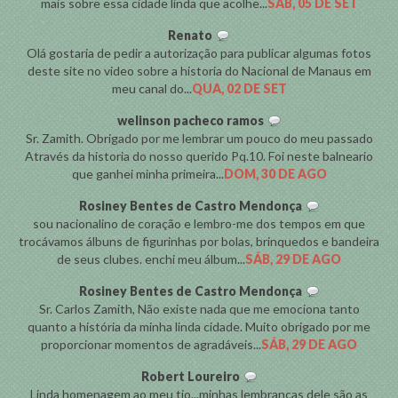
mais sobre essa cidade linda que acolhe...
SÁB, 05 DE SET
Renato
Olá gostaria de pedir a autorização para publicar algumas fotos
deste site no video sobre a historia do Nacional de Manaus em
meu canal do...
QUA, 02 DE SET
welinson pacheco ramos
Sr. Zamith. Obrigado por me lembrar um pouco do meu passado
Através da historia do nosso querido Pq.10. Foi neste balneario
que ganhei minha primeira...
DOM, 30 DE AGO
Rosiney Bentes de Castro Mendonça
sou nacionalino de coração e lembro-me dos tempos em que
trocávamos álbuns de figurinhas por bolas, brinquedos e bandeira
de seus clubes. enchi meu álbum...
SÁB, 29 DE AGO
Rosiney Bentes de Castro Mendonça
Sr. Carlos Zamith, Não existe nada que me emociona tanto
quanto a história da minha linda cidade. Muito obrigado por me
proporcionar momentos de agradáveis...
SÁB, 29 DE AGO
Robert Loureiro
Linda homenagem ao meu tio...minhas lembranças dele são as