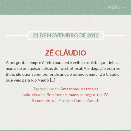
MENU
21 DE NOVEMBRO DE 2012
ZÉ CLÁUDIO
A pergunta sempre é feita para este velho cronista que tinha a
mania de pesquisar coisas do futebol local. A indagação está no
Blog. Ele quer saber por onde anda o antigo jogador Zé Cláudio
que veio para Rio Negro […]
Tagged under:
Amazonas
,
Astros da
bola
,
cláudio
,
fluminense
,
manaus
,
negro
,
rio
,
Zé
8 comments
||
Author:
Carlos Zamith