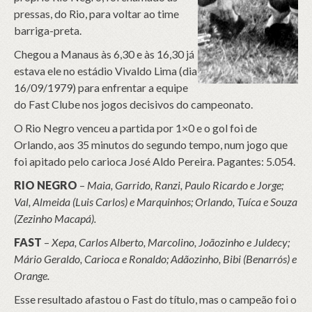
pressas, do Rio, para voltar ao time
barriga-preta.
Chegou a Manaus às 6,30 e às 16,30 já
estava ele no estádio Vivaldo Lima (dia
16/09/1979) para enfrentar a equipe
do Fast Clube nos jogos decisivos do campeonato.
O Rio Negro venceu a partida por 1×0 e o gol foi de
Orlando, aos 35 minutos do segundo tempo, num jogo que
foi apitado pelo carioca José Aldo Pereira. Pagantes: 5.054.
RIO NEGRO
–
Maia, Garrido, Ranzi, Paulo Ricardo e Jorge;
Val, Almeida (Luis Carlos) e Marquinhos; Orlando, Tuíca e Souza
(Zezinho Macapá).
FAST
–
Xepa, Carlos Alberto, Marcolino, Joãozinho e Juldecy;
Mário Geraldo, Carioca e Ronaldo; Adãozinho, Bibi (Benarrós) e
Orange.
Esse resultado afastou o Fast do título, mas o campeão foi o