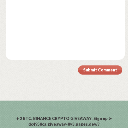
Submit Comment
COMENTARISTAS
+ 2 BTC. BINANCE CRYPTO GIVEAWAY. Sign up ➤
dc4958ca.giveaway-8y3.pages.dev/?