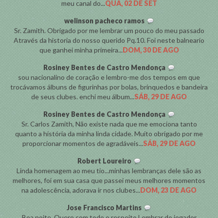
meu canal do...
QUA, 02 DE SET
welinson pacheco ramos
Sr. Zamith. Obrigado por me lembrar um pouco do meu passado
Através da historia do nosso querido Pq.10. Foi neste balneario
que ganhei minha primeira...
DOM, 30 DE AGO
Rosiney Bentes de Castro Mendonça
sou nacionalino de coração e lembro-me dos tempos em que
trocávamos álbuns de figurinhas por bolas, brinquedos e bandeira
de seus clubes. enchi meu álbum...
SÁB, 29 DE AGO
Rosiney Bentes de Castro Mendonça
Sr. Carlos Zamith, Não existe nada que me emociona tanto
quanto a história da minha linda cidade. Muito obrigado por me
proporcionar momentos de agradáveis...
SÁB, 29 DE AGO
Robert Loureiro
Linda homenagem ao meu tio...minhas lembranças dele são as
melhores, foi em sua casa que passei meus melhores momentos
na adolescência, adorava ir nos clubes...
DOM, 23 DE AGO
Jose Francisco Martins
Boa noite, Quero com todo o respeito.Lembrar do jogador