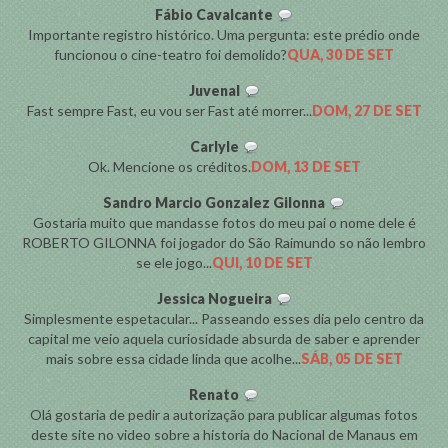
Fábio Cavalcante
Importante registro histórico. Uma pergunta: este prédio onde
funcionou o cine-teatro foi demolido?
QUA, 30 DE SET
Juvenal
Fast sempre Fast, eu vou ser Fast até morrer...
DOM, 27 DE SET
Carlyle
Ok. Mencione os créditos.
DOM, 13 DE SET
Sandro Marcio Gonzalez Gilonna
Gostaria muito que mandasse fotos do meu pai o nome dele é
ROBERTO GILONNA foi jogador do São Raimundo so não lembro
se ele jogo...
QUI, 10 DE SET
Jessica Nogueira
Simplesmente espetacular... Passeando esses dia pelo centro da
capital me veio aquela curiosidade absurda de saber e aprender
mais sobre essa cidade linda que acolhe...
SÁB, 05 DE SET
Renato
Olá gostaria de pedir a autorização para publicar algumas fotos
deste site no video sobre a historia do Nacional de Manaus em