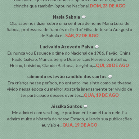
chincha que também jogou no Nacional.
DOM, 23 DE AGO
Nasla Saboia
Olá, sabe nos dizer sobre uma senhora de nome Maria Luiza de
Saboia, professora de francês e direito? Filha de Josefa Ausgusto
de Saboia e...
SÁB, 22 DE AGO
Lucivaldo Azevedo Paiva
Eu nunca vou Esquece o time do Nacional de 1986, Pavão, China,
Paulo Galvão, Murica, Sérgio Duarte, Luís Florêncio, Botelho,
Helino, Luísinho, Claudio Barbosa, Jorginho,...
QUI, 20 DE AGO
raimundo estevão candido dos santos
Era criança nesse período, no entanto, me sinto como se tivesse
vivido nessa época ou melhor gostaria imensamente ter vivido de
ter participado desses eventos...
QUA, 19 DE AGO
Jéssika Santos
Me admirei com seu blog, e praticamente amei tudo nele. Eu
admiro muito a historia do nosso Estado, e lendo sua publicações
eu viajo e...
QUA, 19 DE AGO