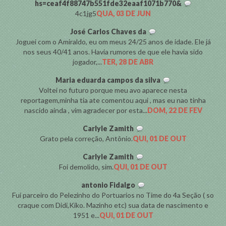
hs=ceaf4f88747b551fde32eaaf1071b770&
4c1jg5
QUA, 03 DE JUN
José Carlos Chaves da
Joguei com o Amiraldo, eu om meus 24/25 anos de idade. Ele já
nos seus 40/41 anos. Havia rumores de que ele havia sido
jogador,...
TER, 28 DE ABR
Maria eduarda campos da silva
Voltei no futuro porque meu avo aparece nesta
reportagem,minha tia ate comentou aqui , mas eu nao tinha
nascido ainda , vim agradecer por esta...
DOM, 22 DE FEV
Carlyle Zamith
Grato pela correção, Antônio.
QUI, 01 DE OUT
Carlyle Zamith
Foi demolido, sim.
QUI, 01 DE OUT
antonio Fidalgo
Fui parceiro do Pelezinho do Portuarios no Time do 4a Seção ( so
craque com Didi,Kiko. Mazinho etc) sua data de nascimento e
1951 e...
QUI, 01 DE OUT