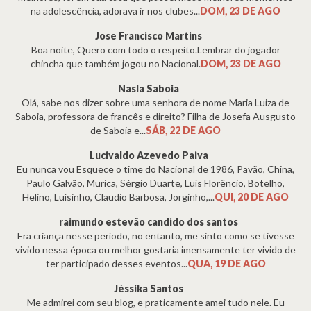
na adolescência, adorava ir nos clubes...
DOM, 23 DE AGO
Jose Francisco Martins
Boa noite, Quero com todo o respeito.Lembrar do jogador
chincha que também jogou no Nacional.
DOM, 23 DE AGO
Nasla Saboia
Olá, sabe nos dizer sobre uma senhora de nome Maria Luiza de
Saboia, professora de francês e direito? Filha de Josefa Ausgusto
de Saboia e...
SÁB, 22 DE AGO
Lucivaldo Azevedo Paiva
Eu nunca vou Esquece o time do Nacional de 1986, Pavão, China,
Paulo Galvão, Murica, Sérgio Duarte, Luís Florêncio, Botelho,
Helino, Luísinho, Claudio Barbosa, Jorginho,...
QUI, 20 DE AGO
raimundo estevão candido dos santos
Era criança nesse período, no entanto, me sinto como se tivesse
vivido nessa época ou melhor gostaria imensamente ter vivido de
ter participado desses eventos...
QUA, 19 DE AGO
Jéssika Santos
Me admirei com seu blog, e praticamente amei tudo nele. Eu