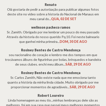
Renato
Olá gostaria de pedir a autorização para publicar algumas fotos
deste site no video sobre a historia do Nacional de Manaus em
meu canal do...
QUA, 02 DE SET
welinson pacheco ramos
Sr. Zamith. Obrigado por me lembrar um pouco do meu passado
Através da historia do nosso querido Pq.10. Foi neste balneario
que ganhei minha primeira...
DOM, 30 DE AGO
Rosiney Bentes de Castro Mendonça
sou nacionalino de coração e lembro-me dos tempos em que
trocávamos álbuns de figurinhas por bolas, brinquedos e bandeira
de seus clubes. enchi meu álbum...
SÁB, 29 DE AGO
Rosiney Bentes de Castro Mendonça
Sr. Carlos Zamith, Não existe nada que me emociona tanto
quanto a história da minha linda cidade. Muito obrigado por me
proporcionar momentos de agradáveis...
SÁB, 29 DE AGO
Robert Loureiro
Linda homenagem ao meu tio...minhas lembranças dele são as
melhores, foi em sua casa que passei meus melhores momentos