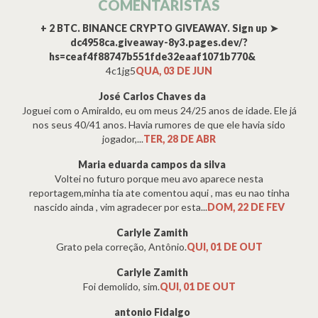
COMENTARISTAS
+ 2 BTC. BINANCE CRYPTO GIVEAWAY. Sign up ➤
dc4958ca.giveaway-8y3.pages.dev/?
hs=ceaf4f88747b551fde32eaaf1071b770&
4c1jg5
QUA, 03 DE JUN
José Carlos Chaves da
Joguei com o Amiraldo, eu om meus 24/25 anos de idade. Ele já
nos seus 40/41 anos. Havia rumores de que ele havia sido
jogador,...
TER, 28 DE ABR
Maria eduarda campos da silva
Voltei no futuro porque meu avo aparece nesta
reportagem,minha tia ate comentou aqui , mas eu nao tinha
nascido ainda , vim agradecer por esta...
DOM, 22 DE FEV
Carlyle Zamith
Grato pela correção, Antônio.
QUI, 01 DE OUT
Carlyle Zamith
Foi demolido, sim.
QUI, 01 DE OUT
antonio Fidalgo