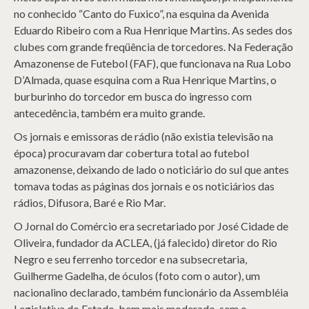
no conhecido “Canto do Fuxico”, na esquina da Avenida
Eduardo Ribeiro com a Rua Henrique Martins. As sedes dos
clubes com grande freqüência de torcedores. Na Federação
Amazonense de Futebol (FAF), que funcionava na Rua Lobo
D’Almada, quase esquina com a Rua Henrique Martins, o
burburinho do torcedor em busca do ingresso com
antecedência, também era muito grande.
Os jornais e emissoras de rádio (não existia televisão na
época) procuravam dar cobertura total ao futebol
amazonense, deixando de lado o noticiário do sul que antes
tomava todas as páginas dos jornais e os noticiários das
rádios, Difusora, Baré e Rio Mar.
O Jornal do Comércio era secretariado por José Cidade de
Oliveira, fundador da ACLEA, (já falecido) diretor do Rio
Negro e seu ferrenho torcedor e na subsecretaria,
Guilherme Gadelha, de óculos (foto com o autor), um
nacionalino declarado, também funcionário da Assembléia
Legislativa do Estado, bem mais moderado, sem o