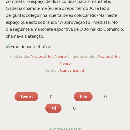
completar o espaço de duas colunas para a manchete,
Gadelha chamou-me (eu era o repórter do JC) e fez a
pergunta: coleguinha, que tal se eu colocar Rio-Nal neste
espaço que está sobrando? A aprovação foi imediata. No
dia seguinte a manchete esportiva de O Jornal do Comércio,
chamava a atenção.
Filed under:
Nacional
,
Rio Negro
||
Tagged under:
Nacional
,
Rio
Negro
Author:
Carlos Zamith
tweet
like
0
0
+1
0
1 COMMENT