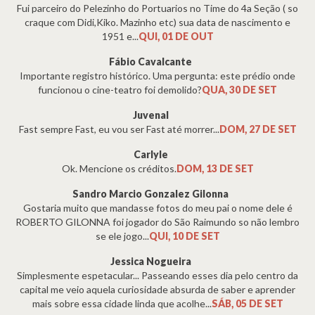
Fui parceiro do Pelezinho do Portuarios no Time do 4a Seção ( so
craque com Didi,Kiko. Mazinho etc) sua data de nascimento e
1951 e...
QUI, 01 DE OUT
Fábio Cavalcante
Importante registro histórico. Uma pergunta: este prédio onde
funcionou o cine-teatro foi demolido?
QUA, 30 DE SET
Juvenal
Fast sempre Fast, eu vou ser Fast até morrer...
DOM, 27 DE SET
Carlyle
Ok. Mencione os créditos.
DOM, 13 DE SET
Sandro Marcio Gonzalez Gilonna
Gostaria muito que mandasse fotos do meu pai o nome dele é
ROBERTO GILONNA foi jogador do São Raimundo so não lembro
se ele jogo...
QUI, 10 DE SET
Jessica Nogueira
Simplesmente espetacular... Passeando esses dia pelo centro da
capital me veio aquela curiosidade absurda de saber e aprender
mais sobre essa cidade linda que acolhe...
SÁB, 05 DE SET