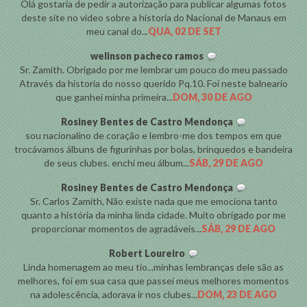
Olá gostaria de pedir a autorização para publicar algumas fotos
deste site no video sobre a historia do Nacional de Manaus em
meu canal do...
QUA, 02 DE SET
welinson pacheco ramos
Sr. Zamith. Obrigado por me lembrar um pouco do meu passado
Através da historia do nosso querido Pq.10. Foi neste balneario
que ganhei minha primeira...
DOM, 30 DE AGO
Rosiney Bentes de Castro Mendonça
sou nacionalino de coração e lembro-me dos tempos em que
trocávamos álbuns de figurinhas por bolas, brinquedos e bandeira
de seus clubes. enchi meu álbum...
SÁB, 29 DE AGO
Rosiney Bentes de Castro Mendonça
Sr. Carlos Zamith, Não existe nada que me emociona tanto
quanto a história da minha linda cidade. Muito obrigado por me
proporcionar momentos de agradáveis...
SÁB, 29 DE AGO
Robert Loureiro
Linda homenagem ao meu tio...minhas lembranças dele são as
melhores, foi em sua casa que passei meus melhores momentos
na adolescência, adorava ir nos clubes...
DOM, 23 DE AGO