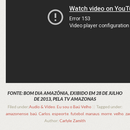
FONTE: BOM DIA AMAZÔNIA, EXIBIDO EM 28 DE JULHO
DE 2013, PELA TV AMAZONAS
Filed under:
Audio & Video
,
Eu sou o Baú Velho
||
Tagged under:
amazonense
,
baú
,
Carlos
,
espeorte
,
futebol
,
manaus
,
morre
,
velho
,
za
Author:
Carlyle Zamith