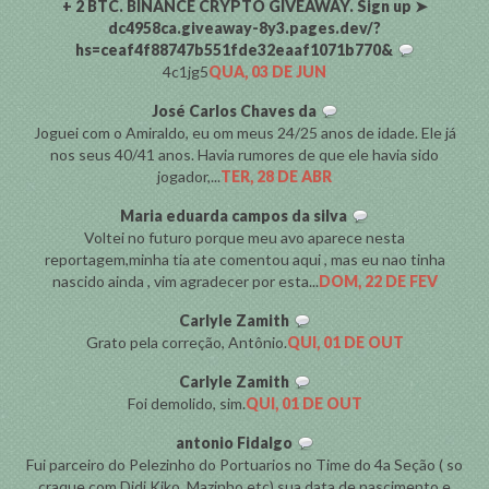
+ 2 BTC. BINANCE CRYPTO GIVEAWAY. Sign up ➤
dc4958ca.giveaway-8y3.pages.dev/?
hs=ceaf4f88747b551fde32eaaf1071b770&
4c1jg5
QUA, 03 DE JUN
José Carlos Chaves da
Joguei com o Amiraldo, eu om meus 24/25 anos de idade. Ele já
nos seus 40/41 anos. Havia rumores de que ele havia sido
jogador,...
TER, 28 DE ABR
Maria eduarda campos da silva
Voltei no futuro porque meu avo aparece nesta
reportagem,minha tia ate comentou aqui , mas eu nao tinha
nascido ainda , vim agradecer por esta...
DOM, 22 DE FEV
Carlyle Zamith
Grato pela correção, Antônio.
QUI, 01 DE OUT
Carlyle Zamith
Foi demolido, sim.
QUI, 01 DE OUT
antonio Fidalgo
Fui parceiro do Pelezinho do Portuarios no Time do 4a Seção ( so
craque com Didi,Kiko. Mazinho etc) sua data de nascimento e