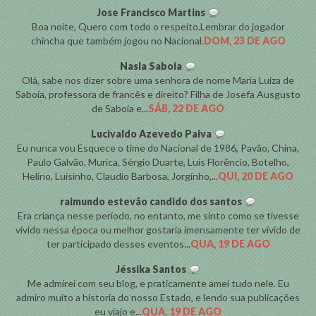
Jose Francisco Martins
Boa noite, Quero com todo o respeito.Lembrar do jogador
chincha que também jogou no Nacional.
DOM, 23 DE AGO
Nasla Saboia
Olá, sabe nos dizer sobre uma senhora de nome Maria Luiza de
Saboia, professora de francês e direito? Filha de Josefa Ausgusto
de Saboia e...
SÁB, 22 DE AGO
Lucivaldo Azevedo Paiva
Eu nunca vou Esquece o time do Nacional de 1986, Pavão, China,
Paulo Galvão, Murica, Sérgio Duarte, Luís Florêncio, Botelho,
Helino, Luísinho, Claudio Barbosa, Jorginho,...
QUI, 20 DE AGO
raimundo estevão candido dos santos
Era criança nesse período, no entanto, me sinto como se tivesse
vivido nessa época ou melhor gostaria imensamente ter vivido de
ter participado desses eventos...
QUA, 19 DE AGO
Jéssika Santos
Me admirei com seu blog, e praticamente amei tudo nele. Eu
admiro muito a historia do nosso Estado, e lendo sua publicações
eu viajo e...
QUA, 19 DE AGO