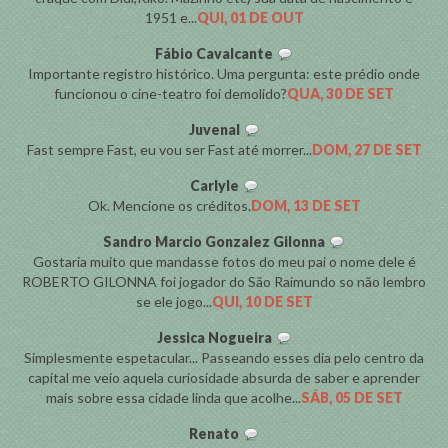
1951 e...
QUI, 01 DE OUT
Fábio Cavalcante
Importante registro histórico. Uma pergunta: este prédio onde
funcionou o cine-teatro foi demolido?
QUA, 30 DE SET
Juvenal
Fast sempre Fast, eu vou ser Fast até morrer...
DOM, 27 DE SET
Carlyle
Ok. Mencione os créditos.
DOM, 13 DE SET
Sandro Marcio Gonzalez Gilonna
Gostaria muito que mandasse fotos do meu pai o nome dele é
ROBERTO GILONNA foi jogador do São Raimundo so não lembro
se ele jogo...
QUI, 10 DE SET
Jessica Nogueira
Simplesmente espetacular... Passeando esses dia pelo centro da
capital me veio aquela curiosidade absurda de saber e aprender
mais sobre essa cidade linda que acolhe...
SÁB, 05 DE SET
Renato