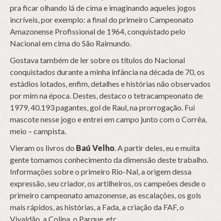
pra ficar olhando lá de cima e imaginando aqueles jogos
incríveis, por exemplo: a final do primeiro Campeonato
Amazonense Profissional de 1964, conquistado pelo
Nacional em cima do São Raimundo.
Gostava também de ler sobre os títulos do Nacional
conquistados durante a minha infância na década de 70, os
estádios lotados, enfim, detalhes e histórias não observados
por mim na época. Destes, destaco o tetracampeonato de
1979, 40.193 pagantes, gol de Raul, na prorrogação. Fui
mascote nesse jogo e entrei em campo junto com o Corrêa,
meio – campista.
Vieram os livros do
Baú Velho
. A partir deles, eu e muita
gente tomamos conhecimento da dimensão deste trabalho.
Informações sobre o primeiro Rio-Nal, a origem dessa
expressão, seu criador, os artilheiros, os campeões desde o
primeiro campeonato amazonense, as escalações, os gols
mais rápidos, as histórias, a Fada, a criação da FAF, o
Vivaldão, a Colina, o Parque, etc.