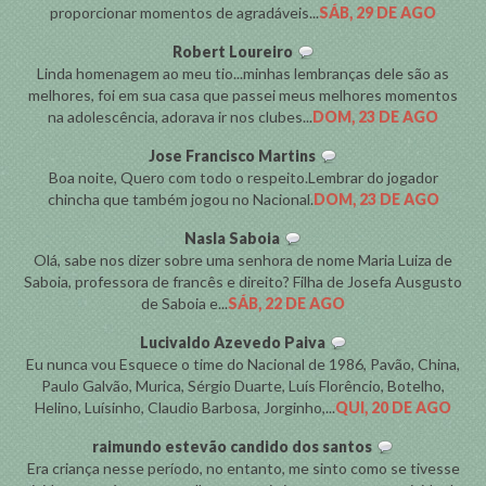
proporcionar momentos de agradáveis...
SÁB, 29 DE AGO
Robert Loureiro
Linda homenagem ao meu tio...minhas lembranças dele são as
melhores, foi em sua casa que passei meus melhores momentos
na adolescência, adorava ir nos clubes...
DOM, 23 DE AGO
Jose Francisco Martins
Boa noite, Quero com todo o respeito.Lembrar do jogador
chincha que também jogou no Nacional.
DOM, 23 DE AGO
Nasla Saboia
Olá, sabe nos dizer sobre uma senhora de nome Maria Luiza de
Saboia, professora de francês e direito? Filha de Josefa Ausgusto
de Saboia e...
SÁB, 22 DE AGO
Lucivaldo Azevedo Paiva
Eu nunca vou Esquece o time do Nacional de 1986, Pavão, China,
Paulo Galvão, Murica, Sérgio Duarte, Luís Florêncio, Botelho,
Helino, Luísinho, Claudio Barbosa, Jorginho,...
QUI, 20 DE AGO
raimundo estevão candido dos santos
Era criança nesse período, no entanto, me sinto como se tivesse