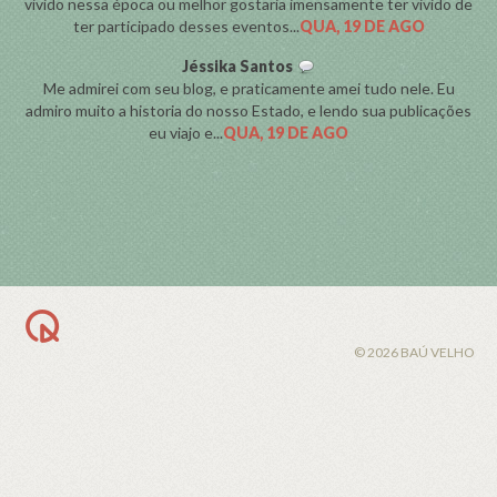
vivido nessa época ou melhor gostaria imensamente ter vivido de
ter participado desses eventos...
QUA, 19 DE AGO
Jéssika Santos
Me admirei com seu blog, e praticamente amei tudo nele. Eu
admiro muito a historia do nosso Estado, e lendo sua publicações
eu viajo e...
QUA, 19 DE AGO
BACK TO TOP
© 2026 BAÚ VELHO