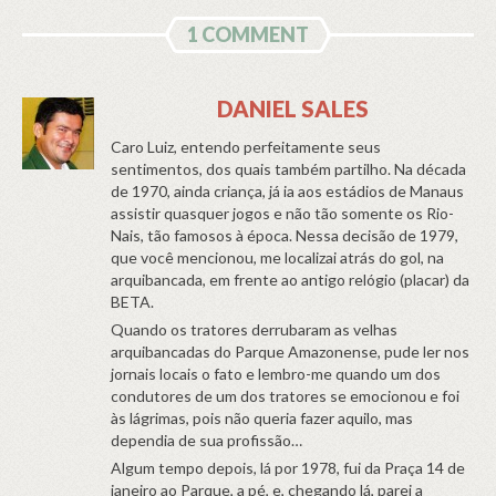
1 COMMENT
DANIEL SALES
Caro Luiz, entendo perfeitamente seus
sentimentos, dos quais também partilho. Na década
de 1970, ainda criança, já ia aos estádios de Manaus
assistir quasquer jogos e não tão somente os Rio-
Nais, tão famosos à época. Nessa decisão de 1979,
que você mencionou, me localizai atrás do gol, na
arquibancada, em frente ao antigo relógio (placar) da
BETA.
Quando os tratores derrubaram as velhas
arquibancadas do Parque Amazonense, pude ler nos
jornais locais o fato e lembro-me quando um dos
condutores de um dos tratores se emocionou e foi
às lágrimas, pois não queria fazer aquilo, mas
dependia de sua profissão…
Algum tempo depois, lá por 1978, fui da Praça 14 de
janeiro ao Parque, a pé, e, chegando lá, parei a