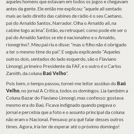
aqueles homens que estavam em todos os jogos e chegavam
antes da gente. Ele então me explicou: “aquele ali sentado
mais ao lado direito das cabines de rádio é o seu Caetano,
pai do Arnaldo Santos, Narrador. Olha o Arnaldo ali, na
cabine logo acima”. Então, eu retruquei: como pode ele ser o
pai do Arnaldo Santos se ele é nacionalino e o Arnaldo,
rionegrino?. Meu pai riu e disse: “mas o filho não é obrigado
a ter o mesmo time do pai”. E seguiu explicando “Aqueles
outros dois, sentados do lado esquerdo, são o Flaviano
Limongi, primeiro Presidente da FAF, e o outro é o Carlos
Zamith, da coluna
Baú Velho
”.
Pois bem, o tempo passou, tornei-me leitor assíduo do
Baú
Velho
, no jornal A Crítica, todos os domingos. Lia também a
Coluna Bazar do Flaviano Limongi, mas confesso: gostava
mesmo era do Baú. Ficava indignado quando pegava o
jornal e percebia que a foto e o assunto principal da coluna
não eram o Nacional. Pensava: pra quê falar desses outros
times. Agora, iria ter de esperar até o próximo domingo!