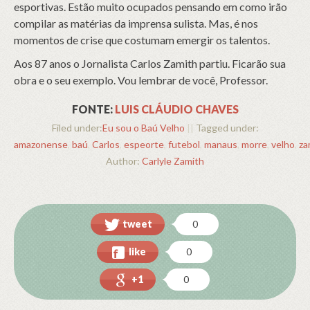
esportivas. Estão muito ocupados pensando em como irão
compilar as matérias da imprensa sulista. Mas, é nos
momentos de crise que costumam emergir os talentos.
Aos 87 anos o Jornalista Carlos Zamith partiu. Ficarão sua
obra e o seu exemplo. Vou lembrar de você, Professor.
FONTE:
LUIS CLÁUDIO CHAVES
Filed under:
Eu sou o Baú Velho
||
Tagged under:
amazonense
,
baú
,
Carlos
,
espeorte
,
futebol
,
manaus
,
morre
,
velho
,
za
Author:
Carlyle Zamith
tweet
0
like
0
+1
0