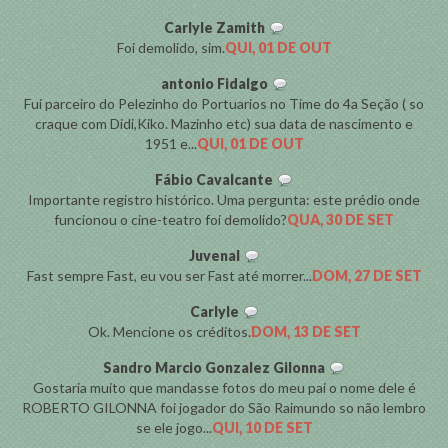
Carlyle Zamith
Foi demolido, sim.
QUI, 01 DE OUT
antonio Fidalgo
Fui parceiro do Pelezinho do Portuarios no Time do 4a Seção ( so
craque com Didi,Kiko. Mazinho etc) sua data de nascimento e
1951 e...
QUI, 01 DE OUT
Fábio Cavalcante
Importante registro histórico. Uma pergunta: este prédio onde
funcionou o cine-teatro foi demolido?
QUA, 30 DE SET
Juvenal
Fast sempre Fast, eu vou ser Fast até morrer...
DOM, 27 DE SET
Carlyle
Ok. Mencione os créditos.
DOM, 13 DE SET
Sandro Marcio Gonzalez Gilonna
Gostaria muito que mandasse fotos do meu pai o nome dele é
ROBERTO GILONNA foi jogador do São Raimundo so não lembro
se ele jogo...
QUI, 10 DE SET