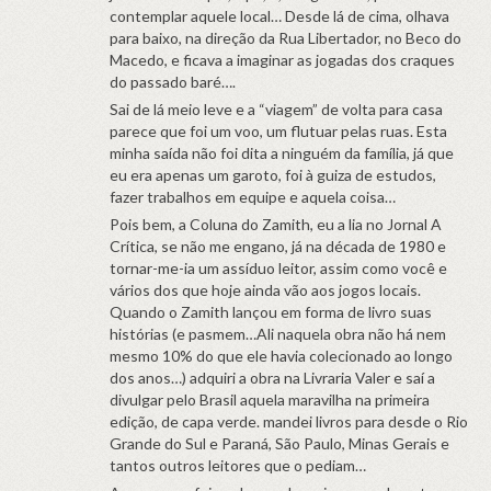
contemplar aquele local… Desde lá de cima, olhava
para baixo, na direção da Rua Libertador, no Beco do
Macedo, e ficava a imaginar as jogadas dos craques
do passado baré….
Sai de lá meio leve e a “viagem” de volta para casa
parece que foi um voo, um flutuar pelas ruas. Esta
minha saída não foi dita a ninguém da família, já que
eu era apenas um garoto, foi à guiza de estudos,
fazer trabalhos em equipe e aquela coisa…
Pois bem, a Coluna do Zamith, eu a lia no Jornal A
Crítica, se não me engano, já na década de 1980 e
tornar-me-ia um assíduo leitor, assim como você e
vários dos que hoje ainda vão aos jogos locais.
Quando o Zamith lançou em forma de livro suas
histórias (e pasmem…Ali naquela obra não há nem
mesmo 10% do que ele havia colecionado ao longo
dos anos…) adquiri a obra na Livraria Valer e saí a
divulgar pelo Brasil aquela maravilha na primeira
edição, de capa verde. mandei livros para desde o Rio
Grande do Sul e Paraná, São Paulo, Minas Gerais e
tantos outros leitores que o pediam…