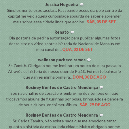
Jessica Nogueira
Simplesmente espetacular... Passeando esses dia pelo centro da
capital me veio aquela curiosidade absurda de saber e aprender
mais sobre essa cidade linda que acolhe...
SÁB, 05 DE SET
Renato
Olá gostaria de pedir a autorização para publicar algumas fotos
deste site no video sobre a historia do Nacional de Manaus em
meu canal do...
QUA, 02 DE SET
welinson pacheco ramos
Sr. Zamith. Obrigado por me lembrar um pouco do meu passado
Através da historia do nosso querido Pq.10. Foi neste balneario
que ganhei minha primeira...
DOM, 30 DE AGO
Rosiney Bentes de Castro Mendonça
sou nacionalino de coração e lembro-me dos tempos em que
trocávamos álbuns de figurinhas por bolas, brinquedos e bandeira
de seus clubes. enchi meu álbum...
SÁB, 29 DE AGO
Rosiney Bentes de Castro Mendonça
Sr. Carlos Zamith, Não existe nada que me emociona tanto
quanto a história da minha linda cidade. Muito obrigado por me