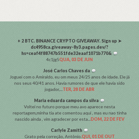
COMENTARISTAS
+ 2 BTC. BINANCE CRYPTO GIVEAWAY. Sign up ➤
dc4958ca.giveaway-8y3.pages.dev/?
hs=ceaf4f88747b551fde32eaaf1071b770&
4c1jg5
QUA, 03 DE JUN
José Carlos Chaves da
Joguei com o Amiraldo, eu om meus 24/25 anos de idade. Ele já
nos seus 40/41 anos. Havia rumores de que ele havia sido
jogador,...
TER, 28 DE ABR
Maria eduarda campos da silva
Voltei no futuro porque meu avo aparece nesta
reportagem,minha tia ate comentou aqui , mas eu nao tinha
nascido ainda , vim agradecer por esta...
DOM, 22 DE FEV
Carlyle Zamith
Grato pela correção, Antônio.
QUI, 01 DE OUT