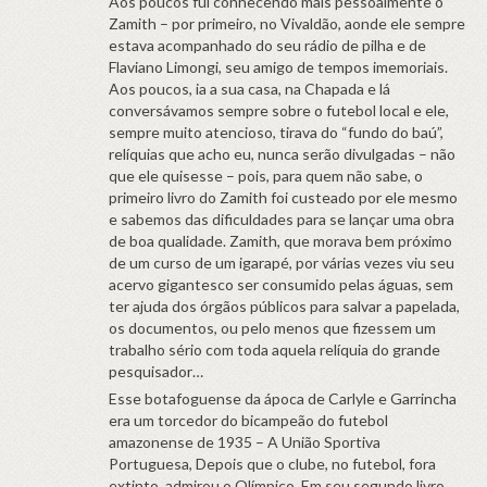
Aos poucos fui conhecendo mais pessoalmente o
Zamith – por primeiro, no Vivaldão, aonde ele sempre
estava acompanhado do seu rádio de pilha e de
Flaviano Limongi, seu amigo de tempos imemoriais.
Aos poucos, ia a sua casa, na Chapada e lá
conversávamos sempre sobre o futebol local e ele,
sempre muito atencioso, tirava do “fundo do baú”,
relíquias que acho eu, nunca serão divulgadas – não
que ele quisesse – pois, para quem não sabe, o
primeiro livro do Zamith foi custeado por ele mesmo
e sabemos das dificuldades para se lançar uma obra
de boa qualidade. Zamith, que morava bem próximo
de um curso de um igarapé, por várias vezes viu seu
acervo gigantesco ser consumido pelas águas, sem
ter ajuda dos órgãos públicos para salvar a papelada,
os documentos, ou pelo menos que fizessem um
trabalho sério com toda aquela relíquia do grande
pesquisador…
Esse botafoguense da ápoca de Carlyle e Garrincha
era um torcedor do bicampeão do futebol
amazonense de 1935 – A União Sportiva
Portuguesa, Depois que o clube, no futebol, fora
extinto, admirou o Olímpico. Em seu segundo livro