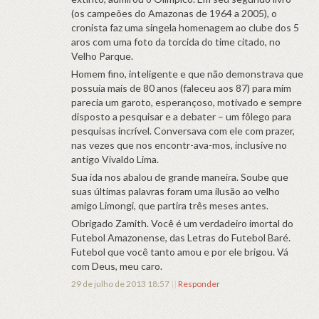
(os campeões do Amazonas de 1964 a 2005), o
cronista faz uma singela homenagem ao clube dos 5
aros com uma foto da torcida do time citado, no
Velho Parque.
Homem fino, inteligente e que não demonstrava que
possuía mais de 80 anos (faleceu aos 87) para mim
parecia um garoto, esperançoso, motivado e sempre
disposto a pesquisar e a debater – um fôlego para
pesquisas incrível. Conversava com ele com prazer,
nas vezes que nos encontr-ava-mos, inclusive no
antigo Vivaldo Lima.
Sua ida nos abalou de grande maneira. Soube que
suas últimas palavras foram uma ilusão ao velho
amigo Limongi, que partira três meses antes.
Obrigado Zamith. Você é um verdadeiro imortal do
Futebol Amazonense, das Letras do Futebol Baré.
Futebol que você tanto amou e por ele brigou. Vá
com Deus, meu caro.
29 de julho de 2013 18:57
||
Responder