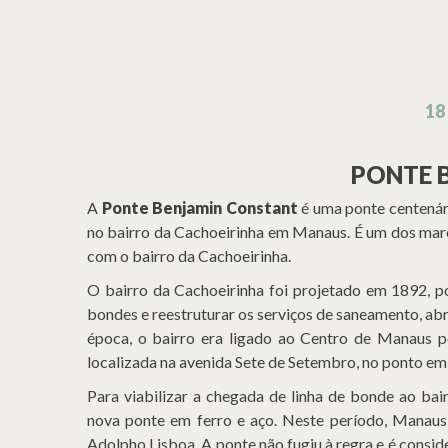
18
PONTE 
A
Ponte Benjamin Constant
é uma ponte centenári
no bairro da Cachoeirinha em Manaus. É um dos marc
com o bairro da Cachoeirinha.
O bairro da Cachoeirinha foi projetado em 1892, po
bondes e reestruturar os serviços de saneamento, ab
época, o bairro era ligado ao Centro de Manaus
localizada na avenida Sete de Setembro, no ponto em
Para viabilizar a chegada de linha de bonde ao bai
nova ponte em ferro e aço. Neste período, Manaus
Adolpho Lisboa. A ponte não fugiu à regra e é consi