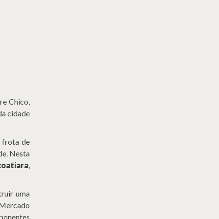
re Chico,
da cidade
 frota de
de. Nesta
coatiara
,
truir uma
o Mercado
mponentes