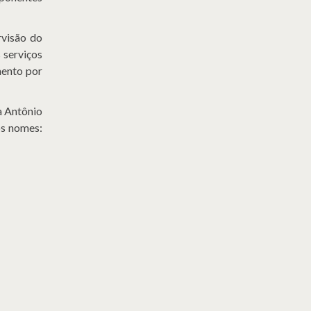
rvisão do
 serviços
mento por
a Antônio
os nomes: