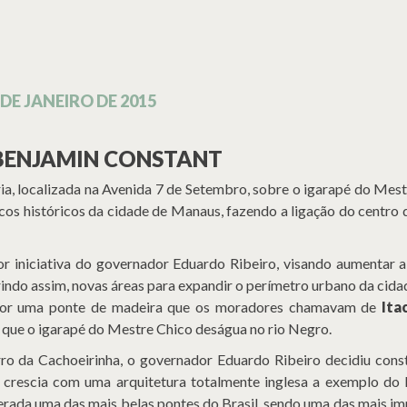
 DE JANEIRO DE 2015
BENJAMIN CONSTANT
a, localizada na Avenida 7 de Setembro, sobre o igarapé do Mest
os históricos da cidade de Manaus, fazendo a ligação do centro 
r iniciativa do governador Eduardo Ribeiro, visando aumentar a
rindo assim, novas áreas para expandir o perímetro urbano da cida
 por uma ponte de madeira que os moradores chamavam de
Ita
 que o igarapé do Mestre Chico deságua no rio Negro.
rro da Cachoeirinha, o governador Eduardo Ribeiro decidiu cons
 crescia com uma arquitetura totalmente inglesa a exemplo d
derada uma das mais belas pontes do Brasil, sendo uma das mais i