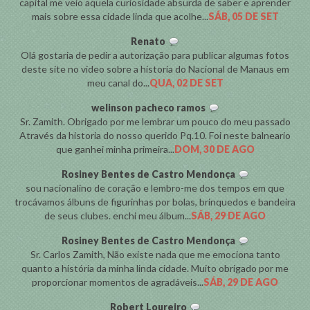
capital me veio aquela curiosidade absurda de saber e aprender
mais sobre essa cidade linda que acolhe...
SÁB, 05 DE SET
Renato
Olá gostaria de pedir a autorização para publicar algumas fotos
deste site no video sobre a historia do Nacional de Manaus em
meu canal do...
QUA, 02 DE SET
welinson pacheco ramos
Sr. Zamith. Obrigado por me lembrar um pouco do meu passado
Através da historia do nosso querido Pq.10. Foi neste balneario
que ganhei minha primeira...
DOM, 30 DE AGO
Rosiney Bentes de Castro Mendonça
sou nacionalino de coração e lembro-me dos tempos em que
trocávamos álbuns de figurinhas por bolas, brinquedos e bandeira
de seus clubes. enchi meu álbum...
SÁB, 29 DE AGO
Rosiney Bentes de Castro Mendonça
Sr. Carlos Zamith, Não existe nada que me emociona tanto
quanto a história da minha linda cidade. Muito obrigado por me
proporcionar momentos de agradáveis...
SÁB, 29 DE AGO
Robert Loureiro