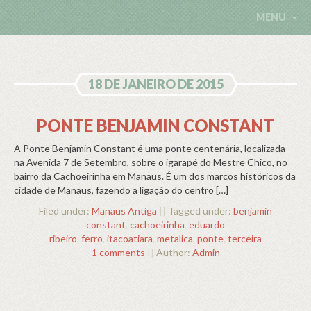
MENU
18 DE JANEIRO DE 2015
PONTE BENJAMIN CONSTANT
A Ponte Benjamin Constant é uma ponte centenária, localizada
na Avenida 7 de Setembro, sobre o igarapé do Mestre Chico, no
bairro da Cachoeirinha em Manaus. É um dos marcos históricos da
cidade de Manaus, fazendo a ligação do centro […]
Filed under:
Manaus Antiga
||
Tagged under:
benjamin
constant
,
cachoeirinha
,
eduardo
ribeiro
,
ferro
,
itacoatiara
,
metalica
,
ponte
,
terceira
1 comments
||
Author:
Admin