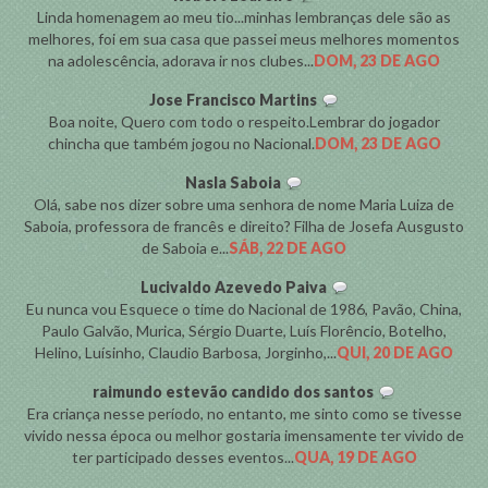
Linda homenagem ao meu tio...minhas lembranças dele são as
melhores, foi em sua casa que passei meus melhores momentos
na adolescência, adorava ir nos clubes...
DOM, 23 DE AGO
Jose Francisco Martins
Boa noite, Quero com todo o respeito.Lembrar do jogador
chincha que também jogou no Nacional.
DOM, 23 DE AGO
Nasla Saboia
Olá, sabe nos dizer sobre uma senhora de nome Maria Luiza de
Saboia, professora de francês e direito? Filha de Josefa Ausgusto
de Saboia e...
SÁB, 22 DE AGO
Lucivaldo Azevedo Paiva
Eu nunca vou Esquece o time do Nacional de 1986, Pavão, China,
Paulo Galvão, Murica, Sérgio Duarte, Luís Florêncio, Botelho,
Helino, Luísinho, Claudio Barbosa, Jorginho,...
QUI, 20 DE AGO
raimundo estevão candido dos santos
Era criança nesse período, no entanto, me sinto como se tivesse
vivido nessa época ou melhor gostaria imensamente ter vivido de
ter participado desses eventos...
QUA, 19 DE AGO