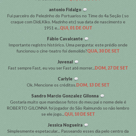
antonio Fidalgo
Fui parceiro do Pelezinho do Portuarios no Time do 4a Seção ( so
craque com Didi,Kiko. Mazinho etc) sua data de nascimento e
1951 e...
QUI, 01 DE OUT
Fábio Cavalcante
Importante registro histórico. Uma pergunta: este prédio onde
funcionou o cine-teatro foi demolido?
QUA, 30 DE SET
Juvenal
Fast sempre Fast, eu vou ser Fast até morrer...
DOM, 27 DE SET
Carlyle
Ok. Mencione os créditos.
DOM, 13 DE SET
Sandro Marcio Gonzalez Gilonna
Gostaria muito que mandasse fotos do meu pai o nome dele é
ROBERTO GILONNA foi jogador do São Raimundo so não lembro
se ele jogo...
QUI, 10 DE SET
Jessica Nogueira
Simplesmente espetacular... Passeando esses dia pelo centro da