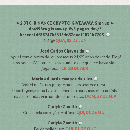
COMENTARISTAS
+ 2 BTC. BINANCE CRYPTO GIVEAWAY. Sign up ➤
dc4958ca.giveaway-8y3.pages.dev/?
hs=ceaf4f88747b551fde32eaaf1071b770&
4c1jg5
QUA, 03 DE JUN
José Carlos Chaves da
Joguei com o Amiraldo, eu om meus 24/25 anos de idade. Ele já
nos seus 40/41 anos. Havia rumores de que ele havia sido
jogador,...
TER, 28 DE ABR
Maria eduarda campos da silva
Voltei no futuro porque meu avo aparece nesta
reportagem,minha tia ate comentou aqui , mas eu nao tinha
nascido ainda , vim agradecer por esta...
DOM, 22 DE FEV
Carlyle Zamith
Grato pela correção, Antônio.
QUI, 01 DE OUT
Carlyle Zamith
Foi demolido, sim.
QUI, 01 DE OUT