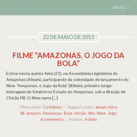
MENU
22 DE MAIO DE 2015
FILME “AMAZONAS, O JOGO DA
BOLA”
Estive nesta quinta-feira (21), na Assembleia Legislativa do
Amazonas (Aleam), participando da solenidade de lançamento do
filme “Amazonas, o Jogo da Bola” (80min), primeiro longa-
metragem de futebol no Estado do Amazonas, sob a direção de
Chicão Fill. O filme narra […]
Filed under:
Cotidiano
||
Tagged under:
aleam.chico
fill
,
amazon
,
Amazonas
,
Bola
,
chicão
,
film
,
filme
,
Jogo
6 comments
||
Author:
Admin