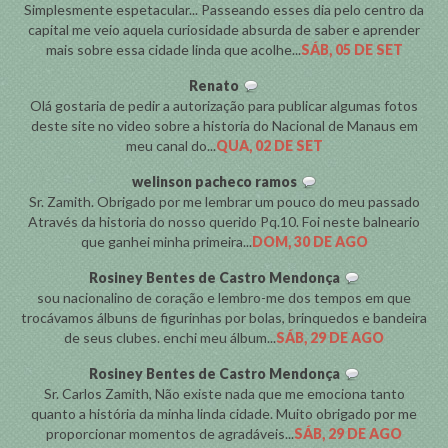
Simplesmente espetacular... Passeando esses dia pelo centro da
capital me veio aquela curiosidade absurda de saber e aprender
mais sobre essa cidade linda que acolhe...
SÁB, 05 DE SET
Renato
Olá gostaria de pedir a autorização para publicar algumas fotos
deste site no video sobre a historia do Nacional de Manaus em
meu canal do...
QUA, 02 DE SET
welinson pacheco ramos
Sr. Zamith. Obrigado por me lembrar um pouco do meu passado
Através da historia do nosso querido Pq.10. Foi neste balneario
que ganhei minha primeira...
DOM, 30 DE AGO
Rosiney Bentes de Castro Mendonça
sou nacionalino de coração e lembro-me dos tempos em que
trocávamos álbuns de figurinhas por bolas, brinquedos e bandeira
de seus clubes. enchi meu álbum...
SÁB, 29 DE AGO
Rosiney Bentes de Castro Mendonça
Sr. Carlos Zamith, Não existe nada que me emociona tanto
quanto a história da minha linda cidade. Muito obrigado por me
proporcionar momentos de agradáveis...
SÁB, 29 DE AGO