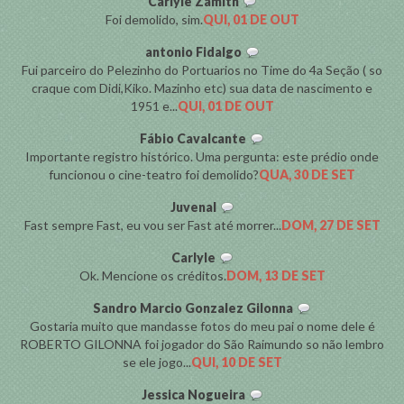
Carlyle Zamith
Foi demolido, sim.
QUI, 01 DE OUT
antonio Fidalgo
Fui parceiro do Pelezinho do Portuarios no Time do 4a Seção ( so
craque com Didi,Kiko. Mazinho etc) sua data de nascimento e
1951 e...
QUI, 01 DE OUT
Fábio Cavalcante
Importante registro histórico. Uma pergunta: este prédio onde
funcionou o cine-teatro foi demolido?
QUA, 30 DE SET
Juvenal
Fast sempre Fast, eu vou ser Fast até morrer...
DOM, 27 DE SET
Carlyle
Ok. Mencione os créditos.
DOM, 13 DE SET
Sandro Marcio Gonzalez Gilonna
Gostaria muito que mandasse fotos do meu pai o nome dele é
ROBERTO GILONNA foi jogador do São Raimundo so não lembro
se ele jogo...
QUI, 10 DE SET
Jessica Nogueira