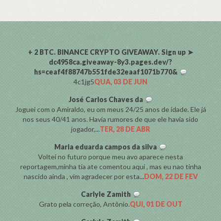
COMENTARISTAS
+ 2 BTC. BINANCE CRYPTO GIVEAWAY. Sign up ➤
dc4958ca.giveaway-8y3.pages.dev/?
hs=ceaf4f88747b551fde32eaaf1071b770&
4c1jg5
QUA, 03 DE JUN
José Carlos Chaves da
Joguei com o Amiraldo, eu om meus 24/25 anos de idade. Ele já
nos seus 40/41 anos. Havia rumores de que ele havia sido
jogador,...
TER, 28 DE ABR
Maria eduarda campos da silva
Voltei no futuro porque meu avo aparece nesta
reportagem,minha tia ate comentou aqui , mas eu nao tinha
nascido ainda , vim agradecer por esta...
DOM, 22 DE FEV
Carlyle Zamith
Grato pela correção, Antônio.
QUI, 01 DE OUT