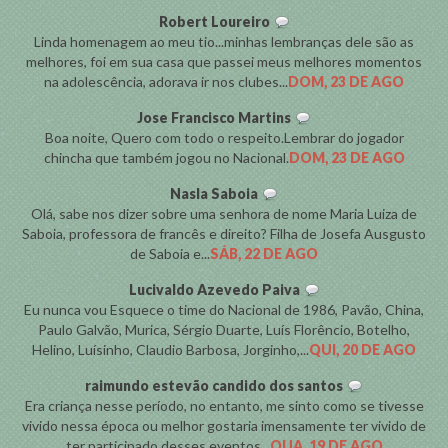
Robert Loureiro
Linda homenagem ao meu tio...minhas lembranças dele são as
melhores, foi em sua casa que passei meus melhores momentos
na adolescência, adorava ir nos clubes...
DOM, 23 DE AGO
Jose Francisco Martins
Boa noite, Quero com todo o respeito.Lembrar do jogador
chincha que também jogou no Nacional.
DOM, 23 DE AGO
Nasla Saboia
Olá, sabe nos dizer sobre uma senhora de nome Maria Luiza de
Saboia, professora de francês e direito? Filha de Josefa Ausgusto
de Saboia e...
SÁB, 22 DE AGO
Lucivaldo Azevedo Paiva
Eu nunca vou Esquece o time do Nacional de 1986, Pavão, China,
Paulo Galvão, Murica, Sérgio Duarte, Luís Florêncio, Botelho,
Helino, Luísinho, Claudio Barbosa, Jorginho,...
QUI, 20 DE AGO
raimundo estevão candido dos santos
Era criança nesse período, no entanto, me sinto como se tivesse
vivido nessa época ou melhor gostaria imensamente ter vivido de
ter participado desses eventos...
QUA, 19 DE AGO