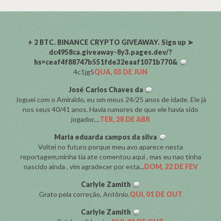
COMENTARISTAS
+ 2 BTC. BINANCE CRYPTO GIVEAWAY. Sign up ➤
dc4958ca.giveaway-8y3.pages.dev/?
hs=ceaf4f88747b551fde32eaaf1071b770&
4c1jg5
QUA, 03 DE JUN
José Carlos Chaves da
Joguei com o Amiraldo, eu om meus 24/25 anos de idade. Ele já
nos seus 40/41 anos. Havia rumores de que ele havia sido
jogador,...
TER, 28 DE ABR
Maria eduarda campos da silva
Voltei no futuro porque meu avo aparece nesta
reportagem,minha tia ate comentou aqui , mas eu nao tinha
nascido ainda , vim agradecer por esta...
DOM, 22 DE FEV
Carlyle Zamith
Grato pela correção, Antônio.
QUI, 01 DE OUT
Carlyle Zamith