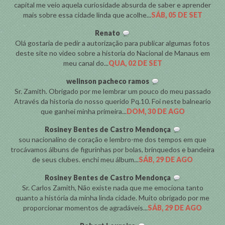
capital me veio aquela curiosidade absurda de saber e aprender
mais sobre essa cidade linda que acolhe...
SÁB, 05 DE SET
Renato
Olá gostaria de pedir a autorização para publicar algumas fotos
deste site no video sobre a historia do Nacional de Manaus em
meu canal do...
QUA, 02 DE SET
welinson pacheco ramos
Sr. Zamith. Obrigado por me lembrar um pouco do meu passado
Através da historia do nosso querido Pq.10. Foi neste balneario
que ganhei minha primeira...
DOM, 30 DE AGO
Rosiney Bentes de Castro Mendonça
sou nacionalino de coração e lembro-me dos tempos em que
trocávamos álbuns de figurinhas por bolas, brinquedos e bandeira
de seus clubes. enchi meu álbum...
SÁB, 29 DE AGO
Rosiney Bentes de Castro Mendonça
Sr. Carlos Zamith, Não existe nada que me emociona tanto
quanto a história da minha linda cidade. Muito obrigado por me
proporcionar momentos de agradáveis...
SÁB, 29 DE AGO