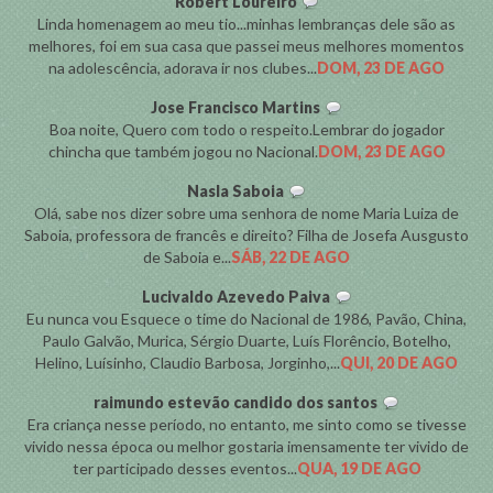
Robert Loureiro
Linda homenagem ao meu tio...minhas lembranças dele são as
melhores, foi em sua casa que passei meus melhores momentos
na adolescência, adorava ir nos clubes...
DOM, 23 DE AGO
Jose Francisco Martins
Boa noite, Quero com todo o respeito.Lembrar do jogador
chincha que também jogou no Nacional.
DOM, 23 DE AGO
Nasla Saboia
Olá, sabe nos dizer sobre uma senhora de nome Maria Luiza de
Saboia, professora de francês e direito? Filha de Josefa Ausgusto
de Saboia e...
SÁB, 22 DE AGO
Lucivaldo Azevedo Paiva
Eu nunca vou Esquece o time do Nacional de 1986, Pavão, China,
Paulo Galvão, Murica, Sérgio Duarte, Luís Florêncio, Botelho,
Helino, Luísinho, Claudio Barbosa, Jorginho,...
QUI, 20 DE AGO
raimundo estevão candido dos santos
Era criança nesse período, no entanto, me sinto como se tivesse
vivido nessa época ou melhor gostaria imensamente ter vivido de
ter participado desses eventos...
QUA, 19 DE AGO