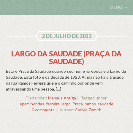
MENU
2 DE JULHO DE 2013
LARGO DA SAUDADE (PRAÇA DA
SAUDADE)
Esta é Praça da Saudade quando seu nome na época era Largo da
Saudade. Esta foto é da década de 1920. Ainda não há o traçado
da rua Ramos Ferreira que é o caminho por onde vem
atravessando uma pessoa, […]
Filed under:
Manaus Antiga
||
Tagged under:
epaminondas
,
ferreira
,
largo
,
Praça
,
ramos
,
saudade
0 comments
||
Author:
Carlyle Zamith