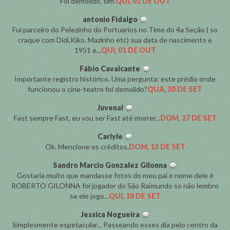
Foi demolido, sim.
QUI, 01 DE OUT
antonio Fidalgo
Fui parceiro do Pelezinho do Portuarios no Time do 4a Seção ( so
craque com Didi,Kiko. Mazinho etc) sua data de nascimento e
1951 e...
QUI, 01 DE OUT
Fábio Cavalcante
Importante registro histórico. Uma pergunta: este prédio onde
funcionou o cine-teatro foi demolido?
QUA, 30 DE SET
Juvenal
Fast sempre Fast, eu vou ser Fast até morrer...
DOM, 27 DE SET
Carlyle
Ok. Mencione os créditos.
DOM, 13 DE SET
Sandro Marcio Gonzalez Gilonna
Gostaria muito que mandasse fotos do meu pai o nome dele é
ROBERTO GILONNA foi jogador do São Raimundo so não lembro
se ele jogo...
QUI, 10 DE SET
Jessica Nogueira
Simplesmente espetacular... Passeando esses dia pelo centro da