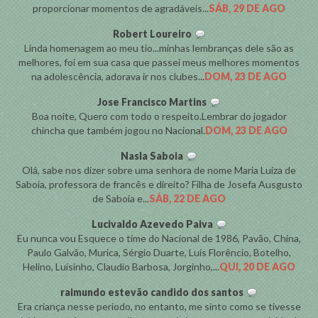
proporcionar momentos de agradáveis...
SÁB, 29 DE AGO
Robert Loureiro
Linda homenagem ao meu tio...minhas lembranças dele são as
melhores, foi em sua casa que passei meus melhores momentos
na adolescência, adorava ir nos clubes...
DOM, 23 DE AGO
Jose Francisco Martins
Boa noite, Quero com todo o respeito.Lembrar do jogador
chincha que também jogou no Nacional.
DOM, 23 DE AGO
Nasla Saboia
Olá, sabe nos dizer sobre uma senhora de nome Maria Luiza de
Saboia, professora de francês e direito? Filha de Josefa Ausgusto
de Saboia e...
SÁB, 22 DE AGO
Lucivaldo Azevedo Paiva
Eu nunca vou Esquece o time do Nacional de 1986, Pavão, China,
Paulo Galvão, Murica, Sérgio Duarte, Luís Florêncio, Botelho,
Helino, Luísinho, Claudio Barbosa, Jorginho,...
QUI, 20 DE AGO
raimundo estevão candido dos santos
Era criança nesse período, no entanto, me sinto como se tivesse