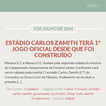
MENU
2 DE JULHO DE 2014
ESTÁDIO CARLOS ZAMITH TERÁ 1º
JOGO OFICIAL DESDE QUE FOI
CONSTRUÍDO
Manaus E.C e Manaus F.C duelam pela segunda rodada do returno
do Campeonato Amazonense de Futebol Júnior. Confronto será
neste sábado pela manhã O estádio Carlos Zamith (CT do
Coroado), na Zona Leste de Manaus, finalmente vai receber a
primeira […]
Filed under:
Cotidiano
||
Tagged under:
colina
,
Coroado
,
estádio
carlos zamith
,
governador
,
josé melo
,
Omar; Aziz
,
zamith
3 comments
||
Author:
Admin