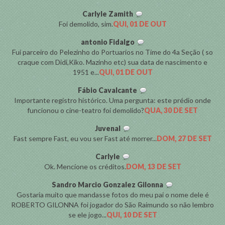
Carlyle Zamith
Foi demolido, sim.
QUI, 01 DE OUT
antonio Fidalgo
Fui parceiro do Pelezinho do Portuarios no Time do 4a Seção ( so
craque com Didi,Kiko. Mazinho etc) sua data de nascimento e
1951 e...
QUI, 01 DE OUT
Fábio Cavalcante
Importante registro histórico. Uma pergunta: este prédio onde
funcionou o cine-teatro foi demolido?
QUA, 30 DE SET
Juvenal
Fast sempre Fast, eu vou ser Fast até morrer...
DOM, 27 DE SET
Carlyle
Ok. Mencione os créditos.
DOM, 13 DE SET
Sandro Marcio Gonzalez Gilonna
Gostaria muito que mandasse fotos do meu pai o nome dele é
ROBERTO GILONNA foi jogador do São Raimundo so não lembro
se ele jogo...
QUI, 10 DE SET