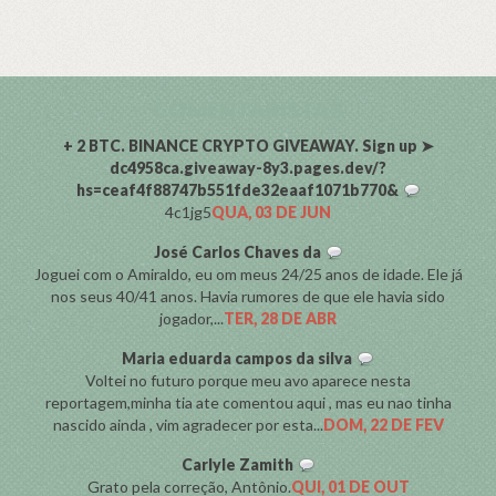
COMENTARISTAS
+ 2 BTC. BINANCE CRYPTO GIVEAWAY. Sign up ➤
dc4958ca.giveaway-8y3.pages.dev/?
hs=ceaf4f88747b551fde32eaaf1071b770&
4c1jg5
QUA, 03 DE JUN
José Carlos Chaves da
Joguei com o Amiraldo, eu om meus 24/25 anos de idade. Ele já
nos seus 40/41 anos. Havia rumores de que ele havia sido
jogador,...
TER, 28 DE ABR
Maria eduarda campos da silva
Voltei no futuro porque meu avo aparece nesta
reportagem,minha tia ate comentou aqui , mas eu nao tinha
nascido ainda , vim agradecer por esta...
DOM, 22 DE FEV
Carlyle Zamith
Grato pela correção, Antônio.
QUI, 01 DE OUT