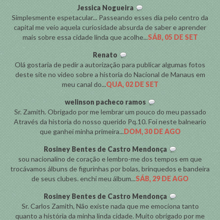
Jessica Nogueira
Simplesmente espetacular... Passeando esses dia pelo centro da
capital me veio aquela curiosidade absurda de saber e aprender
mais sobre essa cidade linda que acolhe...
SÁB, 05 DE SET
Renato
Olá gostaria de pedir a autorização para publicar algumas fotos
deste site no video sobre a historia do Nacional de Manaus em
meu canal do...
QUA, 02 DE SET
welinson pacheco ramos
Sr. Zamith. Obrigado por me lembrar um pouco do meu passado
Através da historia do nosso querido Pq.10. Foi neste balneario
que ganhei minha primeira...
DOM, 30 DE AGO
Rosiney Bentes de Castro Mendonça
sou nacionalino de coração e lembro-me dos tempos em que
trocávamos álbuns de figurinhas por bolas, brinquedos e bandeira
de seus clubes. enchi meu álbum...
SÁB, 29 DE AGO
Rosiney Bentes de Castro Mendonça
Sr. Carlos Zamith, Não existe nada que me emociona tanto
quanto a história da minha linda cidade. Muito obrigado por me