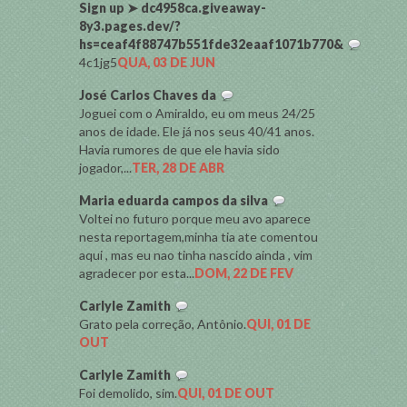
Sign up ➤ dc4958ca.giveaway-
8y3.pages.dev/?
hs=ceaf4f88747b551fde32eaaf1071b770&
4c1jg5
QUA, 03 DE JUN
José Carlos Chaves da
Joguei com o Amiraldo, eu om meus 24/25
anos de idade. Ele já nos seus 40/41 anos.
Havia rumores de que ele havia sido
jogador,...
TER, 28 DE ABR
Maria eduarda campos da silva
Voltei no futuro porque meu avo aparece
nesta reportagem,minha tia ate comentou
aqui , mas eu nao tinha nascido ainda , vim
agradecer por esta...
DOM, 22 DE FEV
Carlyle Zamith
Grato pela correção, Antônio.
QUI, 01 DE
OUT
Carlyle Zamith
Foi demolido, sim.
QUI, 01 DE OUT