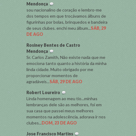
Mendonça
sou nacionalino de coração e lembro-me
dos tempos em que trocávamos álbuns de
figurinhas por bolas, brinquedos e bandeira
de seus clubes. enchi meu álbum...
SÁB, 29
DE AGO
Rosiney Bentes de Castro
Mendonça
Sr. Carlos Zamith, Não existe nada que me
emociona tanto quanto a história da minha
linda cidade. Muito obrigado por me
proporcionar momentos de
agradáveis...
SÁB, 29 DE AGO
Robert Loureiro
Linda homenagem ao meu tio...minhas
lembranças dele são as melhores, foi em
sua casa que passei meus melhores
momentos na adolescência, adorava ir nos
clubes...
DOM, 23 DE AGO
Jose Francisco Martins