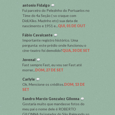
antonio Fidalgo
Fui parceiro do Pelezinho do Portuarios no
Time do 4a Seção ( so craque com
Didi,Kiko. Mazinho etc) sua data de
nascimento e 1951 e...
QUI, 01 DE OUT
Fábio Cavalcante
Importante registro histórico. Uma
pergunta: este prédio onde funcionou o
cine-teatro foi demolido?
QUA, 30 DE SET
Juvenal
Fast sempre Fast, eu vou ser Fast até
morrer...
DOM, 27 DE SET
Carlyle
Ok. Mencione os créditos.
DOM, 13 DE
SET
Sandro Marcio Gonzalez Gilonna
Gostaria muito que mandasse fotos do
meu pai o nome dele é ROBERTO
GILONNA foi jogador do São Raimundo so