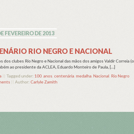
DE FEVEREIRO DE 2013
ENÁRIO RIO NEGRO E NACIONAL
s dos clubes Rio Negro e Nacional das mãos dos amigos Valdir Correia (o
ambém ao presidente da ACLEA, Eduardo Monteiro de Paula, […]
a
||
Tagged under:
100
,
anos
,
centenária
,
medalha
,
Nacional
,
Rio Negro
ments
||
Author:
Carlyle Zamith