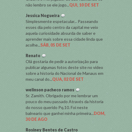
não lembro se ele jogo...
QUI, 10 DE SET
Jessica Nogueira
Simplesmente espetacular... Passeando
esses dia pelo centro da capital me veio
aquela curiosidade absurda de saber e
aprender mais sobre essa cidade linda que
acolhe...
SÁB, 05 DE SET
Renato
Olá gostaria de pedir a autorização para
publicar algumas fotos deste site no video
sobre a historia do Nacional de Manaus em
meu canal do...
QUA, 02 DE SET
welinson pacheco ramos
Sr. Zamith. Obrigado por me lembrar um
pouco do meu passado Através da historia
do nosso querido Pq.10. Foi neste
balneario que ganhei minha primeira...
DOM,
30 DE AGO
Rosiney Bentes de Castro