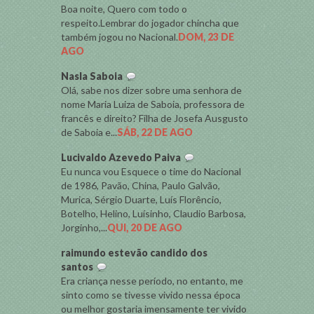
Boa noite, Quero com todo o
respeito.Lembrar do jogador chincha que
também jogou no Nacional.
DOM, 23 DE
AGO
Nasla Saboia
Olá, sabe nos dizer sobre uma senhora de
nome Maria Luiza de Saboia, professora de
francês e direito? Filha de Josefa Ausgusto
de Saboia e...
SÁB, 22 DE AGO
Lucivaldo Azevedo Paiva
Eu nunca vou Esquece o time do Nacional
de 1986, Pavão, China, Paulo Galvão,
Murica, Sérgio Duarte, Luís Florêncio,
Botelho, Helino, Luísinho, Claudio Barbosa,
Jorginho,...
QUI, 20 DE AGO
raimundo estevão candido dos
santos
Era criança nesse período, no entanto, me
sinto como se tivesse vivido nessa época
ou melhor gostaria imensamente ter vivido