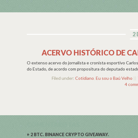
2
ACERVO HISTÓRICO DE C
O extenso acervo do jornalista e cronista esportivo Carlo
do Estado, de acordo com propositura do deputado estadu
Filed under:
Cotidiano
,
Eu sou o Baú Velho
||
4 com
COMENTARISTAS
+ 2 BTC. BINANCE CRYPTO GIVEAWAY.