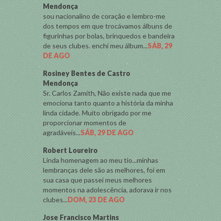
Mendonça
sou nacionalino de coração e lembro-me
dos tempos em que trocávamos álbuns de
figurinhas por bolas, brinquedos e bandeira
de seus clubes. enchi meu álbum...
SÁB, 29
DE AGO
Rosiney Bentes de Castro
Mendonça
Sr. Carlos Zamith, Não existe nada que me
emociona tanto quanto a história da minha
linda cidade. Muito obrigado por me
proporcionar momentos de
agradáveis...
SÁB, 29 DE AGO
Robert Loureiro
Linda homenagem ao meu tio...minhas
lembranças dele são as melhores, foi em
sua casa que passei meus melhores
momentos na adolescência, adorava ir nos
clubes...
DOM, 23 DE AGO
Jose Francisco Martins