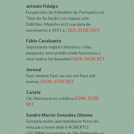
antonio Fidalgo
Fui parceiro do Pelezinho do Portuarios no
Time do 4a Seção ( so craque com
Didi,Kiko. Mazinho etc) sua data de
nascimento e 1951 e...
QUI, 01 DE OUT
Fábio Cavalcante
Importante registro histórico. Uma
pergunta: este prédio onde funcionou o
cine-teatro foi demolido?
QUA, 30 DE SET
Juvenal
Fast sempre Fast, eu vou ser Fast até
morrer...
DOM, 27 DE SET
Carlyle
Ok. Mencione os créditos.
DOM, 13 DE
SET
Sandro Marcio Gonzalez Gilonna
Gostaria muito que mandasse fotos do
meu pai o nome dele é ROBERTO
GILONNA foi jogador do São Raimundo so