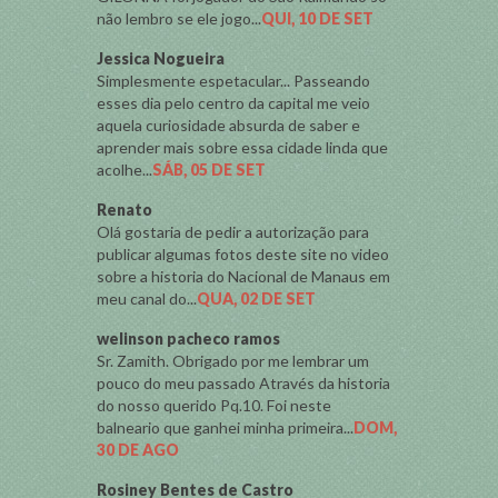
não lembro se ele jogo...
QUI, 10 DE SET
Jessica Nogueira
Simplesmente espetacular... Passeando
esses dia pelo centro da capital me veio
aquela curiosidade absurda de saber e
aprender mais sobre essa cidade linda que
acolhe...
SÁB, 05 DE SET
Renato
Olá gostaria de pedir a autorização para
publicar algumas fotos deste site no video
sobre a historia do Nacional de Manaus em
meu canal do...
QUA, 02 DE SET
welinson pacheco ramos
Sr. Zamith. Obrigado por me lembrar um
pouco do meu passado Através da historia
do nosso querido Pq.10. Foi neste
balneario que ganhei minha primeira...
DOM,
30 DE AGO
Rosiney Bentes de Castro