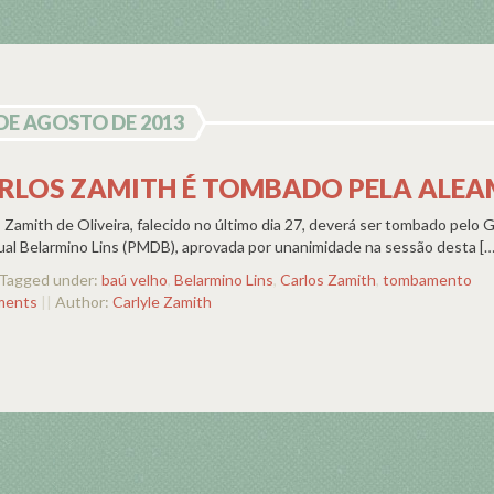
 DE AGOSTO DE 2013
ARLOS ZAMITH É TOMBADO PELA ALEA
s Zamith de Oliveira, falecido no último dia 27, deverá ser tombado pelo
al Belarmino Lins (PMDB), aprovada por unanimidade na sessão desta […
Tagged under:
baú velho
,
Belarmino Lins
,
Carlos Zamith
,
tombamento
ments
||
Author:
Carlyle Zamith