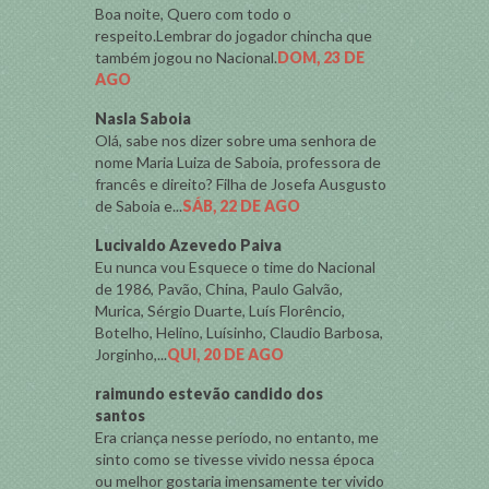
Boa noite, Quero com todo o
respeito.Lembrar do jogador chincha que
também jogou no Nacional.
DOM, 23 DE
AGO
Nasla Saboia
Olá, sabe nos dizer sobre uma senhora de
nome Maria Luiza de Saboia, professora de
francês e direito? Filha de Josefa Ausgusto
de Saboia e...
SÁB, 22 DE AGO
Lucivaldo Azevedo Paiva
Eu nunca vou Esquece o time do Nacional
de 1986, Pavão, China, Paulo Galvão,
Murica, Sérgio Duarte, Luís Florêncio,
Botelho, Helino, Luísinho, Claudio Barbosa,
Jorginho,...
QUI, 20 DE AGO
raimundo estevão candido dos
santos
Era criança nesse período, no entanto, me
sinto como se tivesse vivido nessa época
ou melhor gostaria imensamente ter vivido