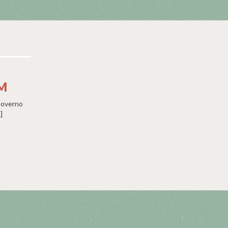
M
 Governo
]