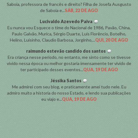
Saboia, professora de francês e direito? Filha de Josefa Ausgusto
de Saboia e...
SÁB, 22 DE AGO
Lucivaldo Azevedo Paiva
Eu nunca vou Esquece o time do Nacional de 1986, Pavão, China,
Paulo Galvão, Murica, Sérgio Duarte, Luís Florêncio, Botelho,
Helino, Luísinho, Claudio Barbosa, Jorginho,...
QUI, 20 DE AGO
raimundo estevão candido dos santos
Era criança nesse período, no entanto, me sinto como se tivesse
vivido nessa época ou melhor gostaria imensamente ter vivido de
ter participado desses eventos...
QUA, 19 DE AGO
Jéssika Santos
Me admirei com seu blog, e praticamente amei tudo nele. Eu
admiro muito a historia do nosso Estado, e lendo sua publicações
eu viajo e...
QUA, 19 DE AGO