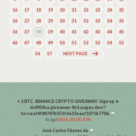
16
17
18
19
20
21
22
23
24
25
26
27
28
29
30
31
32
33
34
35
36
37
38
39
40
41
42
43
44
45
46
47
48
49
50
51
52
53
54
55
56
57
NEXT PAGE
COMENTARISTAS
+ 2 BTC. BINANCE CRYPTO GIVEAWAY. Sign up ➤
dc4958ca.giveaway-8y3.pages.dev/?
hs=ceaf4f88747b551fde32eaaf1071b770&
4c1jg5
QUA, 03 DE JUN
José Carlos Chaves da