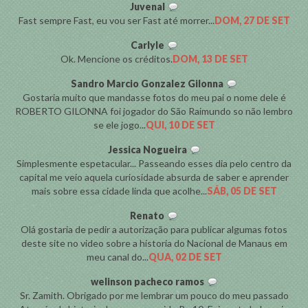
Juvenal
Fast sempre Fast, eu vou ser Fast até morrer...
DOM, 27 DE SET
Carlyle
Ok. Mencione os créditos.
DOM, 13 DE SET
Sandro Marcio Gonzalez Gilonna
Gostaria muito que mandasse fotos do meu pai o nome dele é
ROBERTO GILONNA foi jogador do São Raimundo so não lembro
se ele jogo...
QUI, 10 DE SET
Jessica Nogueira
Simplesmente espetacular... Passeando esses dia pelo centro da
capital me veio aquela curiosidade absurda de saber e aprender
mais sobre essa cidade linda que acolhe...
SÁB, 05 DE SET
Renato
Olá gostaria de pedir a autorização para publicar algumas fotos
deste site no video sobre a historia do Nacional de Manaus em
meu canal do...
QUA, 02 DE SET
welinson pacheco ramos
Sr. Zamith. Obrigado por me lembrar um pouco do meu passado