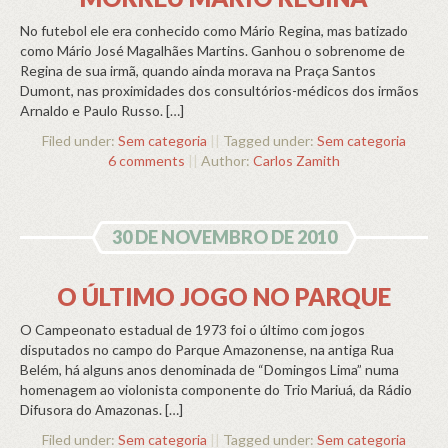
No futebol ele era conhecido como Mário Regina, mas batizado
como Mário José Magalhães Martins. Ganhou o sobrenome de
Regina de sua irmã, quando ainda morava na Praça Santos
Dumont, nas proximidades dos consultórios-médicos dos irmãos
Arnaldo e Paulo Russo. […]
Filed under:
Sem categoria
||
Tagged under:
Sem categoria
6 comments
||
Author:
Carlos Zamith
30 DE NOVEMBRO DE 2010
O ÚLTIMO JOGO NO PARQUE
O Campeonato estadual de 1973 foi o último com jogos
disputados no campo do Parque Amazonense, na antiga Rua
Belém, há alguns anos denominada de “Domingos Lima” numa
homenagem ao violonista componente do Trio Mariuá, da Rádio
Difusora do Amazonas. […]
Filed under:
Sem categoria
||
Tagged under:
Sem categoria