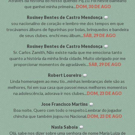
Através da historia do nosso querido Pq.10. Foi neste balneario
que ganhei minha primeira...
DOM, 30 DE AGO
Rosiney Bentes de Castro Mendonça
sou nacionalino de coração e lembro-me dos tempos em que
trocávamos álbuns de figurinhas por bolas, brinquedos e bandeira
de seus clubes. enchi meu álbum...
SÁB, 29 DE AGO
Rosiney Bentes de Castro Mendonça
Sr. Carlos Zamith, Não existe nada que me emociona tanto
quanto a história da minha linda cidade. Muito obrigado por me
proporcionar momentos de agradáveis...
SÁB, 29 DE AGO
Robert Loureiro
Linda homenagem ao meu tio...minhas lembranças dele são as
melhores, foi em sua casa que passei meus melhores momentos
na adolescência, adorava ir nos clubes...
DOM, 23 DE AGO
Jose Francisco Martins
Boa noite, Quero com todo o respeito.Lembrar do jogador
chincha que também jogou no Nacional.
DOM, 23 DE AGO
Nasla Saboia
Olá, sabe nos dizer sobre uma senhora de nome Maria Luiza de