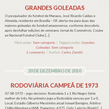
GRANDES GOLEADAS
O pesquisador do futebol de Manaus, José Ricardo Caldas e
Almeida, residente em Brasília – DF, alerta-me para duas das
maiores goleadas do futebol amazonense, conforme descobriu
após desfolhar edições do veterano Jornal do Commércio. Coube
ao Nacional Futebol Clube […]
Filed under:
Sem categoria
||
Tagged under:
Grandes
Goleadas
,
Sem categoria
2 comments
||
Author:
Carlos Zamith
20 DE DEZEMBRO DE 2010
RODOVIÁRIA CAMPEÃ DE 1973
07-08-1973 – jogo decisivo: Rodoviária 1 x 1 Rio Negro Série
melhor de três. No primeiro jogo a Rodoviária venceu por 1 a 0.
Local: Estádio Gilberto Mestrinho atual Ismael Benigno. Árbitro:
Odílio Mendonça (AM), Pagantes: 6.971. Gols: Laércio (Rodó) […]