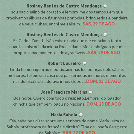
Rosiney Bentes de Castro Mendonça
sou nacionalino de coração e lembro-me dos tempos em que
trocávamos álbuns de figurinhas por bolas, brinquedos e bandeira
de seus clubes. enchi meu álbum...
SÁB, 29 DE AGO
Rosiney Bentes de Castro Mendonça
Sr. Carlos Zamith, Não existe nada que me emociona tanto
quanto a história da minha linda cidade. Muito obrigado por me
proporcionar momentos de agradáveis...
SÁB, 29 DE AGO
Robert Loureiro
Linda homenagem ao meu tio...minhas lembranças dele são as
melhores, foi em sua casa que passei meus melhores momentos
na adolescência, adorava ir nos clubes...
DOM, 23 DE AGO
Jose Francisco Martins
Boa noite, Quero com todo o respeito.Lembrar do jogador
chincha que também jogou no Nacional.
DOM, 23 DE AGO
Nasla Saboia
Olá, sabe nos dizer sobre uma senhora de nome Maria Luiza de
Saboia, professora de francês e direito? Filha de Josefa Ausgusto
de Saboia e...
SÁB, 22 DE AGO