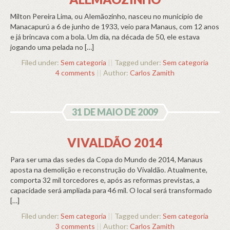
Milton Pereira Lima, ou Alemãozinho, nasceu no município de
Manacapurú a 6 de junho de 1933, veio para Manaus, com 12 anos
e já brincava com a bola. Um dia, na década de 50, ele estava
jogando uma pelada no […]
Filed under:
Sem categoria
||
Tagged under:
Sem categoria
4 comments
||
Author:
Carlos Zamith
31 DE MAIO DE 2009
VIVALDÃO 2014
Para ser uma das sedes da Copa do Mundo de 2014, Manaus
aposta na demolição e reconstrução do Vivaldão. Atualmente,
comporta 32 mil torcedores e, após as reformas previstas, a
capacidade será ampliada para 46 mil. O local será transformado
[…]
Filed under:
Sem categoria
||
Tagged under:
Sem categoria
3 comments
||
Author:
Carlos Zamith