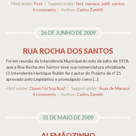
Filed under:
Fast
||
Tagged under:
fast
,
manaus
,
pelé
,
santos
6 comments
||
Author:
Carlos Zamith
26 DE JUNHO DE 2009
RUA ROCHA DOS SANTOS
Foi em reunião da Intendência Municipal do mês de julho de 1918,
que a Rua Rocha dos Santos teve sua nomenclatura oficializada.
O Intendente Henrique Rubim foi o autor do Projeto de nº 21
aprovado pelo Legislativo e promulgado como […]
Filed under:
Quem Foi Sua Rua?
||
Tagged under:
Ruas de Manaus
4 comments
||
Author:
Carlos Zamith
31 DE MAIO DE 2009
ALEMÃOZINHO