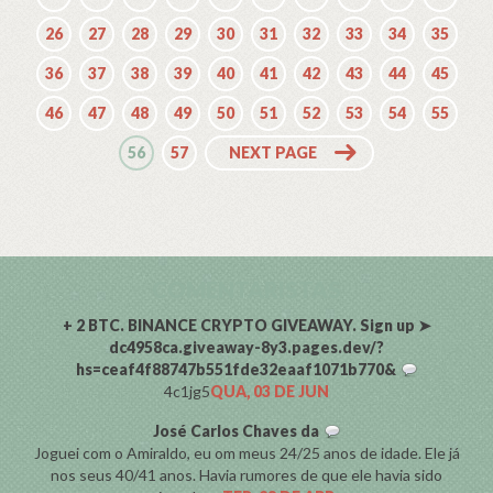
26
27
28
29
30
31
32
33
34
35
36
37
38
39
40
41
42
43
44
45
46
47
48
49
50
51
52
53
54
55
56
57
NEXT PAGE
COMENTARISTAS
+ 2 BTC. BINANCE CRYPTO GIVEAWAY. Sign up ➤
dc4958ca.giveaway-8y3.pages.dev/?
hs=ceaf4f88747b551fde32eaaf1071b770&
4c1jg5
QUA, 03 DE JUN
José Carlos Chaves da
Joguei com o Amiraldo, eu om meus 24/25 anos de idade. Ele já
nos seus 40/41 anos. Havia rumores de que ele havia sido