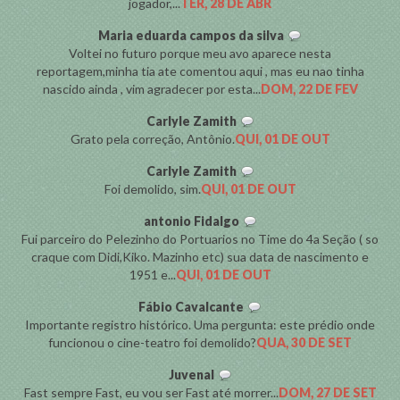
jogador,...
TER, 28 DE ABR
Maria eduarda campos da silva
Voltei no futuro porque meu avo aparece nesta
reportagem,minha tia ate comentou aqui , mas eu nao tinha
nascido ainda , vim agradecer por esta...
DOM, 22 DE FEV
Carlyle Zamith
Grato pela correção, Antônio.
QUI, 01 DE OUT
Carlyle Zamith
Foi demolido, sim.
QUI, 01 DE OUT
antonio Fidalgo
Fui parceiro do Pelezinho do Portuarios no Time do 4a Seção ( so
craque com Didi,Kiko. Mazinho etc) sua data de nascimento e
1951 e...
QUI, 01 DE OUT
Fábio Cavalcante
Importante registro histórico. Uma pergunta: este prédio onde
funcionou o cine-teatro foi demolido?
QUA, 30 DE SET
Juvenal
Fast sempre Fast, eu vou ser Fast até morrer...
DOM, 27 DE SET