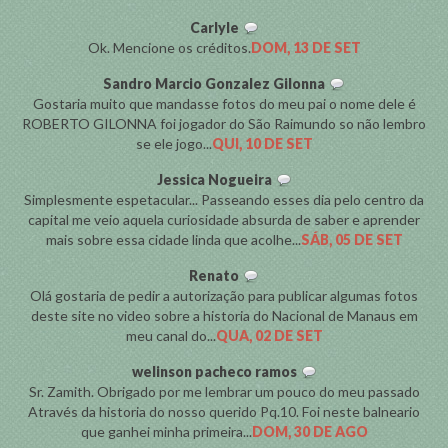
Carlyle
Ok. Mencione os créditos.
DOM, 13 DE SET
Sandro Marcio Gonzalez Gilonna
Gostaria muito que mandasse fotos do meu pai o nome dele é
ROBERTO GILONNA foi jogador do São Raimundo so não lembro
se ele jogo...
QUI, 10 DE SET
Jessica Nogueira
Simplesmente espetacular... Passeando esses dia pelo centro da
capital me veio aquela curiosidade absurda de saber e aprender
mais sobre essa cidade linda que acolhe...
SÁB, 05 DE SET
Renato
Olá gostaria de pedir a autorização para publicar algumas fotos
deste site no video sobre a historia do Nacional de Manaus em
meu canal do...
QUA, 02 DE SET
welinson pacheco ramos
Sr. Zamith. Obrigado por me lembrar um pouco do meu passado
Através da historia do nosso querido Pq.10. Foi neste balneario
que ganhei minha primeira...
DOM, 30 DE AGO