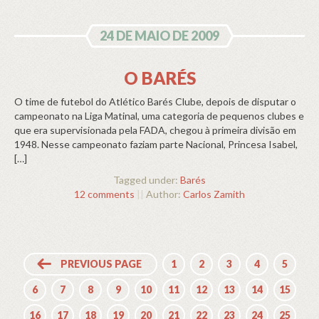
24 DE MAIO DE 2009
O BARÉS
O time de futebol do Atlético Barés Clube, depois de disputar o
campeonato na Liga Matinal, uma categoria de pequenos clubes e
que era supervisionada pela FADA, chegou à primeira divisão em
1948. Nesse campeonato faziam parte Nacional, Princesa Isabel,
[…]
Tagged under:
Barés
12 comments
||
Author:
Carlos Zamith
PREVIOUS PAGE
1
2
3
4
5
6
7
8
9
10
11
12
13
14
15
16
17
18
19
20
21
22
23
24
25