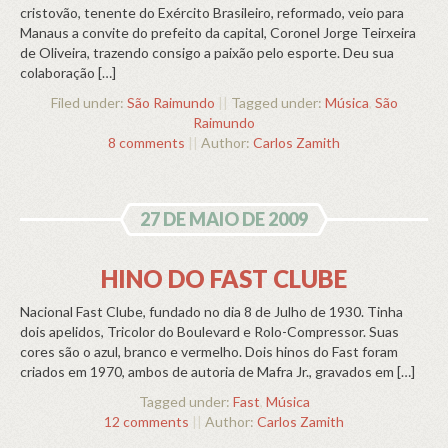
cristovão, tenente do Exército Brasileiro, reformado, veio para
Manaus a convite do prefeito da capital, Coronel Jorge Teirxeira
de Oliveira, trazendo consigo a paixão pelo esporte. Deu sua
colaboração […]
Filed under:
São Raimundo
||
Tagged under:
Música
,
São
Raimundo
8 comments
||
Author:
Carlos Zamith
27 DE MAIO DE 2009
HINO DO FAST CLUBE
Nacional Fast Clube, fundado no dia 8 de Julho de 1930. Tinha
dois apelidos, Tricolor do Boulevard e Rolo-Compressor. Suas
cores são o azul, branco e vermelho. Dois hinos do Fast foram
criados em 1970, ambos de autoria de Mafra Jr., gravados em […]
Tagged under:
Fast
,
Música
12 comments
||
Author:
Carlos Zamith