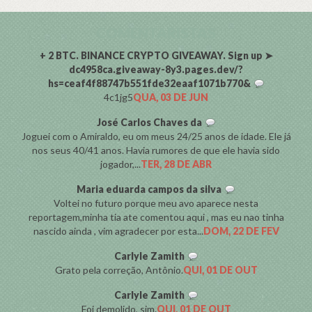
COMENTARISTAS
+ 2 BTC. BINANCE CRYPTO GIVEAWAY. Sign up ➤
dc4958ca.giveaway-8y3.pages.dev/?
hs=ceaf4f88747b551fde32eaaf1071b770&
4c1jg5
QUA, 03 DE JUN
José Carlos Chaves da
Joguei com o Amiraldo, eu om meus 24/25 anos de idade. Ele já
nos seus 40/41 anos. Havia rumores de que ele havia sido
jogador,...
TER, 28 DE ABR
Maria eduarda campos da silva
Voltei no futuro porque meu avo aparece nesta
reportagem,minha tia ate comentou aqui , mas eu nao tinha
nascido ainda , vim agradecer por esta...
DOM, 22 DE FEV
Carlyle Zamith
Grato pela correção, Antônio.
QUI, 01 DE OUT
Carlyle Zamith
Foi demolido, sim.
QUI, 01 DE OUT