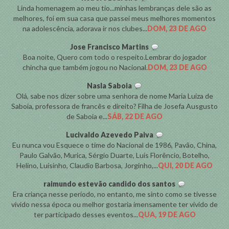
Linda homenagem ao meu tio...minhas lembranças dele são as
melhores, foi em sua casa que passei meus melhores momentos
na adolescência, adorava ir nos clubes...
DOM, 23 DE AGO
Jose Francisco Martins
Boa noite, Quero com todo o respeito.Lembrar do jogador
chincha que também jogou no Nacional.
DOM, 23 DE AGO
Nasla Saboia
Olá, sabe nos dizer sobre uma senhora de nome Maria Luiza de
Saboia, professora de francês e direito? Filha de Josefa Ausgusto
de Saboia e...
SÁB, 22 DE AGO
Lucivaldo Azevedo Paiva
Eu nunca vou Esquece o time do Nacional de 1986, Pavão, China,
Paulo Galvão, Murica, Sérgio Duarte, Luís Florêncio, Botelho,
Helino, Luísinho, Claudio Barbosa, Jorginho,...
QUI, 20 DE AGO
raimundo estevão candido dos santos
Era criança nesse período, no entanto, me sinto como se tivesse
vivido nessa época ou melhor gostaria imensamente ter vivido de
ter participado desses eventos...
QUA, 19 DE AGO