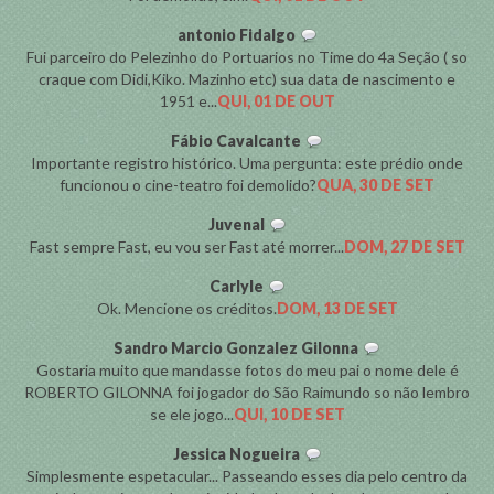
antonio Fidalgo
Fui parceiro do Pelezinho do Portuarios no Time do 4a Seção ( so
craque com Didi,Kiko. Mazinho etc) sua data de nascimento e
1951 e...
QUI, 01 DE OUT
Fábio Cavalcante
Importante registro histórico. Uma pergunta: este prédio onde
funcionou o cine-teatro foi demolido?
QUA, 30 DE SET
Juvenal
Fast sempre Fast, eu vou ser Fast até morrer...
DOM, 27 DE SET
Carlyle
Ok. Mencione os créditos.
DOM, 13 DE SET
Sandro Marcio Gonzalez Gilonna
Gostaria muito que mandasse fotos do meu pai o nome dele é
ROBERTO GILONNA foi jogador do São Raimundo so não lembro
se ele jogo...
QUI, 10 DE SET
Jessica Nogueira
Simplesmente espetacular... Passeando esses dia pelo centro da