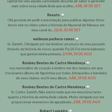
capital me veio aquela curiosidade absurda de saber e aprender
mais sobre essa cidade linda que acolhe...
SÁB, 05 DE SET
Renato
Olá gostaria de pedir a autorização para publicar algumas fotos
deste site no video sobre a historia do Nacional de Manaus em
meu canal do...
QUA, 02 DE SET
welinson pacheco ramos
Sr. Zamith. Obrigado por me lembrar um pouco do meu passado
Através da historia do nosso querido Pq.10. Foi neste balneario
que ganhei minha primeira...
DOM, 30 DE AGO
Rosiney Bentes de Castro Mendonça
sou nacionalino de coração e lembro-me dos tempos em que
trocávamos álbuns de figurinhas por bolas, brinquedos e bandeira
de seus clubes. enchi meu álbum...
SÁB, 29 DE AGO
Rosiney Bentes de Castro Mendonça
Sr. Carlos Zamith, Não existe nada que me emociona tanto
quanto a história da minha linda cidade. Muito obrigado por me
proporcionar momentos de agradáveis...
SÁB, 29 DE AGO
Robert Loureiro