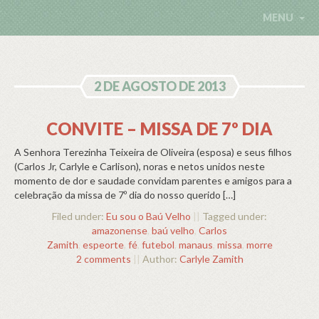
MENU
2 DE AGOSTO DE 2013
CONVITE – MISSA DE 7º DIA
A Senhora Terezinha Teixeira de Oliveira (esposa) e seus filhos
(Carlos Jr, Carlyle e Carlison), noras e netos unidos neste
momento de dor e saudade convidam parentes e amigos para a
celebração da missa de 7º dia do nosso querido […]
Filed under:
Eu sou o Baú Velho
||
Tagged under:
amazonense
,
baú velho
,
Carlos
Zamith
,
espeorte
,
fé
,
futebol
,
manaus
,
missa
,
morre
2 comments
||
Author:
Carlyle Zamith