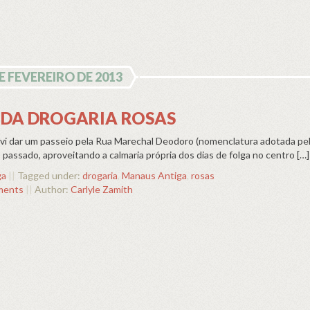
E FEVEREIRO DE 2013
 DA DROGARIA ROSAS
i dar um passeio pela Rua Marechal Deodoro (nomenclatura adotada pe
assado, aproveitando a calmaria própria dos dias de folga no centro […]
ga
||
Tagged under:
drogaria
,
Manaus Antiga
,
rosas
ments
||
Author:
Carlyle Zamith