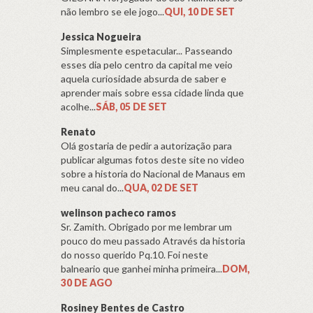
não lembro se ele jogo...
QUI, 10 DE SET
Jessica Nogueira
Simplesmente espetacular... Passeando
esses dia pelo centro da capital me veio
aquela curiosidade absurda de saber e
aprender mais sobre essa cidade linda que
acolhe...
SÁB, 05 DE SET
Renato
Olá gostaria de pedir a autorização para
publicar algumas fotos deste site no video
sobre a historia do Nacional de Manaus em
meu canal do...
QUA, 02 DE SET
welinson pacheco ramos
Sr. Zamith. Obrigado por me lembrar um
pouco do meu passado Através da historia
do nosso querido Pq.10. Foi neste
balneario que ganhei minha primeira...
DOM,
30 DE AGO
Rosiney Bentes de Castro