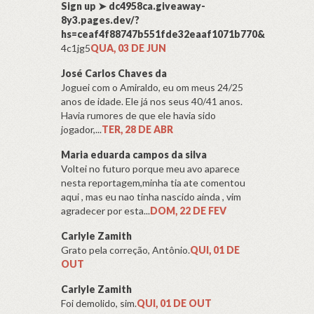
Sign up ➤ dc4958ca.giveaway-
8y3.pages.dev/?
hs=ceaf4f88747b551fde32eaaf1071b770&
4c1jg5
QUA, 03 DE JUN
José Carlos Chaves da
Joguei com o Amiraldo, eu om meus 24/25
anos de idade. Ele já nos seus 40/41 anos.
Havia rumores de que ele havia sido
jogador,...
TER, 28 DE ABR
Maria eduarda campos da silva
Voltei no futuro porque meu avo aparece
nesta reportagem,minha tia ate comentou
aqui , mas eu nao tinha nascido ainda , vim
agradecer por esta...
DOM, 22 DE FEV
Carlyle Zamith
Grato pela correção, Antônio.
QUI, 01 DE
OUT
Carlyle Zamith
Foi demolido, sim.
QUI, 01 DE OUT