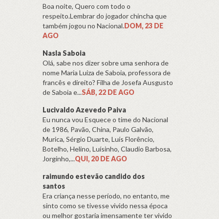
Boa noite, Quero com todo o
respeito.Lembrar do jogador chincha que
também jogou no Nacional.
DOM, 23 DE
AGO
Nasla Saboia
Olá, sabe nos dizer sobre uma senhora de
nome Maria Luiza de Saboia, professora de
francês e direito? Filha de Josefa Ausgusto
de Saboia e...
SÁB, 22 DE AGO
Lucivaldo Azevedo Paiva
Eu nunca vou Esquece o time do Nacional
de 1986, Pavão, China, Paulo Galvão,
Murica, Sérgio Duarte, Luís Florêncio,
Botelho, Helino, Luísinho, Claudio Barbosa,
Jorginho,...
QUI, 20 DE AGO
raimundo estevão candido dos
santos
Era criança nesse período, no entanto, me
sinto como se tivesse vivido nessa época
ou melhor gostaria imensamente ter vivido