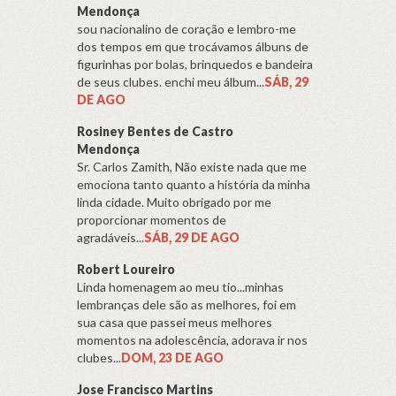
Mendonça
sou nacionalino de coração e lembro-me
dos tempos em que trocávamos álbuns de
figurinhas por bolas, brinquedos e bandeira
de seus clubes. enchi meu álbum...
SÁB, 29
DE AGO
Rosiney Bentes de Castro
Mendonça
Sr. Carlos Zamith, Não existe nada que me
emociona tanto quanto a história da minha
linda cidade. Muito obrigado por me
proporcionar momentos de
agradáveis...
SÁB, 29 DE AGO
Robert Loureiro
Linda homenagem ao meu tio...minhas
lembranças dele são as melhores, foi em
sua casa que passei meus melhores
momentos na adolescência, adorava ir nos
clubes...
DOM, 23 DE AGO
Jose Francisco Martins