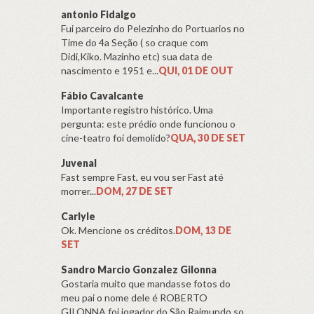
antonio Fidalgo
Fui parceiro do Pelezinho do Portuarios no
Time do 4a Seção ( so craque com
Didi,Kiko. Mazinho etc) sua data de
nascimento e 1951 e...
QUI, 01 DE OUT
Fábio Cavalcante
Importante registro histórico. Uma
pergunta: este prédio onde funcionou o
cine-teatro foi demolido?
QUA, 30 DE SET
Juvenal
Fast sempre Fast, eu vou ser Fast até
morrer...
DOM, 27 DE SET
Carlyle
Ok. Mencione os créditos.
DOM, 13 DE
SET
Sandro Marcio Gonzalez Gilonna
Gostaria muito que mandasse fotos do
meu pai o nome dele é ROBERTO
GILONNA foi jogador do São Raimundo so